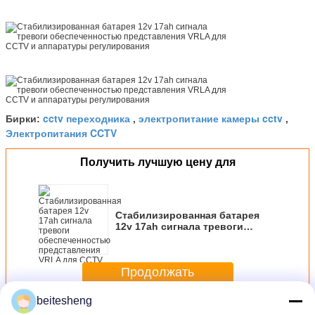
максимальное течение 14.4-14.8v:
5.1A
cctv переходника
электропитание камеры cctv
Бирки:
,
,
Электропитания CCTV
Получить лучшую цену для
Стабилизированная батарея
12v 17ah сигнала тревоги
обеспеченностью
представления VRLA для CCTV
и аппаратуры регулирования
Продолжать
beitesheng
Электропитания CCTV
Больше