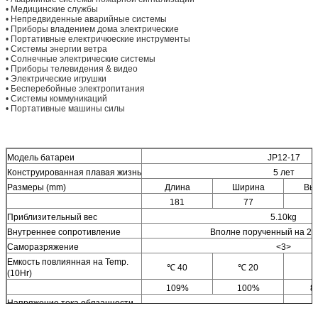
• Медицинские службы
• Непредвиденные аварийные системы
• Приборы владением дома электрические
• Портативные електричюеские инструменты
• Системы энергии ветра
• Солнечные электрические системы
• Приборы телевидения & видео
• Электрические игрушки
• Бесперебойные электропитания
• Системы коммуникаций
• Портативные машины силы
Модель батареи
JP12-17
Конструированная плавая жизнь
5 лет
Размеры (mm)
Длина
Ширина
Вы
181
77
1
Приблизительный вес
5.10kg
Внутреннее сопротивление
Вполне порученный на 20
Саморазряжение
<3>
Емкость повлиянная на Temp.
℃ 40
℃ 20
0
(10Hr)
109%
100%
8
Напряжение тока обязанности
Польза цикла
(℃ 20)