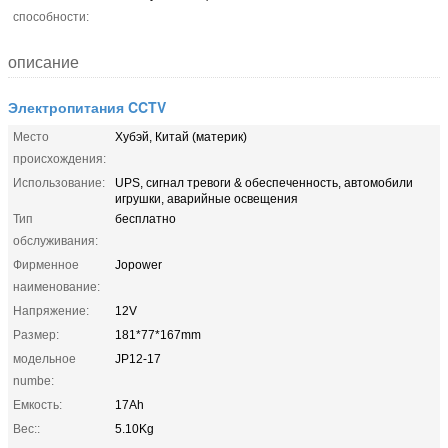
способности:
описание
Электропитания CCTV
Место
Хубэй, Китай (материк)
происхождения:
Использование:
UPS, сигнал тревоги & обеспеченность, автомобили
игрушки, аварийные освещения
Тип
бесплатно
обслуживания:
Фирменное
Jopower
наименование:
Напряжение:
12V
Размер:
181*77*167mm
модельное
JP12-17
numbe:
Емкость:
17Ah
Вес::
5.10Kg