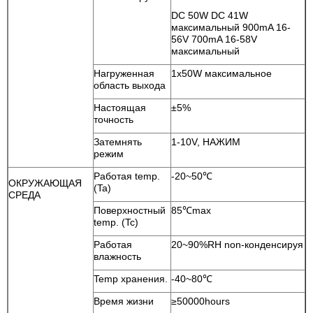
DC 50W DC 41W
максимальный 900mA 16-
56V 700mA 16-58V
максимальный
Нагруженная
1x50W максимальное
область выхода
Настоящая
±5%
точность
Затемнять
1-10V, НАЖИМ
режим
Работая temp.
-20~50℃
ОКРУЖАЮЩАЯ
(Ta)
СРЕДА
Поверхностный
85℃max
temp. (Tc)
Работая
20~90%RH non-конденсируя
влажность
Temp хранения.
-40~80℃
Время жизни
≥50000hours