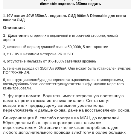
dimmable водитель 350ma водить
1-10V нажим 40W 350mA - водитель СИД 900mA Dimmable для света
панели СИД
Описание:
1, Давлени-
в стержнях в первичной и вторичной стороне, легкий
агрегат.
2, жизненный период длинной жизни 50,000h, 5 лет гарантии.
3, с 1-10V и нажимом в стороне PRI и SEC.
4, отсутствие мелькать от 0%-100% затемняя вровень
5, течения выхода от 350mA к 900mA. Оно может быть установлен swiches
ПОГРУЖЕНИЯ.
6
, конструкцияшлямбурадляпереключатьразличныезатемняярежимы,
оченьудобновыбратьсоответствующуюзатемняяфункциюпо мере того
каквытребовали.
7, функция памяти: Водитель имеет встроенную постоянную
память против отказа источника питания. Света могут
возвратить к предыдущему затемняя уровню когда
переключатель и дальше снова, даже на восстановлении основ.
Синхронизация 8: спасибо программа MCU, до водителей
50pcs должны быть проконтролированы таким же
переключателем. Это значит что никакая потребность для
любого дополнительного провода synchrony в более больших