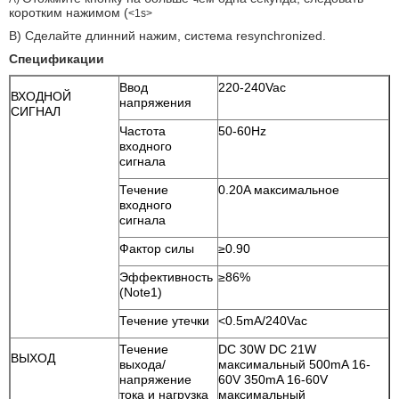
коротким нажимом (
<1s>
B)
Сделайте длинний нажим, система resynchronized.
Спецификации
Ввод
220-240Vac
ВХОДНОЙ
напряжения
СИГНАЛ
Частота
50-60Hz
входного
сигнала
Течение
0.20A максимальное
входного
сигнала
Фактор силы
≥0.90
Эффективность
≥86%
(Note1)
Течение утечки
<0.5mA/240Vac
Течение
DC 30W DC 21W
ВЫХОД
выхода/
максимальный 500mA 16-
напряжение
60V 350mA 16-60V
тока и нагрузка
максимальный