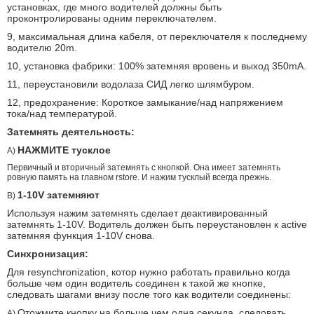
установках, где много водителей должны быть
проконтролированы одним переключателем.
9, максимальная длина кабеля, от переключателя к последнему
водителю 20m.
10, установка фабрики: 100% затемняя вровень и выход 350mA.
11, переустановили водолаза СИД легко шлямбуром.
12, предохранение: Короткое замыкание/над напряжением
тока/над температурой.
Затемнять деятельность:
НАЖМИТЕ тусклое
A)
Первичный и вторичный затемнять с кнопкой. Она имеет затемнять
ровную память на главном rstore. И нажим тусклый всегда прежнь.
1-10V затемняют
B)
Используя нажим затемнять сделает деактивированный
затемнять 1-10V. Водитель должен быть переустановлен к active
затемняя функция 1-10V снова.
Синхронизация:
Для resynchronization, котор нужно работать правильно когда
больше чем один водитель соединен к такой же кнопке,
следовать шагами внизу после того как водители соединены:
Отожмите кнопку на больше чем одна секунда, следовать
A)