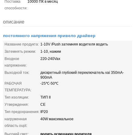
Поставка
10000 ПК в месяц
способности:
описание
постоянного напряжения привело драйвер
Название продукта:
1-10V /Push затемняя водителя водить
Затемнять режим:
1-10, нажим
Входное
220-240Vax
напряжение:
Выходной ток:
дискретный глубокий переключатель vai 350mA-
900mA
РАБОЧАЯ
-25℃-50℃
ТЕМПЕРАТУРА:
Тип изоляции:
ТИП II
Утверждения:
CE
Тип предохранения:
IP20
нагруженная
40W максимальное
область oupt:
водить освещающ водителя
Высокий свет:
,