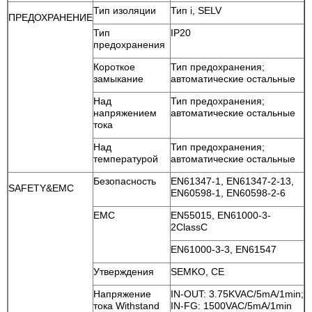
Тип изоляции
Тип i, SELV
ПРЕДОХРАНЕНИЕ
Тип
IP20
предохранения
Короткое
Тип предохранения;
замыкание
автоматические остальные
Над
Тип предохранения;
напряжением
автоматические остальные
тока
Над
Тип предохранения;
температурой
автоматические остальные
Безопасность
EN61347-1, EN61347-2-13,
SAFETY&EMC
EN60598-1, EN60598-2-6
EMC
EN55015, EN61000-3-
2ClassC
EN61000-3-3, EN61547
Утверждения
SEMKO, CE
Напряжение
IN-OUT: 3.75KVAC/5mA/1min;
тока Withstand
IN-FG: 1500VAC/5mA/1min