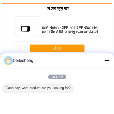
এর সেরা মূল্য পান
ปกติ Holder 3FF การ 2FF ซิมการ์ด
พลาสติก ABS มาตรฐานอะแดปเตอร์
চালিয়ে
beitesheng
พาวเวอร์ซัพพลายทหาร
มากกว่า
1:21 AM
Good day, what product are you looking for?
 MINI ซิ
รูปแบบใหม่ที่ดีคง
ไมโครและปกติ
มาตรฐานสีดำ
Explosion
ปเตอร์
MINI ซิมการ์ดสีดำ
MINI ซิมการ์
MINI ซิม Adapter
Light Fit
พลาสติก ABS
ดมาตรฐานซิม
สำหรับโทรศัพท์มือ
35w Mil
iPhone 4 / 4S
พลาสติก ABS
ถือทั้งหมด 1.5 x
Porta
500pcs
2.5 ซ.ม.
Searchl
เปลี่ยนภาษา