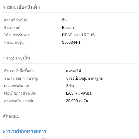
รายละเอียดสินค้า
สถานที่กำเนิด:
จีน
ชื่อแบรนด์:
Betsen
ได้รับการรับรอง:
REACH and ROHS
หมายเลขรุ่น:
SJ003-I4-1
การชำระเงิน
จำนวนสั่งซื้อขั้นต่ำ:
ต่อรองได้
รายละเอียดการบรรจุ:
บรรจุเป็นกลุ่มมาตรฐาน
เวลาการส่งมอบ:
3 วัน
เงื่อนไขการชำระเงิน:
L/C, T/T, Paypal
สามารถในการผลิต:
20,000 ต่อวัน
ลักษณะ
พาวเวอร์ซัพพลายทหาร