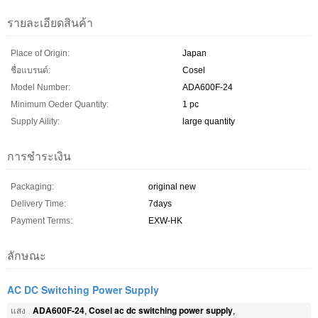
รายละเอียดสินค้า
Place of Origin:
Japan
ชื่อแบรนด์:
Cosel
Model Number:
ADA600F-24
Minimum Oeder Quantity:
1 pc
Supply Aility:
large quantity
การชำระเงิน
Packaging:
original new
Delivery Time:
7days
Payment Terms:
EXW-HK
ลักษณะ
AC DC Switching Power Supply
ADA600F-24
Cosel ac dc switching power supply
แสง
,
,