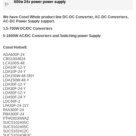
600w 24v power power supply
สูง:
We have Cosel Whole product line DC-DC Converter, AC-DC Converters,
AC-DC Power Supply support.
1.5-700W DC/DC Converters
5-1600W AC/DC Converters and Switching power Supply
Cosel Hotsell:
ADA600F-24
CBS1004824
LCA100S-48
LDA10F-12-Y
LDA10F-24-Y
LDA150W-48-SNY
LDA150W-48-Y
LDA30F-12-Y
LDA30F-24-Y
LDA50F-12-Y
LDA50F-24-Y
LDC60F-2
LFA30F-24-J1Y
PAA300F-24
PBA300F-24
PTH03030WAZ
SUCS102405C
SUCS102405C
SUCS102412C
SUCS10243R3C