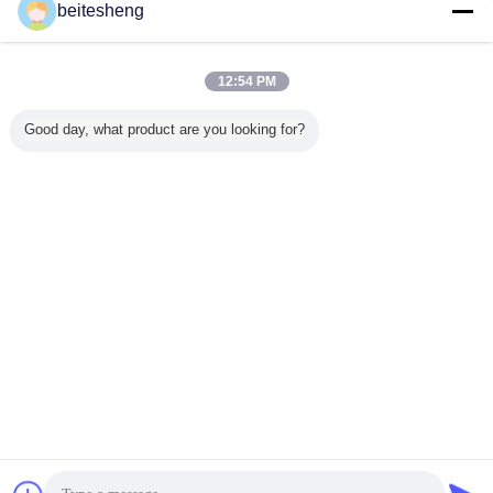
adjustment is smooth, and finding that sweet spot
beitesheng
makes all the difference. No more eye strain
during long sessions. Highly r
12:54 PM
 3FF อะ
4FF - 3FF ซิมการ์ด
พลาสติก ABS 3FF
นาโนพลาสติก 2 In
3 ใน 1 ไม
ตอร์
500pcs นาโน
ไมโครซิมอะแดป
1 Combo ไมโคร
Adap
Good day, what product are you looking for?
ไมโครซิม Adaptor
เตอร์สำหรับ
ซิม Adaptor
ใน Polybag
iPhone 4 หรือ
สำหรับ iPhone 5
iPhone 5
1.2 x 0.9cm
เปลี่ยนภาษา
s
Thai
บ้าน
|
เกี่ยวกับเรา
|
ติดต่อเรา
|
แผนผังเว็บไซต์
|
Privacy Policy
สก์ท็อปดู
Copyright © 2013 - 2025 Shenzhen YONP Power Co.,Ltd.
All rights reserved. Developed by
ECER