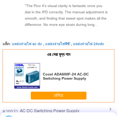
"The Pico 4's visual clarity is fantastic once you
dial in the IPD correctly. The manual adjustment is
smooth, and finding that sweet spot makes all the
difference. No more eye strain during long
sessions. Highly recommend taking the time to set
it up properly!""The Pico 4's visual clarity is
แหล่งจ่ายไฟ ac dc
แหล่งจ่ายไฟพีซี
แหล่งจ่ายไฟ 24vdc
fantastic once you dial in the IPD correctly. The
แท็ก:
,
,
manual adjustment is smooth, and finding that
এর সেরা মূল্য পান
sweet spot makes all the difference. No more eye
strain during long sessions. Highly recommend
taking the time to set it up properly!""The Pico 4's
Cosel ADA600F-24 AC-DC
visual clarity is fantastic once you dial in the IPD
Switching Power Supply
correctly. The manual adjustment is smooth, and
finding that sweet spot makes all the difference.
No more eye strain during long sessions. Highly
চালিয়ে
recommend taking the time to set it up
properly!""The Pico 4's visual clarity is fantastic
AC DC Switching Power Supply
มากกว่า
once you dial in the IPD correctly. The manual