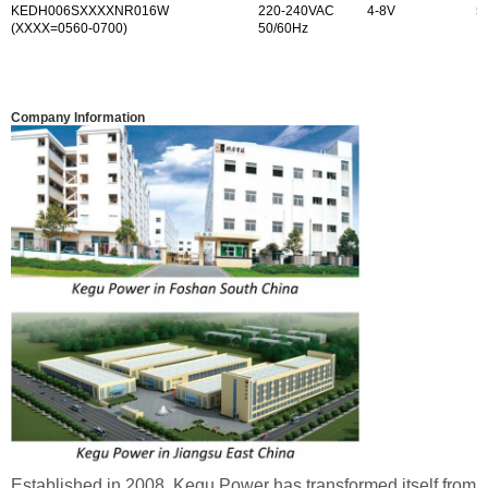
KEDH006SXXXXNR01
6W
220-240VAC
4-8V
5
(XXXX=0560-0700)
50/60Hz
Company Information
Established in 2008, Kegu Power has transformed itself from