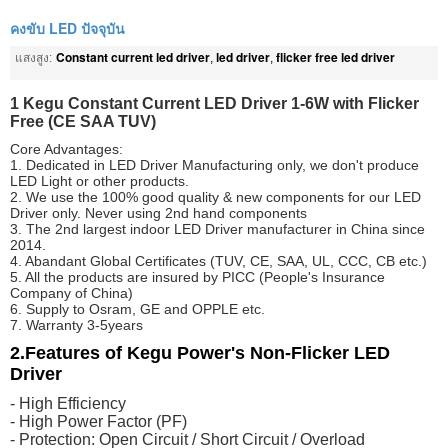
คงขับ LED ปัจจุบัน
Constant current led driver
led driver
flicker free led driver
แสงสูง:
,
,
1 Kegu Constant Current LED Driver 1-6W with Flicker
Free (CE SAA TUV)
Core Advantages:
1. Dedicated in LED Driver Manufacturing only, we don't produce
LED Light or other products.
2. We use the 100% good quality & new components for our LED
Driver only. Never using 2nd hand components
3. The 2nd largest indoor LED Driver manufacturer in China since
2014.
4. Abandant Global Certificates (TUV, CE, SAA, UL, CCC, CB etc.)
5. All the products are insured by PICC (People's Insurance
Company of China)
6. Supply to Osram, GE and OPPLE etc.
7. Warranty 3-5years
2.Features of Kegu Power's Non-Flicker LED
Driver
- High Efficiency
- High Power Factor (PF)
- Protection: Open Circuit / Short Circuit / Overload