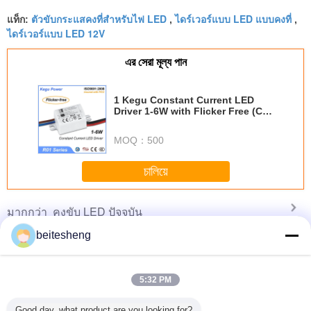
ตัวขับกระแสคงที่สำหรับไฟ LED
ไดร์เวอร์แบบ LED แบบคงที่
แท็ก:
,
,
ไดร์เวอร์แบบ LED 12V
এর সেরা মূল্য পান
1 Kegu Constant Current LED
Driver 1-6W with Flicker Free (CE
SAA TUV)
MOQ：
500
চালিয়ে
คงขับ LED ปัจจุบัน
มากกว่า
beitesheng
5:32 PM
นซิมซิม
Waterproof
Molded Case
Multi Output
โทรศัพท์น
กติอะแดป
Constant Current
Outdoor
Current Dimmable
ไมโครซิ
Good day, what product are you looking for?
อร์
LED Power
Waterproof LED
30W LED Driver 1
เตอร