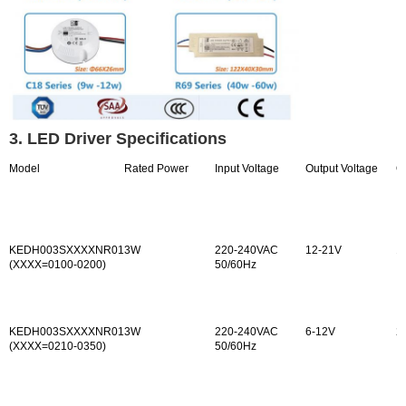
3. LED Driver Specifications
Model
Rated Power
Input Voltage
Output Voltage
O
KEDH003SXXXXNR01
3W
220-240VAC
12-21V
1
(XXXX=0100-0200)
50/60Hz
KEDH003SXXXXNR01
3W
220-240VAC
6-12V
2
(XXXX=0210-0350)
50/60Hz