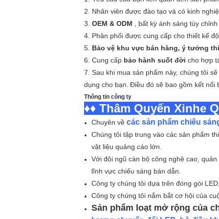
2. Nhân viên được đào tạo và có kinh ngh
3.
OEM & ODM
, bất kỳ ánh sáng tùy chỉnh
4. Phân phối được cung cấp cho thiết kế độ
5.
Bảo vệ khu vực bán hàng, ý tưởng thi
6. Cung cấp
bảo hành suốt đời
cho hợp tá
7. Sau khi mua sản phẩm này, chúng tôi s
dụng cho bạn.
Điều đó sẽ bao gồm kết nối 
Thông tin công ty
♦♦ Thâm Quyến Xinhe Q
các sản phẩm chiếu sáng
Chuyên về
Chúng tôi tập trung vào các sản phẩm thi
vật liệu quảng cáo lớn.
Với đội ngũ cán bộ công nghệ cao, quản lý
lĩnh vực chiếu sáng bán dẫn.
Công ty chúng tôi dựa trên đóng gói LED,
Công ty chúng tôi nắm bắt cơ hội của cu
Sản phẩm loạt mở rộng của ch