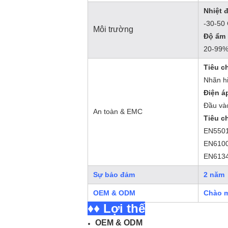
Nhiệt đ
-30-50 
Môi trường
Độ ẩm 
20-99%
Tiêu c
Nhãn h
Điện á
Đầu và
An toàn & EMC
Tiêu c
EN5501
EN6100
EN6134
Sự bảo đảm
2 năm
OEM & ODM
Chào 
♦♦ Lợi thế
OEM & ODM