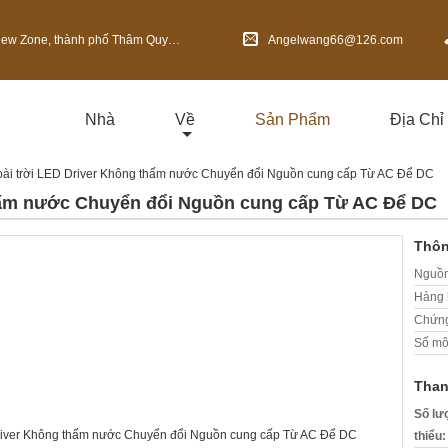
 Thâm Quyến, tỉnh Quảng Đông, Trung Quốc
Angelwang66@126.com
Nhà
Về
Sản Phẩm
Địa Chỉ
ài trời LED Driver Không thấm nước Chuyển đổi Nguồn cung cấp Từ AC Để DC
hấm nước Chuyển đổi Nguồn cung cấp Từ AC Để DC
Thôn
Nguồn
Hàng 
Chứng
Số mô
Than
Số lư
thiểu: