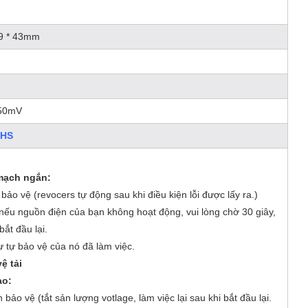
69 * 43mm
50mV
OHS
mạch ngắn:
bảo vệ (revocers tự động sau khi điều kiện lỗi được lấy ra.)
 nếu nguồn điện của bạn không hoạt động, vui lòng chờ 30 giây,
bắt đầu lại.
ự tự bảo vệ của nó đã làm việc.
ệ tải
ao:
 bảo vệ (tắt sản lượng votlage, làm việc lại sau khi bắt đầu lại.