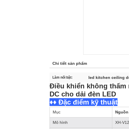
Chi tiết sản phẩm
led kitchen ceiling 
Làm nổi bật:
Điều khiển không thấm 
DC cho dải đèn LED
♦♦ Đặc điểm kỹ thuật
Mục
Nguồn
Mô hình
XH-V12