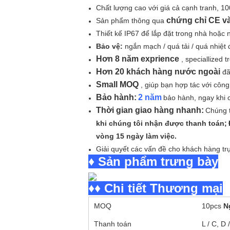
Chất lượng cao với giá cả cạnh tranh, 10
chứng chỉ CE v
Sản phẩm thông qua
Thiết kế IP67 để lắp đặt trong nhà hoặc n
Bảo vệ:
ngắn mạch / quá tải / quá nhiệt 
Hơn 8 năm exprience
, speciallized 
Hơn 20 khách hàng nước ngoài
đã
Small MOQ
, giúp bạn hợp tác với công
Bảo hành:
2 năm
bảo hành, ngay khi 
Thời gian giao hàng nhanh:
Chúng t
khi chúng tôi nhận được thanh toán;
vòng 15 ngày làm việc.
Giải quyết các vấn đề cho khách hàng trự
♦ Sản phẩm trưng bày
♦♦ Chi tiết Thương mại
MOQ
10pcs
N
Thanh toán
L / C, D