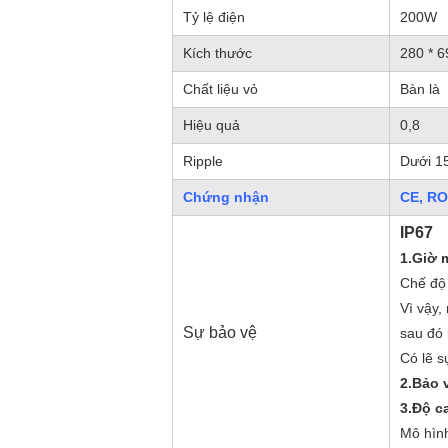
Tỷ lệ điện
200W
Kích thước
280 * 
Chất liệu vỏ
Bàn là
Hiệu quả
0,8
Ripple
Dưới 1
Chứng nhận
CE, R
IP67
1.Giờ 
Chế độ 
Vì vậy,
Sự bảo vệ
sau đó 
Có lẽ s
2.Bảo v
3.Độ c
Mô hình