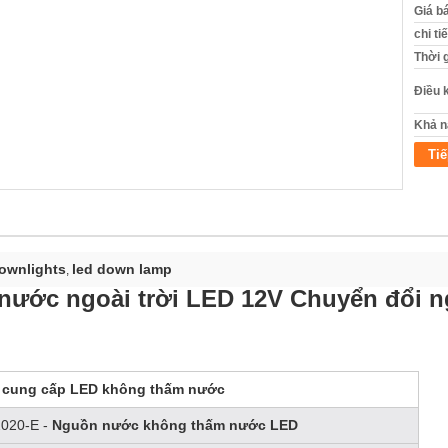
Giá b
chi ti
Thời 
Điều 
Khả n
Tiế
downlights
led down lamp
,
nước ngoài trời LED 12V Chuyển đổi n
 cung cấp LED không thấm nước
020-E -
Nguồn nước không thấm nước LED