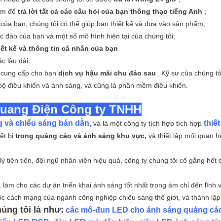
iệm để
trả lời tất cả các câu hỏi của bạn thông thạo tiếng Anh
;
 của bạn, chúng tôi có thể giúp bạn thiết kế và đưa vào sản phẩm;
c đáo của bạn và một số mô hình hiện tại của chúng tôi;
ết kế và thông tin cá nhân của bạn
c lâu dài.
ẽ cung cấp cho bạn
dịch vụ hậu mãi chu đáo sau
.
Kỹ sư của chúng tô
bộ điều khiển và ánh sáng, và cũng là phần mềm điều khiển.
uang Ðiện Công ty TNHH
 và chiếu sáng bán dẫn,
thiế
và là một công ty tích hợp tích hợp
ết bị
trong quảng cáo và ánh sáng khu vực,
và thiết lập mối quan h
 tiên tiến, đội ngũ nhân viên hiệu quả, công ty chúng tôi cố gắng hết 
 làm cho các dự án triển khai ánh sáng tốt nhất trong ám chỉ đến lĩnh 
ộc cách mạng của ngành công nghiệp chiếu sáng thế giới, và thành lậ
úng tôi là như:
các mô-đun LED cho ánh sáng quảng cá