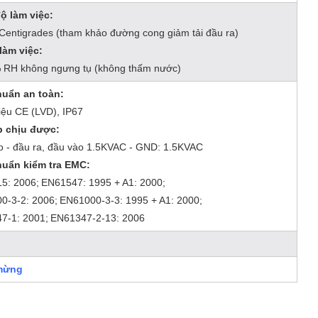
ộ làm việc:
Centigrades (tham khảo đường cong giảm tải đầu ra)
làm việc:
 RH không ngưng tụ (không thấm nước)
huẩn an toàn:
iệu CE (LVD), IP67
p chịu được:
o - đầu ra, đầu vào 1.5KVAC - GND: 1.5KVAC
huẩn kiểm tra EMC:
5: 2006;
EN61547: 1995 + A1: 2000;
0-3-2: 2006;
EN61000-3-3: 1995 + A1: 2000;
7-1: 2001;
EN61347-2-13: 2006
mừng