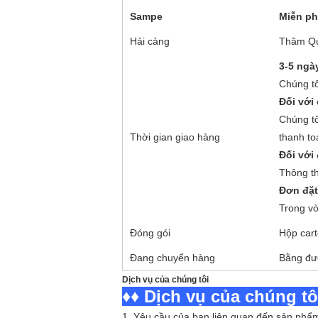
Sampe
Miễn ph
Hải cảng
Thâm Q
3-5 ngà
Chúng tô
Đối với
Chúng tô
Thời gian giao hàng
thanh to
Đối với
Thông th
Đơn đặ
Trong vò
Đóng gói
Hộp car
Đang chuyển hàng
Bằng đườ
Dịch vụ của chúng tôi
♦♦ Dịch vụ của chúng tô
1. Yêu cầu của bạn liên quan đến sản phẩ