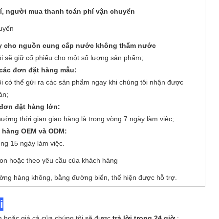
í, người mua thanh toán phí vận chuyển
uyến
y cho nguồn cung cấp nước không thấm nước
i sẽ giữ cổ phiếu cho một số lượng sản phẩm;
 các đơn đặt hàng mẫu:
i có thể gửi ra các sản phẩm ngay khi chúng tôi nhận được
án;
 đơn đặt hàng lớn:
ường thời gian giao hàng là trong vòng 7 ngày làm việc;
t hàng OEM và ODM:
ng 15 ngày làm việc.
ton hoặc theo yêu cầu của khách hàng
ng hàng không, bằng đường biển, thể hiện được hỗ trợ.
i
m hoặc giá cả của chúng tôi sẽ được
trả lời trong 24 giờ
;