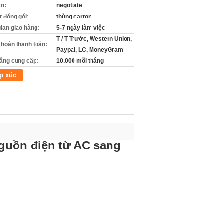
án:
negotiate
ết đóng gói:
thùng carton
gian giao hàng:
5-7 ngày làm việc
T / T Trước, Western Union,
khoản thanh toán:
Paypal, LC, MoneyGram
ăng cung cấp:
10.000 mỗi tháng
p xúc
guồn điện từ AC sang