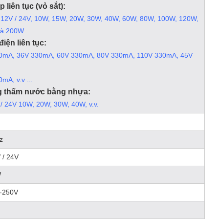
p liên tục (vỏ sắt):
 12V / 24V, 10W, 15W, 20W, 30W, 40W, 60W, 80W, 100W, 120W,
và 200W
iện liên tục:
0mA, 36V 330mA, 60V 330mA, 80V 330mA, 110V 330mA, 45V
,
mA, v.v ...
 thấm nước bằng nhựa:
/ 24V 10W, 20W, 30W, 40W, v.v.
z
 / 24V
W
-250V