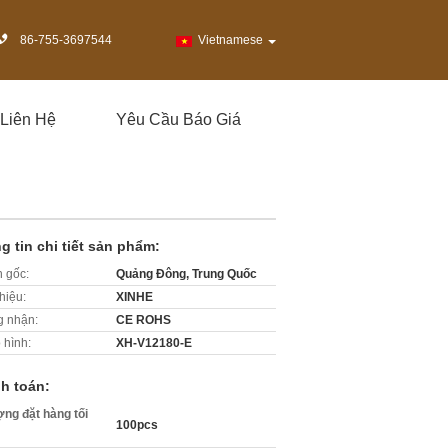
86-755-3697544
Vietnamese
 Liên Hệ
Yêu Cầu Báo Giá
g tin chi tiết sản phẩm:
 gốc:
Quảng Đông, Trung Quốc
hiệu:
XINHE
 nhận:
CE ROHS
 hình:
XH-V12180-E
h toán:
ợng đặt hàng tối
100pcs