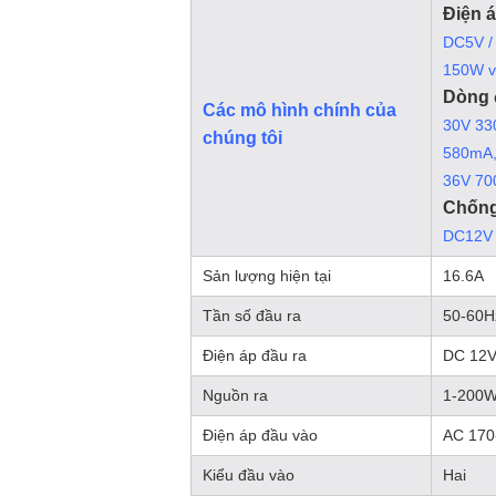
Điện á
DC5V /
150W 
Dòng đ
Các mô hình chính của
30V 33
chúng tôi
580mA
36V 700
Chống
DC12V 
Sản lượng hiện tại
16.6A
Tần số đầu ra
50-60H
Điện áp đầu ra
DC 12V
Nguồn ra
1-200
Điện áp đầu vào
AC 170
Kiểu đầu vào
Hai