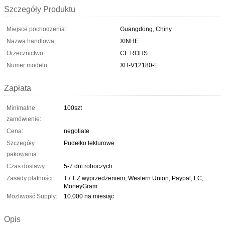
Szczegóły Produktu
Miejsce pochodzenia:
Guangdong, Chiny
Nazwa handlowa:
XINHE
Orzecznictwo:
CE ROHS
Numer modelu:
XH-V12180-E
Zapłata
Minimalne
100szt
zamówienie:
Cena:
negotiate
Szczegóły
Pudełko tekturowe
pakowania:
Czas dostawy:
5-7 dni roboczych
Zasady płatności:
T / T Z wyprzedzeniem, Western Union, Paypal, LC,
MoneyGram
Możliwość Supply:
10.000 na miesiąc
Opis