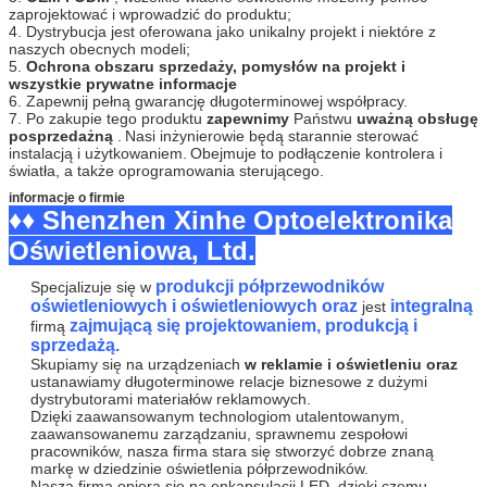
20-99% RH bez kondensacji (wodoodporna)
Możemy wysłać produkty natychmiast po
zaprojektować i wprowadzić do produktu;
otrzymaniu płatności;
4. Dystrybucja jest oferowana jako unikalny projekt i niektóre z
Bezpieczeństwo
Standardy bezpieczeństwa:
naszych obecnych modeli;
i EMC
Dla dużych zamówień:
Znak CE (LVD), IP67
5.
Ochrona obszaru sprzedaży, pomysłów na projekt i
wszystkie prywatne informacje
Zwykle czas dostarczenia jest w ciągu 7 dni
Napięcie udarowe:
6. Zapewnij pełną gwarancję długoterminowej współpracy.
roboczych;
Wejście - Wyjście, Wejście 1,5KVAC - GND:
7. Po zakupie tego produktu
zapewnimy
Państwu
uważną obsługę
Zamówienia OEM i ODM:
1,5KVAC
posprzedażną
.
Nasi inżynierowie będą starannie sterować
Normy EMC:
instalacją i użytkowaniem.
Obejmuje to podłączenie kontrolera i
W ciągu 15 dni roboczych.
światła, a także oprogramowania sterującego.
EN55015: 2006;
EN61547: 1995 + A1: 2000;
Uszczelka
Pudełko kartonowe lub jako wymaganie klienta
EN61000-3-2: 2006;
EN61000-3-3: 1995 + A1:
informacje o firmie
♦♦ Shenzhen Xinhe Optoelektronika
2000;
Wysyłka
W powietrzu, drogą morską, express są
EN61347-1: 2001;
EN61347-2-13: 2006
Oświetleniowa, Ltd.
obsługiwane.
Gwarancja
2 lata
produkcji półprzewodników
Specjalizuje się w
OEM i ODM
Witamy
oświetleniowych i oświetleniowych oraz
integralną
jest
zajmującą się projektowaniem, produkcją i
firmą
sprzedażą.
Skupiamy się na urządzeniach
w reklamie i oświetleniu oraz
ustanawiamy długoterminowe relacje biznesowe z dużymi
dystrybutorami materiałów reklamowych.
Dzięki zaawansowanym technologiom utalentowanym,
zaawansowanemu zarządzaniu, sprawnemu zespołowi
pracowników, nasza firma stara się stworzyć dobrze znaną
markę w dziedzinie oświetlenia półprzewodników.
Nasza firma opiera się na enkapsulacji LED, dzięki czemu