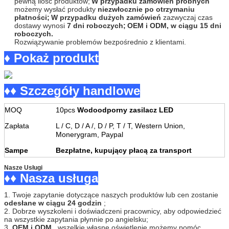
pewną ilość produktów;
W przypadku zamówień próbnych
Marszczyć
możemy wysłać produkty
Mniej niż 150mV
niezwłocznie po otrzymaniu
płatności;
W przypadku dużych zamówień
zazwyczaj czas
Orzecznictwo
dostawy wynosi
CE, ROHS
7 dni roboczych;
OEM i ODM, w ciągu 15 dni
roboczych.
Ochrona
IP67
Rozwiązywanie problemów bezpośrednio z klientami.
♦ Pokaż produkt
1. Ograniczenie:
Tryb ochrony (po ponownym usunięciu stanu
awaryjnego następuje automatyczne wyłączenie
awaryjne).
♦♦ Szczegóły handlowe
Jeśli więc zasilacz nie działa, poczekaj 30 sekund,
a następnie uruchom go ponownie.
MOQ
10pcs
Wodoodporny zasilacz LED
Być może jego ochrona wewnętrzna działała.
Zapłata
L / C, D / A /, D / P, T / T, Western Union,
2.Ochrona przeciążeniowa
Monerygram, Paypal
3. Temperatura zewnętrzna:
Sampe
Bezpłatne, kupujący płacą za transport
Model ochrony (zamknij produkcję, po ponownym
uruchomieniu pracuj ponownie.
Port
Shenzhen
Nasze Usługi
♦♦ Nasza usługa
Środowisko
Temperatura pracy:
Czas dostawy
3-5 dni na wodoodporny zasilacz LED
-30-50 Centymetry (patrz krzywa obniŜenia
1. Twoje zapytanie dotyczące naszych produktów lub cen zostanie
Będziemy przechowywać zapas na pewną ilość
obciążenia wyjściowego)
odesłane w ciągu 24 godzin
;
produktów;
2. Dobrze wyszkoleni i doświadczeni pracownicy, aby odpowiedzieć
Wilgotność robocza:
Dla zamówień próbek:
na wszystkie zapytania płynnie po angielsku;
3.
OEM i ODM
, wszelkie własne oświetlenie możemy pomóc