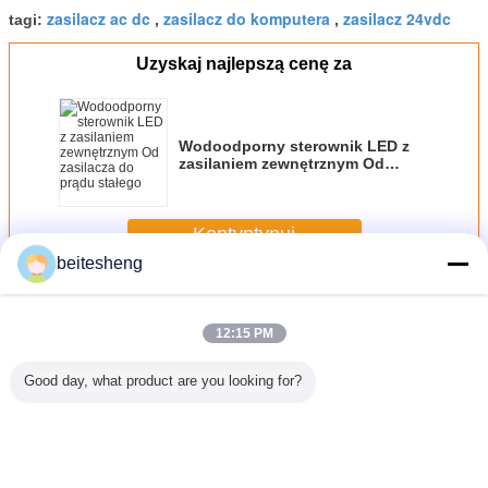
zasilacz ac dc
zasilacz do komputera
zasilacz 24vdc
tagi:
,
,
Uzyskaj najlepszą cenę za
Wodoodporny sterownik LED z
zasilaniem zewnętrznym Od
zasilacza do prądu stałego
Kontyntynuj
beitesheng
AC DC Switching Power Supply
Jeszcze
12:15 PM
Good day, what product are you looking for?
Nano SIM
4FF - 3nn SIM
Tworzywo ABS
Nano plastikowe
3 w 1 Mic
nn
Adapter 500szt
3nn Adapter Micro
2 in 1 Combo
Adap
nano do Micro
SIM dla iPhone 4
Micro SIM Adapter
SIM Adapter w
lub iPhone 5
for iPhone 5 1.2 x
woreczek foliowy
0.9cm