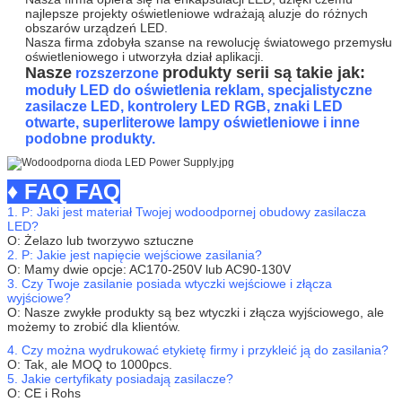
najlepsze projekty oświetleniowe wdrażają aluzje do różnych
obszarów urządzeń LED.
Nasza firma zdobyła szanse na rewolucję światowego przemysłu
oświetleniowego i utworzyła dział aplikacji.
Nasze
produkty serii są takie jak:
rozszerzone
moduły LED do oświetlenia reklam, specjalistyczne
zasilacze LED, kontrolery LED RGB, znaki LED
otwarte, superliterowe lampy oświetleniowe i inne
podobne produkty.
♦ FAQ FAQ
1. P: Jaki jest materiał Twojej wodoodpornej obudowy zasilacza
LED?
O: Żelazo lub tworzywo sztuczne
2. P: Jakie jest napięcie wejściowe zasilania?
O: Mamy dwie opcje: AC170-250V lub AC90-130V
3. Czy Twoje zasilanie posiada wtyczki wejściowe i złącza
wyjściowe?
O: Nasze zwykłe produkty są bez wtyczki i złącza wyjściowego, ale
możemy to zrobić dla klientów.
4. Czy można wydrukować etykietę firmy i przykleić ją do zasilania?
O: Tak, ale MOQ to 1000pcs.
5. Jakie certyfikaty posiadają zasilacze?
O: CE i Rohs