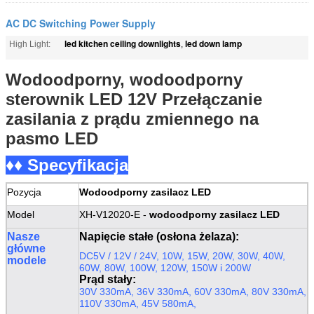
AC DC Switching Power Supply
led kitchen ceiling downlights
led down lamp
High Light:
,
Wodoodporny, wodoodporny
sterownik LED 12V Przełączanie
zasilania z prądu zmiennego na
pasmo LED
♦♦ Specyfikacja
Pozycja
Wodoodporny zasilacz LED
Model
XH-V12020-E -
wodoodporny zasilacz LED
Nasze
Napięcie stałe (osłona żelaza):
główne
DC5V / 12V / 24V, 10W, 15W, 20W, 30W, 40W,
modele
60W, 80W, 100W, 120W, 150W i 200W
Prąd stały:
30V 330mA, 36V 330mA, 60V 330mA, 80V 330mA,
110V 330mA, 45V 580mA,