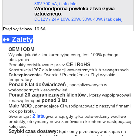
36V 700mA, i tak dalej
Wodoodporna powłoka z tworzywa
sztucznego:
DC12V / 24V 10W, 20W, 30W, 40W, i tak dalej.
Prąd wyjściowy
16.6A
♦♦ Zalety
Częstotliwość
50-60 Hz
wyjściowa
OEM i ODM
Napięcie
DC 12V / 24V
Wysoka jakość z konkurencyjną ceną, test 100% pełnego
wyjściowe
obciążenia
CE i RoHS
Produkty certyfikowane przez
Moc wyjściowa
1 200W
Konstrukcja IP67 dla instalacji wewnętrznych lub zewnętrznych
Zabezpieczenia:
Zwarcie / Przeciążenie / Zbyt wysokie
Napięcie
AC 170-250V
temperatury
wejściowe
Ponad 8 lat doświadczeń
, specjalizowanych w
wodoodpornych kierowców led,
Typ wejścia
Podwójny
Ponad 20 zagranicznych klientów
, którzy współpracowali
ponad 3 lat
z naszą firmą od
.
Oceń moc
200W
Małe MOQ
, pomagające Ci współpracować z naszymi firmami
krok po kroku.
Rozmiar
280 * 69 * 43 mm
:
2 lata
Gwarancja
gwarancji, gdy tylko potwierdzimy wadliwe
produkty, otrzymamy nowe zamówienia klientom w następującej
Materiał powłoki
Żelazo
kolejności.
Szybki czas dostawy:
Będziemy przechowywać zapas na
Wydajność
0,8