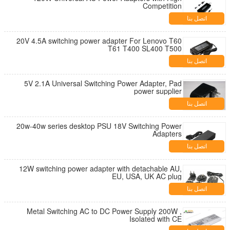
Competition
اتصل بنا
20V 4.5A switching power adapter For Lenovo T60
T61 T400 SL400 T500
اتصل بنا
5V 2.1A Universal Switching Power Adapter, Pad
power supplier
اتصل بنا
20w-40w series desktop PSU 18V Switching Power
Adapters
اتصل بنا
12W switching power adapter with detachable AU,
EU, USA, UK AC plug
اتصل بنا
Metal Switching AC to DC Power Supply 200W ,
Isolated with CE