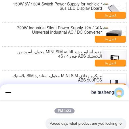
150W 5V / 30A Switch Power Supply for Vehicle /
Bus LED Display Board
اتصل بنا
720W Industrial Silent Power Supply 12V / 60A
Universal Industrial AC / DC Converter
اتصل بنا
جديد أسلوب جيد الثابتة MINI SIM محول، أسود من
البلاستيك ABS فون 4 / 4S
اتصل بنا
مايكرو وعادي MINI SIM محول، ستاندرد SIM بلاستيك
ABS 500PCS
اتصل بنا
beitesheng
معيار الأسود MINI محول SIM لجميع الهواتف النقالة 1.5 ×
2.5CM
اتصل بنا
1:23 PM
منتظم حامل 3FF ل2FF بطاقة SIM، بلاستيك ABS محول
Good day, what product are you looking for?
قياسي