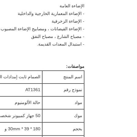
الإضاءة العامة
- الإضاءة المعمارية الخارجية والداخلية
- الإضاءة الزخرفية
- الإضاءة الفيضانات ، ومصابيح الإضاءة المصبوب
- مصباح الشارع ، مصباح النفق
- استبدال المعدات القديمة.
مواصفات:
اسم المنتج
الصمام ثابت إمدادات الط
نموذج رقم
AT1361
مواد
حالة الألومنيوم
موك
50 جهاز كمبيوتر شخصى
بحجم
180 * 39 * 30mm و