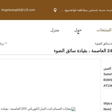
Angelwang66@126.com
المنتجات
حول
منزل
برن
الصين
Sunsh
ROHS
AT13
50pc
Need 