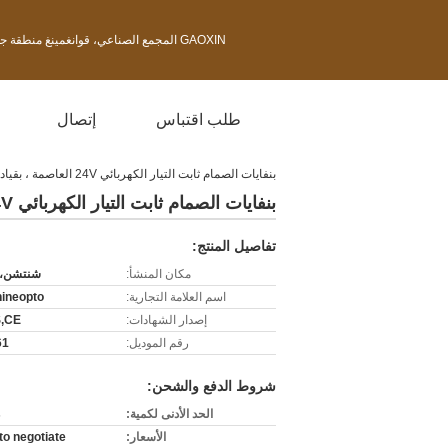
GAOXIN المجمع الصناعي، قوانغمينغ منطقة جديدة، مدينة شنتشن بمقاطعة قوانغدونغ، والصين
طلب اقتباس
إتصال
بنفايات الصمام ثابت التيار الكهربائي 24V العاصمة ، بقيادة سائق الضوء
بنفايات الصمام ثابت التيار الكهربائي 24V العاصمة ، بقيادة سائق الضوء
تفاصيل المنتج:
مكان المنشأ:
شنتشن، 
اسم العلامة التجارية:
ineopto
إصدار الشهادات:
,CE
رقم الموديل:
61
شروط الدفع والشحن:
الحد الأدنى لكمية:
s
الأسعار:
to negotiate