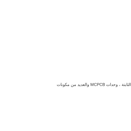
2. نظام تزويد كامل مع مجموعة كاملة من المنتجات ، من المصابيح عالية الطاقة ، العدسة الضوئية التي تقودها ، برامج التشغيل الثابتة ، وحدات MCPCB والعديد من مكونات