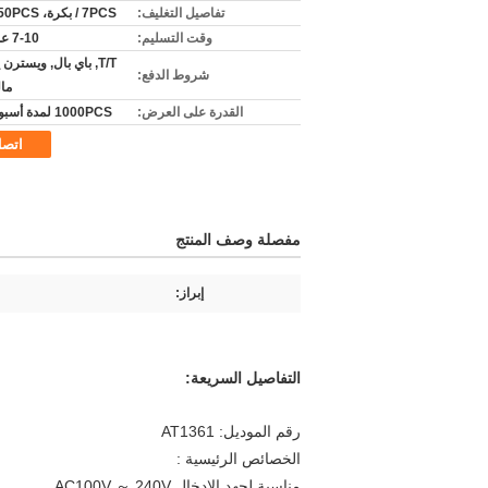
تفاصيل التغليف:
7PCS / بكرة، 50PCS / مربع
وقت التسليم:
7-10 عمل يوم
T/T, باي بال, ويسترن 
شروط الدفع:
ما
القدرة على العرض:
1000PCS لمدة أسبوع واحد
اتص
مفصلة وصف المنتج
إبراز:
التفاصيل السريعة:
رقم الموديل: AT1361
الخصائص الرئيسية :
مناسبة لجهد الإدخال AC100V ～ 240V