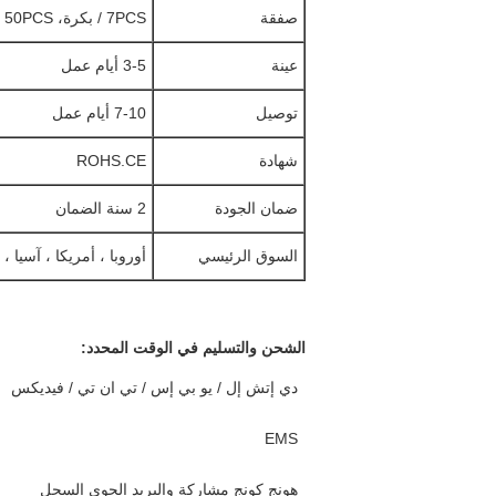
صفقة
7PCS / بكرة، 50PCS / مربع
عينة
3-5 أيام عمل
توصيل
7-10 أيام عمل
شهادة
ROHS.CE
ضمان الجودة
2 سنة الضمان
السوق الرئيسي
أوروبا ، أمريكا ، آسيا ، 
الشحن والتسليم في الوقت المحدد:
دي إتش إل / يو بي إس / تي ان تي / فيديكس
EMS
هونج كونج مشاركة والبريد الجوي السجل