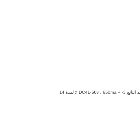
3. 28w سائق تيار مستمر ، الجهد الإدخال هو AC100-220V ، الجهد الناتج هو DC21-25v ، 1.28A لمدة 7 سلسلة 4 موازية ، الجهد الناتج DC41-50v ، 650ma + -3 ٪ لمدة 14