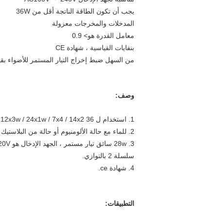
يجب أن تكون الطاقة الناتجة أقل من 36W
المدخلات والمخرجات معزولة
معامل القدرة هو> 0.9
بنفايات القياسية ، شهادة CE
من السهل ضبط إخراج التيار المستمر للأضواء بقيا
وصف:
1. استخدام ل 36 x1w / 12x3w / 24x1w / 7x4 / 14x2 وحدة الصمام ثنائي الفينيل متعدد الكلور.
2. للماء مع حالة الألومنيوم أو حالة من البلاستيك ، قطر 180 * 39 * 30mm.
سلسلة 2 بالتوازي.
4. شهادة ce.
التطبيقات: