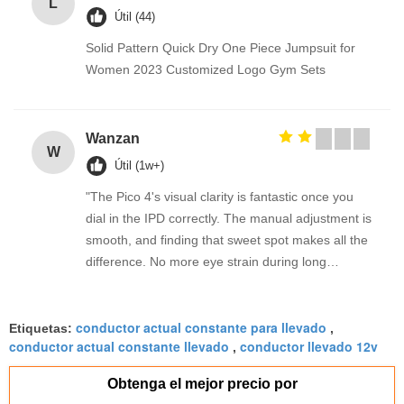
L
Útil (44)
Solid Pattern Quick Dry One Piece Jumpsuit for
Women 2023 Customized Logo Gym Sets
Wanzan
W
Útil (1w+)
"The Pico 4's visual clarity is fantastic once you
dial in the IPD correctly. The manual adjustment is
smooth, and finding that sweet spot makes all the
difference. No more eye strain during long
sessions. Highly recommend taking the time to set
it up properly!""The Pico 4's visual clarity is
conductor actual constante para llevado
fantastic once you dial in the IPD correctly. The
Etiquetas:
,
conductor actual constante llevado
conductor llevado 12v
,
manual adjustment is smooth, and finding that
sweet spot makes all the difference. No more eye
Obtenga el mejor precio por
strain during long sessions. Highly recommend