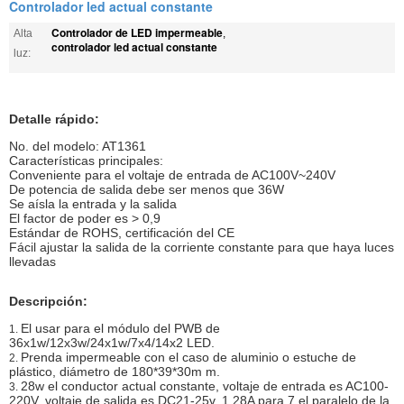
Controlador led actual constante
Controlador de LED impermeable
Alta
,
controlador led actual constante
luz:
Detalle rápido:
No. del modelo: AT1361
Características principales:
Conveniente para el voltaje de entrada de AC100V~240V
De potencia de salida debe ser menos que 36W
Se aísla la entrada y la salida
El factor de poder es > 0,9
Estándar de ROHS, certificación del CE
Fácil ajustar la salida de la corriente constante para que haya luces
llevadas
Descripción:
El usar para el módulo del PWB de
1.
36x1w/12x3w/24x1w/7x4/14x2 LED.
Prenda impermeable con el caso de aluminio o estuche de
2.
plástico, diámetro de 180*39*30m m.
28w el conductor actual constante, voltaje de entrada es AC100-
3.
220V, voltaje de salida es DC21-25v, 1.28A para 7 el paralelo de la