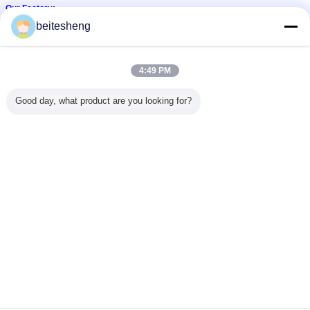
Our Factory:
beitesheng
4:49 PM
Good day, what product are you looking for?
ইয়ার ব্লুটুথ হেডফোনে
স্পোর্টস ব্লুটুথ হেডফোন
নয়েজ ক্যানসেলিং ব্লুটুথ হেডসেট
ট্যাগ:
,
,
এর সেরা মূল্য পান