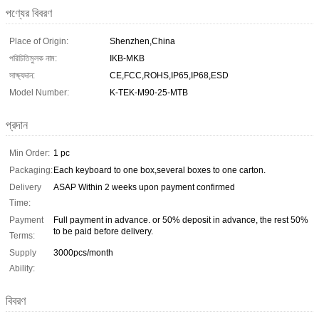
পণ্যের বিবরণ
Place of Origin:
Shenzhen,China
পরিচিতিমুলক নাম:
IKB-MKB
সাক্ষ্যদান:
CE,FCC,ROHS,IP65,IP68,ESD
Model Number:
K-TEK-M90-25-MTB
প্রদান
Min Order:
1 pc
Packaging:
Each keyboard to one box,several boxes to one carton.
Delivery
ASAP Within 2 weeks upon payment confirmed
Time:
Payment
Full payment in advance. or 50% deposit in advance, the rest 50%
to be paid before delivery.
Terms:
Supply
3000pcs/month
Ability:
বিবরণ