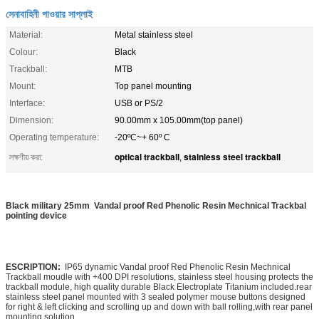
সেনাবাহিনী পাওয়ার সাপ্লাই
Material:
Metal stainless steel
Colour:
Black
Trackball:
MTB
Mount:
Top panel mounting
Interface:
USB or PS/2
Dimension:
90.00mm x 105.00mm(top panel)
Operating temperature:
-20ºC~+ 60º C
optical trackball
stainless steel trackball
লক্ষণীয় করা:
,
Black military 25mm Vandal proof Red Phenolic Resin Mechnical Trackbal
pointing device ​
ESCRIPTION:
IP65 dynamic Vandal proof Red Phenolic Resin Mechnical
Trackball moudle with +400 DPI resolutions, stainless steel housing protects the
trackball module, high quality durable Black Electroplate Titanium included.rear
stainless steel panel mounted with 3 sealed polymer mouse buttons designed
for right & left clicking and scrolling up and down with ball rolling,with rear panel
mounting solution.