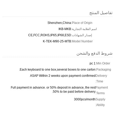
تفاصيل المنتج
Shenzhen,China
Place of Origin:
اسم العلامة التجارية:
IKB-MKB
إصدار الشهادات:
CE,FCC,ROHS,IP65,IP68,ESD
K-TEK-M90-25-MTB
Model Number:
شروط الدفع والشحن
1 pc
Min Order:
Each keyboard to one box,several boxes to one carton.
Packaging:
ASAP Within 2 weeks upon payment confirmed
Delivery
Time:
Full payment in advance. or 50% deposit in advance, the rest
Payment
50% to be paid before delivery.
Terms:
3000pcs/month
Supply
Ability: