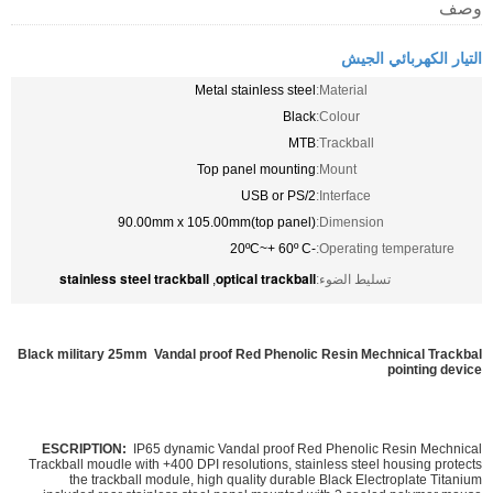
وصف
التيار الكهربائي الجيش
Metal stainless steel
Material:
Black
Colour:
MTB
Trackball:
Top panel mounting
Mount:
USB or PS/2
Interface:
90.00mm x 105.00mm(top panel)
Dimension:
-20ºC~+ 60º C
Operating temperature:
stainless steel trackball
optical trackball
تسليط الضوء:
,
Black military 25mm Vandal proof Red Phenolic Resin Mechnical Trackbal
pointing device ​
ESCRIPTION:
IP65 dynamic Vandal proof Red Phenolic Resin Mechnical
Trackball moudle with +400 DPI resolutions, stainless steel housing protects
the trackball module, high quality durable Black Electroplate Titanium