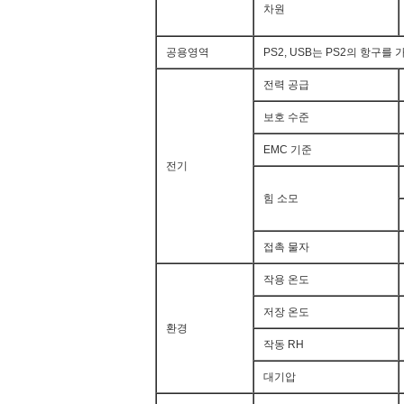
차원
공용영역
PS2, USB는 PS2의 항구를
전력 공급
보호 수준
EMC 기준
전기
힘 소모
접촉 물자
작용 온도
저장 온도
환경
작동 RH
대기압