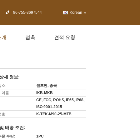
86-755-3697544
Korean
소개
접촉
견적 요청
상세 정보:
장소:
센즈헨, 중국
 이름:
IKB-MKB
CE, FCC, ROHS, IP65, IP68,
ISO 9001-2015
번호:
K-TEK-M90-25-MTB
및 배송 조건:
주문 수량:
1PC