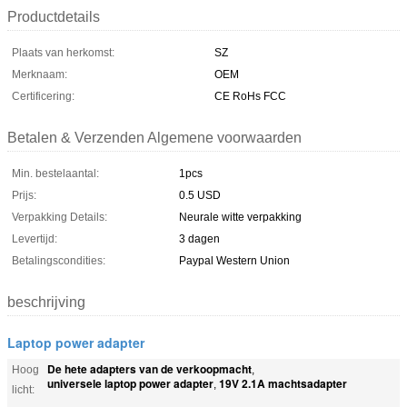
Productdetails
Plaats van herkomst:
SZ
Merknaam:
OEM
Certificering:
CE RoHs FCC
Betalen & Verzenden Algemene voorwaarden
Min. bestelaantal:
1pcs
Prijs:
0.5 USD
Verpakking Details:
Neurale witte verpakking
Levertijd:
3 dagen
Betalingscondities:
Paypal Western Union
beschrijving
Laptop power adapter
De hete adapters van de verkoopmacht
Hoog
,
universele laptop power adapter
19V 2.1A machtsadapter
,
licht: