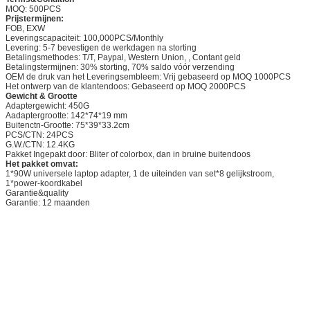
MOQ: 500PCS
Prijstermijnen:
FOB, EXW
Leveringscapaciteit: 100,000PCS/Monthly
Levering: 5-7 bevestigen de werkdagen na storting
Betalingsmethodes: T/T, Paypal, Western Union, , Contant geld
Betalingstermijnen: 30% storting, 70% saldo vóór verzending
OEM de druk van het Leveringsembleem: Vrij gebaseerd op MOQ 1000PCS
Het ontwerp van de klantendoos: Gebaseerd op MOQ 2000PCS
Gewicht & Grootte
Adaptergewicht: 450G
Aadaptergrootte: 142*74*19 mm
Buitenctn-Grootte: 75*39*33.2cm
PCS/CTN: 24PCS
G.W./CTN: 12.4KG
Pakket Ingepakt door: Bliter of colorbox, dan in bruine buitendoos
Het pakket omvat:
1*90W universele laptop adapter, 1 de uiteinden van set*8 gelijkstroom,
1*power-koordkabel
Garantie&quality
Garantie: 12 maanden