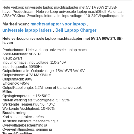
Hete verkoop universele laptop machtsadapter met 5V 1A 90W 2*USB-
havenProductnaam: Hete verkoop universele laptop machtShell-Materiaal:
ABS+PCKleur: ZwartInputinformatie. Inputvoltage: 110-240VInputfrequentie: ...
machtsadapter voor laptop
Markeringen:
,
universele laptop laders
Dell Laptop Charger
,
Hete verkoop universele laptop machtsadapter met 5V 1A 90W 2*USB-
haven
Productnaam: Hete verkoop universele laptop macht
Shell-Materiaal: ABS+PC
Kleur: Zwart
Inputinformatie. Inputvoltage: 110-240V
Inputfrequentie: 50/60Hz
Outputinformatie. Outputvoltage: 15V/16V/18V/19V
Outputstroom: 4.7A MAXIMUM
Outputmacht: 90W
Efficiency: >85%
OutputKabellengte: 1.2M norm of klantenverzoek
Milieu
Opslagtemperatuur: 15~50°C
Niet-in werking stelt Vochtigheid: 5 ~ 95%
Werkende Temperatuur: 0~40°C
Werkende Vochtigheid: 10~90%
Bescherming
Kort:sluiten protectionYes
Te sterke intensiteitbescherming ja
Overvoltagebescherming ja
Oververhittingsbescherming ja
Terms&Condition