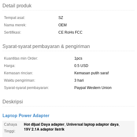
Detail produk
Tempat asal:
SZ
Nama merek:
OEM
Sertifikasi:
CE RoHs FCC
Syarat-syarat pembayaran & pengiriman
Kuantitas min Order:
1pcs
Harga:
0.5 USD
Kemasan rincian:
Kemasan putih saraf
Waktu pengiriman:
3 hari
Syarat-syarat pembayaran:
Paypal Western Union
Deskripsi
Laptop Power Adapter
Hot dijual Daya adapter
Universal laptop adaptor daya
Cahaya
,
,
19V 2.1A adaptor listrik
Tinggi: