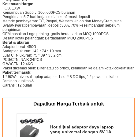
Ketentuan Harga:
FOB, EXW
Kemampuan Supply: 100, 000PCS bulanan
Pengiriman: 5-7 hari kerja setelah konfirmasi deposit
Metode pembayaran: T/T, Paypal, Western Union dan MoneyGram, tunai
Syarat-syarat pembayaran: deposit 30%, 70% keseimbangan sebelum
pengiriman
OEM pasokan Logo printing: gratis berdasarkan MOQ 1000PCS
Desain kotak pelanggan: Berdasarkan MOQ 2000PCS
Berat & ukuran
Adaptor berat: 450G
Aadapter ukuran: 142 * 74 * 19 mm
Luar CTN ukuran: 75 * 39 * 33.2 cm
PCS/CTN: NAIK 24PCS
G.W./CTN: 12.4KG
Paket dikemas oleh: Bliter atau colorbox, kemudian ke dalam kotak cokelat luar
Paket termasuk:
1 * 90W universal laptop adaptor, 1 set * 8 DC tips, 1 * power tali kabel
Jaminan kualitas &
Garansi: 12 bulan
Dapatkan Harga Terbaik untuk
Hot dijual adaptor daya laptop
yang universal dengan 5V 1A
90W 2 * port USB