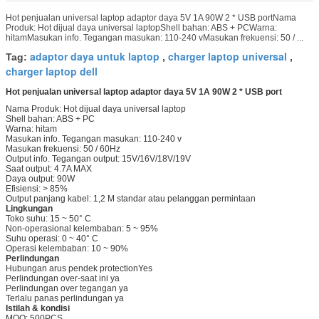
Hot penjualan universal laptop adaptor daya 5V 1A 90W 2 * USB portNama
Produk: Hot dijual daya universal laptopShell bahan: ABS + PCWarna:
hitamMasukan info. Tegangan masukan: 110-240 vMasukan frekuensi: 50 / ...
adaptor daya untuk laptop
charger laptop universal
Tag:
,
,
charger laptop dell
Hot penjualan universal laptop adaptor daya 5V 1A 90W 2 * USB port
Nama Produk: Hot dijual daya universal laptop
Shell bahan: ABS + PC
Warna: hitam
Masukan info. Tegangan masukan: 110-240 v
Masukan frekuensi: 50 / 60Hz
Output info. Tegangan output: 15V/16V/18V/19V
Saat output: 4.7A MAX
Daya output: 90W
Efisiensi: > 85%
Output panjang kabel: 1,2 M standar atau pelanggan permintaan
Lingkungan
Toko suhu: 15 ~ 50° C
Non-operasional kelembaban: 5 ~ 95%
Suhu operasi: 0 ~ 40° C
Operasi kelembaban: 10 ~ 90%
Perlindungan
Hubungan arus pendek protectionYes
Perlindungan over-saat ini ya
Perlindungan over tegangan ya
Terlalu panas perlindungan ya
Istilah & kondisi
MOQ: 500PCS