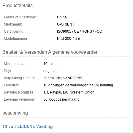
Productdetails
Plaats van herkomst:
China
Merknaam:
G-ORIENT
Certificering:
ISO9001 / CE / ROHS / FCC
Modelnummer:
Nhd-200-4.2E
Betalen & Verzenden Algemene voorwaarden
Min. bestelaantal:
10pcs
Prijs:
negotiable
Verpakking Details:
20pcs/12Kgs/KARTONS
Levertijd:
10 ontvingen de werkdagen na uw betaling
Betalingscondities:
T/T, Paypal, L/C, Western Union
Levering vermogen:
50, 000pcs per maand
beschrijving
12 volt LEIDENE Voeding