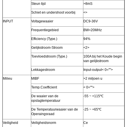
Steun tijd
>8mS
Schiet en undershoot voorbij
<>
INPUT
Voltagewaaier
DC9-36V
Frequentiegebied
BW=20MHz
Efficiency (Type.)
94%
Gelijkstroom-Stroom
<2>
Toevloedstroom (Type.)
100A bij het Koude begin
van gelijkstroom
Lekkagestroom
Input-output< 0="">
Milieu
MIBF
>2 miljoen u
Temp.Coefficient
< 0="">
De waaier van de
-55 ~ +115℃
opslagtemperatuur
De Temperatuurwaaier van de
-25 ~ +65℃
Operaingsraad
Veiligheid
Veiligheidsnorm
Ce