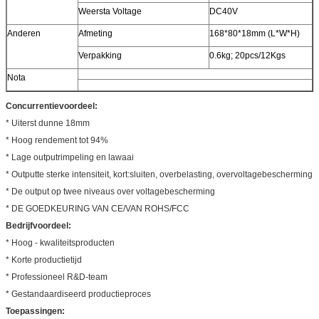
Weersta Voltage
DC40V
Anderen
Afmeting
168*80*18mm (L*W*H)
Verpakking
0.6kg; 20pcs/12Kgs
Nota
Concurrentievoordeel:
* Uiterst dunne 18mm
* Hoog rendement tot 94%
* Lage outputrimpeling en lawaai
* Outputte sterke intensiteit, kort:sluiten, overbelasting, overvoltagebescherming
* De output op twee niveaus over voltagebescherming
* DE GOEDKEURING VAN CE/VAN ROHS/FCC
Bedrijfvoordeel:
* Hoog - kwaliteitsproducten
* Korte productietijd
* Professioneel R&D-team
* Gestandaardiseerd productieproces
Toepassingen: