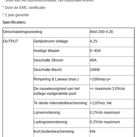
* Shell van het aluminiummetaal, het natuurlijke koelen
* Door de EMC certificatie
* 2 jaar garantie
Specificaties:
Omschakelingsvoeding
Nhd-200-4.2E
OUTPUT
Gelijkstroom-Voltage
4.2V
Huidige Waaier
0~40A
Geschatte Stroom
40A
Geschatte Macht
168W
Rimpeling & Lawaai (max.)
<100mvp-p>
De nauwkeurigheid van het
+/- maximum 3.0%Vo
voltage vastgestelde punt
Te sterke intensiteitbescherming
>120%io, hik
Lijnverordening
0.2%Vo maximum
Ladingsverordening
0.2%Vo maximum
Kort:sluitenbescherming
Hik