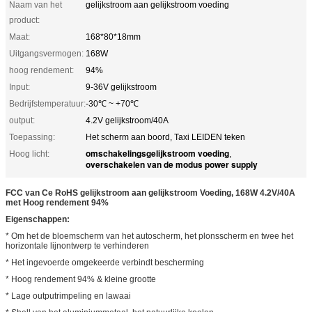
Naam van het
gelijkstroom aan gelijkstroom voeding
product:
Maat:
168*80*18mm
Uitgangsvermogen:
168W
hoog rendement:
94%
Input:
9-36V gelijkstroom
Bedrijfstemperatuur:
-30℃ ~ +70℃
output:
4.2V gelijkstroom/40A
Toepassing:
Het scherm aan boord, Taxi LEIDEN teken
omschakelingsgelijkstroom voeding
Hoog licht:
,
overschakelen van de modus power supply
FCC van Ce RoHS gelijkstroom aan gelijkstroom Voeding, 168W 4.2V/40A
met Hoog rendement 94%
Eigenschappen:
* Om het de bloemscherm van het autoscherm, het plonsscherm en twee het
horizontale lijnontwerp te verhinderen
* Het ingevoerde omgekeerde verbindt bescherming
* Hoog rendement 94% & kleine grootte
* Lage outputrimpeling en lawaai