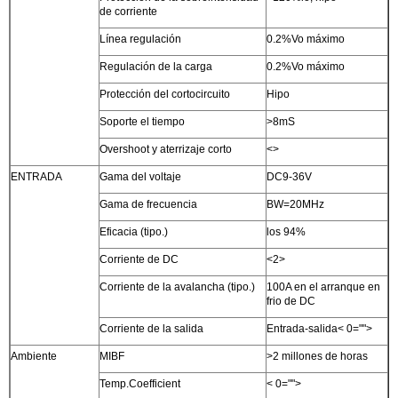
de corriente
Línea regulación
0.2%Vo máximo
Regulación de la carga
0.2%Vo máximo
Protección del cortocircuito
Hipo
Soporte el tiempo
>8mS
Overshoot y aterrizaje corto
<>
ENTRADA
Gama del voltaje
DC9-36V
Gama de frecuencia
BW=20MHz
Eficacia (tipo.)
los 94%
Corriente de DC
<2>
Corriente de la avalancha (tipo.)
100A en el arranque en
frio de DC
Corriente de la salida
Entrada-salida< 0="">
Ambiente
MIBF
>2 millones de horas
Temp.Coefficient
< 0="">