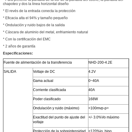
chapoteo y dos la linea horizontal diseño
* El revés de la entrada conecta la protección
* Eficacia alta el 94% y tamaño pequeño
* Ondulación y ruido bajos de la salida
* Cáscara de aluminio del metal, enfriamiento natural
* Con la certificación del EMC
* 2 años de garantía
Especificaciones:
Fuente de alimentación de la transferencia
NHD-200-4.2E
SALIDA
Voltaje de DC
4.2V
Gama actual
0~40A
Corriente clasificada
40A
Poder clasificado
168W
Ondulación y ruido (máximo)
<100mvp-p>
Exactitud del punto de ajuste del
+/- 3.0%Vo máximo
voltaje
Protección de la sobreintensidad
>120%io, hipo