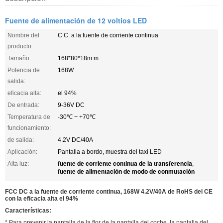
Fuente de alimentación de 12 voltios LED
Nombre del
C.C. a la fuente de corriente continua
producto:
Tamaño:
168*80*18m m
Potencia de
168W
salida:
eficacia alta:
el 94%
De entrada:
9-36V DC
Temperatura de
-30℃ ~ +70℃
funcionamiento:
de salida:
4.2V DC/40A
Aplicación:
Pantalla a bordo, muestra del taxi LED
fuente de corriente continua de la transferencia
Alta luz:
,
fuente de alimentación de modo de conmutación
FCC DC a la fuente de corriente continua, 168W 4.2V/40A de RoHS del CE
con la eficacia alta el 94%
Características:
* Para prevenir la pantalla de la flor de la pantalla del coche, la pantalla del