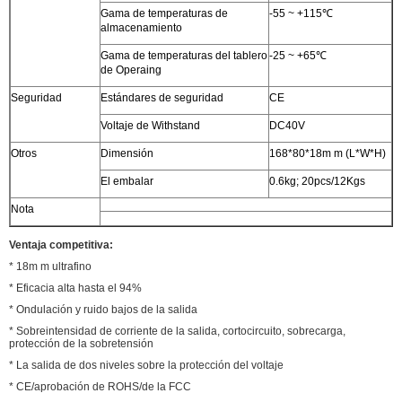
Gama de temperaturas de
-55 ~ +115℃
almacenamiento
Gama de temperaturas del tablero
-25 ~ +65℃
de Operaing
Seguridad
Estándares de seguridad
CE
Voltaje de Withstand
DC40V
Otros
Dimensión
168*80*18m m (L*W*H)
El embalar
0.6kg; 20pcs/12Kgs
Nota
Ventaja competitiva:
* 18m m ultrafino
* Eficacia alta hasta el 94%
* Ondulación y ruido bajos de la salida
* Sobreintensidad de corriente de la salida, cortocircuito, sobrecarga,
protección de la sobretensión
* La salida de dos niveles sobre la protección del voltaje
* CE/aprobación de ROHS/de la FCC