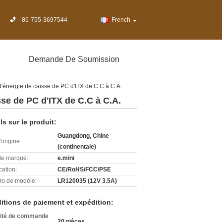
86-755-3697544
French
Demande De Soumission
 d'énergie de caisse de PC d'ITX de C.C à C.A.
sse de PC d'ITX de C.C à C.A.
ls sur le produit:
Guangdong, Chine
'origine:
(continentale)
e marque:
e.mini
cation:
CE/RoHS/FCC/PSE
o de modèle:
LR120035 (12V 3.5A)
itions de paiement et expédition:
ité de commande
20 pièces