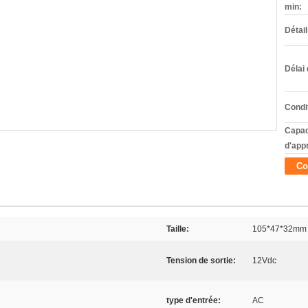
min:
Détai
Délai 
Condi
Capac
d'app
Co
Taille:
105*47*32mm
Tension de sortie:
12Vdc
type d'entrée:
AC