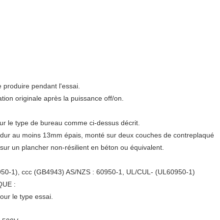
roduire pendant l'essai.
ion originale après la puissance off/on.
r le type de bureau comme ci-dessus décrit.
s dur au moins 13mm épais, monté sur deux couches de contreplaqué
r un plancher non-résilient en béton ou équivalent.
950-1), ccc (GB4943) AS/NZS : 60950-1, UL/CUL- (UL60950-1)
QUE :
ur le type essai.