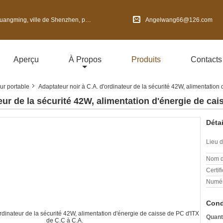
 de Shenzhen, province du Guangdong, Chine
Angelwang66@126.com
Aperçu
À Propos
Produits
Contacts
ur portable
Adaptateur noir à C.A. d'ordinateur de la sécurité 42W, alimentation
eur de la sécurité 42W, alimentation d'énergie de cai
Détai
Lieu d
Nom d
Certifi
Numér
Cond
Quant