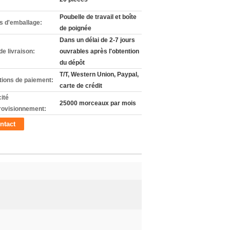
Poubelle de travail et boîte
ls d'emballage:
de poignée
Dans un délai de 2-7 jours
de livraison:
ouvrables après l'obtention
du dépôt
T/T, Western Union, Paypal,
tions de paiement:
carte de crédit
ité
25000 morceaux par mois
rovisionnement:
ntact