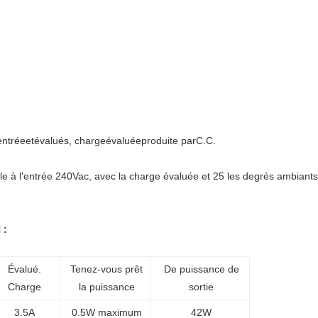
tréeetévalués, chargeévaluéeproduite parC.C.
 à l'entrée 240Vac, avec la charge évaluée et 25 les degrés ambiants
 :
Évalué.
Tenez-vous prêt
De puissance de
Charge
la puissance
sortie
3.5A
0.5W maximum
42W