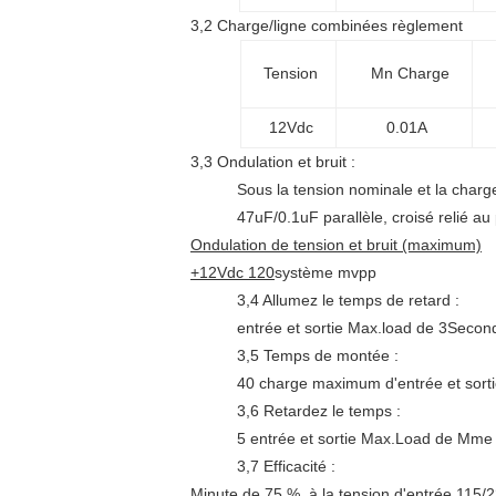
3,2 Charge/ligne combinées règlement
Tension
Mn Charge
12Vdc
0.01A
3,3 Ondulation et bruit :
Sous la tension nominale et la char
47uF/0.1uF parallèle, croisé relié au
Ondulation de tension et bruit (maximum)
+12Vdc 120
système mvpp
3,4 Allumez le temps de retard :
entrée et sortie Max.load de 3Secon
3,5 Temps de montée :
40 charge maximum d'entrée et sort
3,6 Retardez le temps :
5 entrée et sortie Max.Load de Mme
3,7 Efficacité :
Minute de
75 %
, à la tension d'entrée 115/