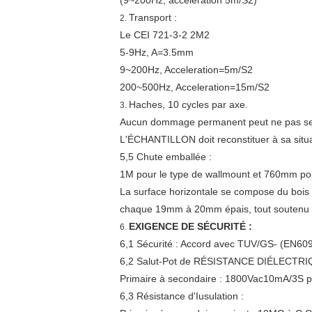
(9~200Hz, accélération 5m/S2)
Transport :
2.
Le CEI 721-3-2 2M2
5-9Hz, A=3.5mm
9~200Hz, Acceleration=5m/S2
200~500Hz, Acceleration=15m/S2
Haches, 10 cycles par axe.
3.
Aucun dommage permanent peut ne pas se p
L'ÉCHANTILLON doit reconstituer à sa situat
5,5 Chute emballée :
1M pour le type de wallmount et 760mm pou
La surface horizontale se compose du boi
chaque 19mm à 20mm épais, tout soutenu su
EXIGENCE DE SÉCURITÉ :
6.
6,1 Sécurité : Accord avec TUV/GS- (EN60
6,2 Salut-Pot de RÉSISTANCE DIÉLECTRI
Primaire à secondaire : 1800Vac10mA/3S po
6,3 Résistance d'Iusulation :