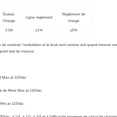
Évalué.
Règlement de
Ligne règlement
Charge
charge
3.5A
±1%
±5%
ge de nominal, l'ondulation et le bruit sont comme suit quand mesure
 point test de mesure.
d Max.at 115Vac.
ie de Mme Max.at 115Vac.
 Min.at 115Vac.
230Vac, à 1/4, à 1/2, à 3/4 et à l'efficacité moyenne de calcul de charg