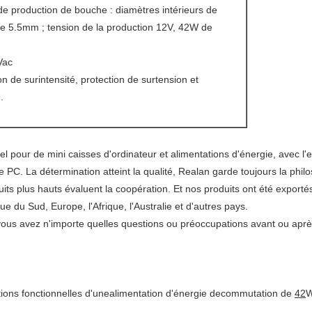
de production de bouche : diamètres intérieurs de
e 5.5mm ; tension de la production 12V, 42W de
Vac
ion de surintensité, protection de surtension et
.
l pour de mini caisses d'ordinateur et alimentations d'énergie, avec l
 PC. La détermination atteint la qualité, Realan garde toujours la phil
uits plus hauts évaluent la coopération. Et nos produits ont été exportés
 du Sud, Europe, l'Afrique, l'Australie et d'autres pays.
i vous avez n'importe quelles questions ou préoccupations avant ou a
itions fonctionnelles d'unealimentation d'énergie decommutation de
42
W