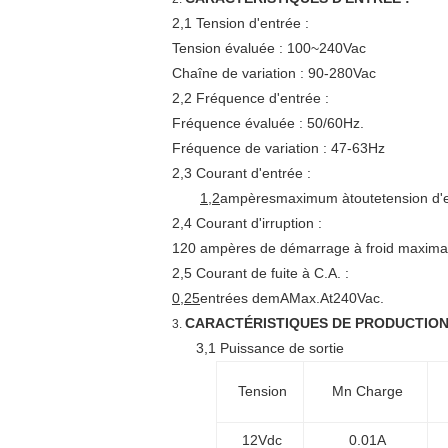
2,1 Tension d'entrée :
Tension évaluée : 100~240Vac
Chaîne de variation : 90-280Vac
2,2 Fréquence d'entrée :
Fréquence évaluée : 50/60Hz.
Fréquence de variation : 47-63Hz
2,3 Courant d'entrée :
1,2
ampèresmaximum àtoutetension d'en
2,4 Courant d'irruption :
120 ampères de démarrage à froid maximale
2,5 Courant de fuite à C.A. :
0,25
entrées demAMax.At240Vac.
CARACTÉRISTIQUES DE PRODUCTION
3.
3,1 Puissance de sortie
Tension
Mn Charge
12Vdc
0.01A