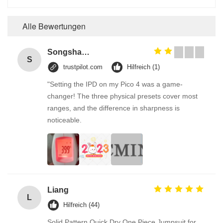
Alle Bewertungen
Songshang
S
trustpilot.com
Hilfreich (1)
"Setting the IPD on my Pico 4 was a game-
changer! The three physical presets cover most
ranges, and the difference in sharpness is
noticeable.
Liang
L
Hilfreich (44)
Solid Pattern Quick Dry One Piece Jumpsuit for