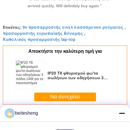
arrived quickly. Will definitely buy again."
9v προσαρμοστής εναλλασσόμενου ρεύματος
Ετικέττες:
,
προσαρμοστής ευρωπαϊκής δύναμης
,
Καθολικός προσαρμοστής lap-top
Αποκτήστε την καλύτερη τιμή για
IP20 T8 φθορισμού φω'τα
σωλήνων των οδηγήσεων 3
πόδια 14W για τα πανεπιστήμια
Να συνεχίσει
Οικουμενική AC Power Adapter
Περισσότεροι
beitesheng