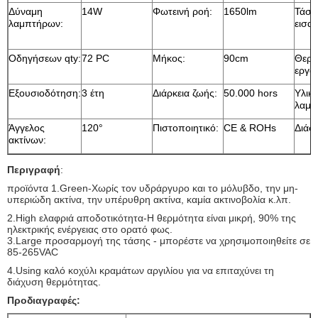
Δύναμη
14W
Φωτεινή ροή:
1650lm
Τάση
λαμπτήρων:
εισα
Οδηγήσεων qty:
72 PC
Μήκος:
90cm
Θερμ
εργα
Εξουσιοδότηση:
3 έτη
Διάρκεια ζωής:
50.000 hors
Υλικ
λαμπ
Άγγελος
120°
Πιστοποιητικό:
CE & ROHs
Διάσ
ακτίνων:
Περιγραφή
:
προϊόντα 1.Green-Χωρίς τον υδράργυρο και το μόλυβδο, την μη-
υπεριώδη ακτίνα, την υπέρυθρη ακτίνα, καμία ακτινοβολία κ.λπ.
2.High ελαφριά αποδοτικότητα-Η θερμότητα είναι μικρή, 90% της
ηλεκτρικής ενέργειας στο ορατό φως.
3.Large προσαρμογή της τάσης - μπορέστε να χρησιμοποιηθείτε σε
85-265VAC
4.Using καλό κοχύλι κραμάτων αργιλίου για να επιταχύνει τη
διάχυση θερμότητας.
Προδιαγραφές: