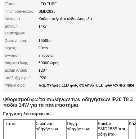
Τύπος:
LED TUBE
Πηγή οδηγήσεων:
SMD2835
Κάλυμμα:
Καθαρίστε/γαλακτώδης/λουρίδα
Δύναμη
14κγ
λαμπτήρων:
Φωτεινή ροή:
1650Lm
Μήκος:
90cm
Εγγύηση:
3 χρόνια
Διάρκεια ζωής:
50000 ώρες
Δέσμη Angel:
120 °
απόδειξη νερού:
IP20
λαμπτήρες LED φως σωλήνα
LED φωτιστικά Tube
Υψηλό φως:
,
Φθορισμού φω'τα σωλήνων των οδηγήσεων IP20 T8 3
πόδια 14W για τα πανεπιστήμια
Γρήγορη λεπτομέρεια:
Τύπος:
Σωλήνας
Πηγή
Epistar
Κάλ
οδηγήσεων
οδηγήσεων:
SMD2835 που
οδηγείται