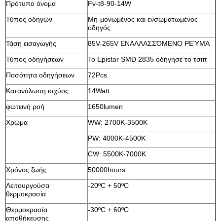
Πρότυπο όνομα
Fv-t8-90-14W
Τύπος οδηγών
Μη-μονωμένος και ενσωματωμένος
οδηγός
Τάση εισαγωγής
85V-265V ΕΝΑΛΛΑΣΣΌΜΕΝΟ ΡΕΎΜΑ
Τύπος οδηγήσεων
Το Epistar SMD 2835 οδήγησε το τσιπ
Ποσότητα οδηγήσεων
72Pcs
Κατανάλωση ισχύος
14Watt
φωτεινή ροή
1650lumen
Χρώμα
WW: 2700K-3500K
PW: 4000K-4500K
CW: 5500K-7000K
Χρόνος ζωής
50000hours
Λειτουργούσα
-20ºC + 50ºC
θερμοκρασία
Θερμοκρασία
-30ºC + 60ºC
αποθήκευσης