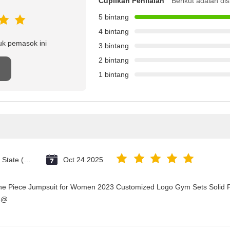
Cuplikan Penilaian
Berikut adalah dis
5 bintang
4 bintang
uk pemasok ini
3 bintang
2 bintang
1 bintang
Vatican City State (Holy See)
Oct 24.2025
One Piece Jumpsuit for Women 2023 Customized Logo Gym Sets Solid P
3@