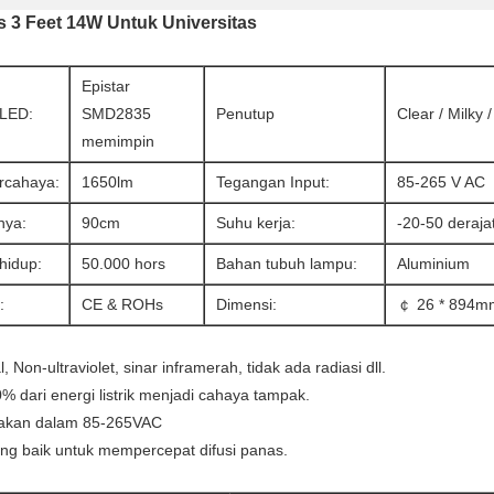
s 3 Feet 14W Untuk Universitas
Epistar
LED:
SMD2835
Penutup
Clear / Milky /
memimpin
rcahaya:
1650lm
Tegangan Input:
85-265 V AC
nya:
90cm
Suhu kerja:
-20-50 deraja
hidup:
50.000 hors
Bahan tubuh lampu:
Aluminium
:
CE & ROHs
Dimensi:
￠ 26 * 894m
 Non-ultraviolet, sinar inframerah, tidak ada radiasi dll.
90% dari energi listrik menjadi cahaya tampak.
unakan dalam 85-265VAC
g baik untuk mempercepat difusi panas.