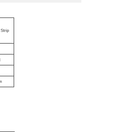
 Strip
t
m