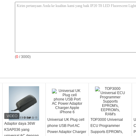
(
0
/ 3000)
Universal UK Plug cell
TOP3000 Universal
U
Adaptor daya 36W
phone USB Port AC
ECU Programmer
C
KSAP036 yang
Power Adaptor Charger
Supports EPROM's,
P
universal AC dengan