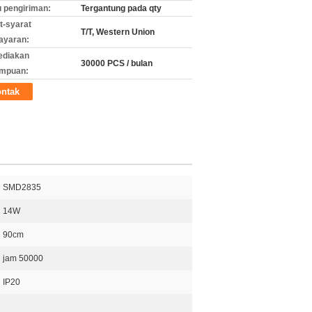
 pengiriman:
Tergantung pada qty
t-syarat
T/T, Western Union
ayaran:
ediakan
30000 PCS / bulan
mpuan:
ntak
SMD2835
14W
90cm
jam 50000
IP20