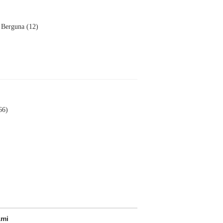
Berguna (12)
66)
ami