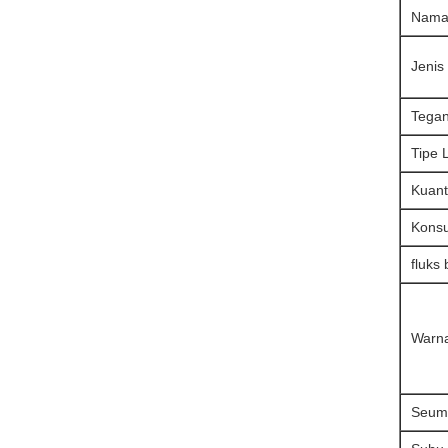
Nama
Jenis 
Tegan
Tipe 
Kuant
Konsu
fluks
Warn
Seumu