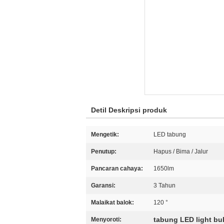
Detil Deskripsi produk
Mengetik:
LED tabung
Penutup:
Hapus / Bima / Jalur
Pancaran cahaya:
1650lm
Garansi:
3 Tahun
Malaikat balok:
120 °
tabung LED light bu
Menyoroti: