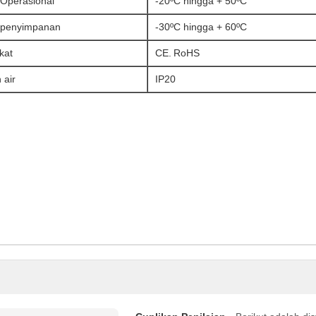
Operasional
-20ºC hingga + 50ºC
 penyimpanan
-30ºC hingga + 60ºC
ikat
CE.
RoHS
 air
IP20