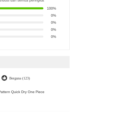
tribusi dari semua peringkat
100%
0%
0%
0%
0%
Berguna (123)
attern Quick Dry One Piece