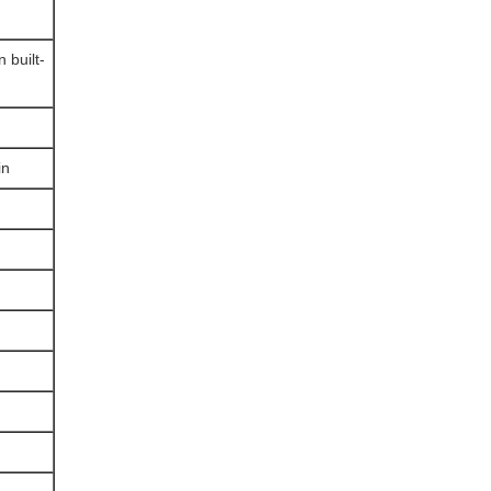
 built-
in