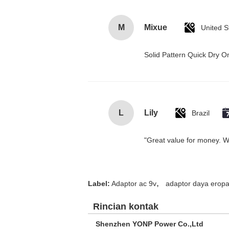
M
Mixue
United S
Solid Pattern Quick Dry
L
Lily
Brazil
"Great value for money. Wor
,
Label:
Adaptor ac 9v
adaptor daya erop
Rincian kontak
Shenzhen YONP Power Co.,Ltd