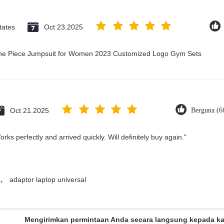
tates
Oct 23.2025
 One Piece Jumpsuit for Women 2023 Customized Logo Gym Sets
Oct 21.2025
Berguna (6
ks perfectly and arrived quickly. Will definitely buy again."
,
a
adaptor laptop universal
Mengirimkan permintaan Anda secara langsung kepada k