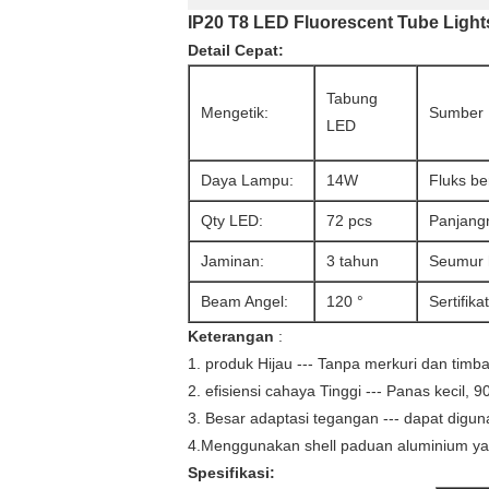
IP20 T8 LED Fluorescent Tube Light
Detail Cepat:
Tabung
Mengetik:
Sumber 
LED
Daya Lampu:
14W
Fluks be
Qty LED:
72 pcs
Panjang
Jaminan:
3 tahun
Seumur 
Beam Angel:
120 °
Sertifikat
Keterangan
:
1. produk Hijau --- Tanpa merkuri dan timbal,
2. efisiensi cahaya Tinggi --- Panas kecil, 
3. Besar adaptasi tegangan --- dapat dig
4.Menggunakan shell paduan aluminium yan
Spesifikasi: