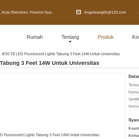
Shenzhen, Provinsi Guangdong, Cina
Angelwang66@126.com
Rumah
Tentang
Produk
Ko
IP20 T8 LED Fluorescent Lights Tabung 3 Feet 14W Untuk Universitas
 Tabung 3 Feet 14W Untuk Universitas
Deta
Tempa
Nama 
Sertifi
Nomor
Syar
Kuant
Kemas