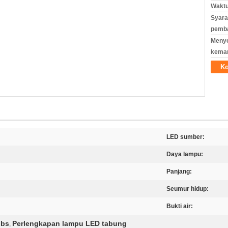
Waktu
Syara
pemb
Meny
kema
Ko
LED sumber:
Daya lampu:
Panjang:
Seumur hidup:
Bukti air:
lbs
Perlengkapan lampu LED tabung
,