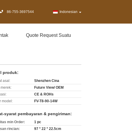
86-755-3697544
Indonesian
ntak
Quote Request Suatu
il produk:
t asal:
Shenzhen Cina
merek:
Future View/ OEM
kasi:
CE & ROHs
 model:
FV-T8-90-14W
at-syarat pembayaran & pengiriman:
itas min Order:
1 pc
an rincian:
97 * 22 * ​​22.5cm