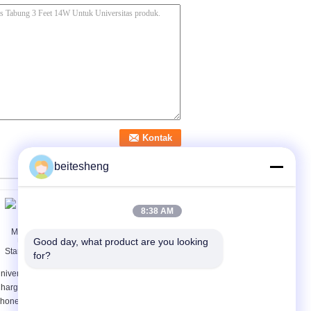
beitesheng
8:38 AM
Good day, what product are you looking 
for?
niversal Wireless
Rechargeable
harger for Mobile
Universal 9V NiMH / Li-
hone , UltraThin Qi
Ion Alkaline Battery