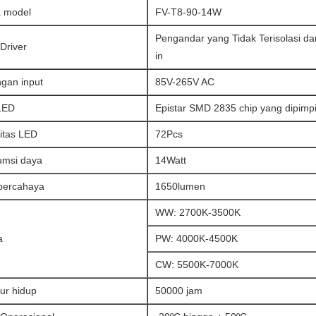
 model
FV-T8-90-14W
Pengandar yang Tidak Terisolasi dan
Driver
in
gan input
85V-265V AC
LED
Epistar SMD 2835 chip yang dipimp
itas LED
72Pcs
msi daya
14Watt
 bercahaya
1650lumen
WW: 2700K-3500K
a
PW: 4000K-4500K
CW: 5500K-7000K
r hidup
50000 jam