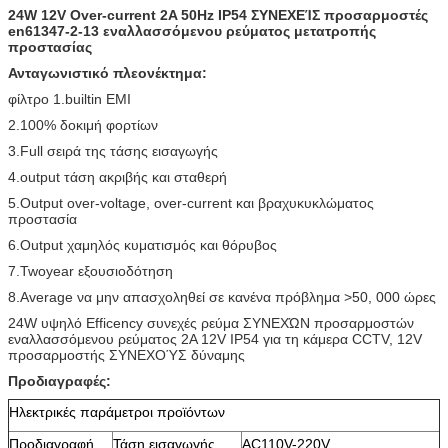
24W 12V Over-current 2A 50Hz IP54 ΣΥΝΕΧΕΊΣ προσαρμοστές
en61347-2-13 εναλλασσόμενου ρεύματος μετατροπής
προστασίας
Ανταγωνιστικό πλεονέκτημα:
φίλτρο 1.builtin EMI
2.100% δοκιμή φορτίων
3.Full σειρά της τάσης εισαγωγής
4.output τάση ακριβής και σταθερή
5.Output over-voltage, over-current και βραχυκυκλώματος
προστασία
6.Output χαμηλός κυματισμός και θόρυβος
7.Twoyear εξουσιοδότηση
8.Average να μην απασχοληθεί σε κανένα πρόβλημα >50, 000 ώρες
24W υψηλό Efficency συνεχές ρεύμα ΣΥΝΕΧΏΝ προσαρμοστών
εναλλασσόμενου ρεύματος 2A 12V IP54 για τη κάμερα CCTV, 12V
προσαρμοστής ΣΥΝΕΧΟΎΣ δύναμης
Προδιαγραφές:
Ηλεκτρικές παράμετροι προϊόντων
Προδιαγραφή
Τάση εισαγωγής
AC110V-220V