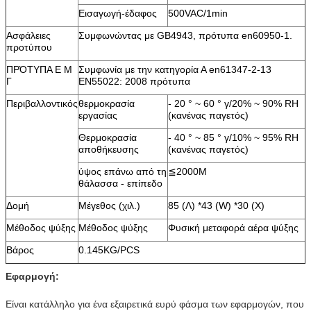
Εισαγωγή-έδαφος
500VAC/1min
Ασφάλειες
Συμφωνώντας με GB4943, πρότυπα en60950-1.
προτύπου
ΠΡΌΤΥΠΑ Ε Μ
Συμφωνία με την κατηγορία Α en61347-2-13
Γ
EN55022: 2008 πρότυπα
Περιβαλλοντικός
θερμοκρασία
- 20 ° ~ 60 ° γ/20% ~ 90% RH
εργασίας
(κανένας παγετός)
Θερμοκρασία
- 40 ° ~ 85 ° γ/10% ~ 95% RH
αποθήκευσης
(κανένας παγετός)
ύψος επάνω από τη
≦2000M
θάλασσα - επίπεδο
Δομή
Μέγεθος (χιλ.)
85 (Λ) *43 (W) *30 (Χ)
Μέθοδος ψύξης
Μέθοδος ψύξης
Φυσική μεταφορά αέρα ψύξης
Βάρος
0.145KG/PCS
Εφαρμογή:
Είναι κατάλληλο για ένα εξαιρετικά ευρύ φάσμα των εφαρμογών, που