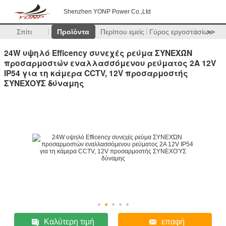
Shenzhen YONP Power Co.,Ltd
Σπίτι
Προϊόντα
Περίπου εμείς
Γύρος εργοστασίων
>>
24W υψηλό Efficency συνεχές ρεύμα ΣΥΝΕΧΏΝ
προσαρμοστών εναλλασσόμενου ρεύματος 2A 12V
IP54 για τη κάμερα CCTV, 12V προσαρμοστής
ΣΥΝΕΧΟΎΣ δύναμης
Καλύτερη τιμή
επαφή