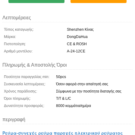
Λεπτομέρειες
Τόπος καταγωγής:
Shenzhen Κίνας
Μάρκα:
DongDaHua
Πιστοποίηση:
CE & ROSH
Αριθμό μοντέλου:
Α-24-12CE
Πληρωμής & Αποστολής Όροι
Ποσότητα παραγγελίας min:
50pcs
Συσκευασία λεπτομέρειες:
Όσον αφορά στην απαίτησή σας
Χρόνος παράδοσης:
Σύμφωνα με την ποσότητα διαταγής σας
Όροι πληρωμής:
T/T & L/C
Δυνατότητα προσφοράς:
8000 κομμάτια/ημέρα
περιγραφή
Ρεύμα-συνεχές ρεύμα παροχές ηλεκτρικού ρεύματος