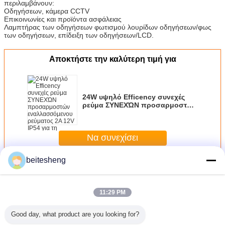
περιλαμβάνουν:
Οδηγήσεων, κάμερα CCTV
Επικοινωνίες και προϊόντα ασφάλειας
Λαμπτήρας των οδηγήσεων φωτισμού λουρίδων οδηγήσεων/φως
των οδηγήσεων, επίδειξη των οδηγήσεων/LCD.
Αποκτήστε την καλύτερη τιμή για
24W υψηλό Efficency συνεχές
ρεύμα ΣΥΝΕΧΏΝ προσαρμοστών
εναλλασσόμενου ρεύματος 2A
12V IP54 για τη κάμερα CCTV,
12V προσαρμοστής ΣΥΝΕΧΟΎΣ
Να συνεχίσει
δύναμης
beitesheng
Περισσότεροι
Ρεύμα-συνεχές ρεύμα παροχές ηλεκτρικού ρεύματος
11:29 PM
Good day, what product are you looking for?