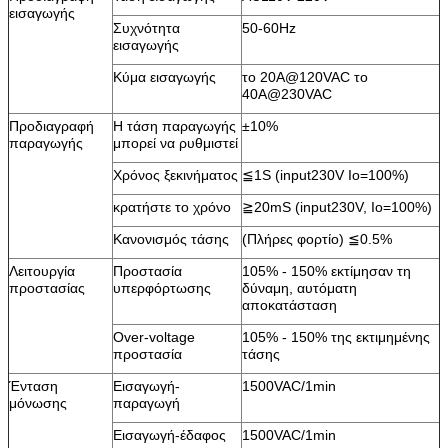
εισαγωγής
Συχνότητα
50-60Hz
εισαγωγής
Κύμα εισαγωγής
το 20A@120VAC το
40A@230VAC
Προδιαγραφή
Η τάση παραγωγής
±10%
παραγωγής
μπορεί να ρυθμιστεί
Χρόνος ξεκινήματος
≦1S (input230V Io=100%)
κρατήστε το χρόνο
≧20mS (input230V, Io=100%)
Κανονισμός τάσης
(Πλήρες φορτίο) ≦0.5%
Λειτουργία
Προστασία
105% - 150% εκτίμησαν τη
προστασίας
υπερφόρτωσης
δύναμη, αυτόματη
αποκατάσταση
Over-voltage
105% - 150% της εκτιμημένης
προστασία
τάσης
Ένταση
Εισαγωγή-
1500VAC/1min
μόνωσης
παραγωγή
Εισαγωγή-έδαφος
1500VAC/1min