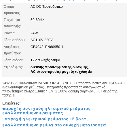
Όνομα
AC DC Τροφοδοτικό
προϊόντος:
Συχνότητα
50-60Hz
εισαγωγής:
Power:
24W
Τάση εισόδου:
AC110V-220V
Ασφάλειες
GB4943, EN60950-1
προτύπου:
Τάση εξόδου:
12V συνεχές ρεύμα
διεθνής προσαρμοστής δύναμης
Υψηλό φως:
,
AC στους προσαρμογείς ισχύος dc
24W 12V Over-current 2A 50Hz IP54 ΣΥΝΕΧΕΊΣ προσαρμοστές en61347-2-13
εναλλασσόμενου ρεύματος μετατροπής προστασίας Ανταγωνιστικό
πλεονέκτημα: φίλτρο 1.builtin EMI 2.100% δοκιμή φορτίων 3.Full σειρά της
τάσης ει...
Ετικέττες:
παροχές συνεχούς ηλεκτρικού ρεύματος
εναλλασσόμενου ρεύματος
παροχή ηλεκτρικού ρεύματος 12 βολτ
,
,
εναλλασσόμενο ρεύμα στο συνεχή μετατροπέα