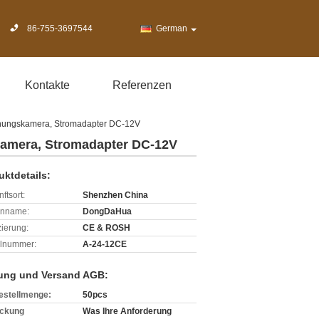
86-755-3697544
German
Kontakte
Referenzen
chungskamera, Stromadapter DC-12V
kamera, Stromadapter DC-12V
uktdetails:
ftsort:
Shenzhen China
enname:
DongDaHua
izierung:
CE & ROSH
lnummer:
A-24-12CE
ung und Versand AGB:
estellmenge:
50pcs
ckung
Was Ihre Anforderung