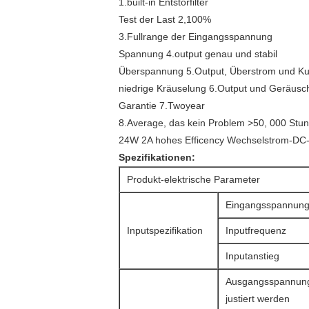
1.built-in Entstörfilter
Test der Last 2,100%
3.Fullrange der Eingangsspannung
Spannung 4.output genau und stabil
Überspannung 5.Output, Überstrom und Ku
niedrige Kräuselung 6.Output und Geräusc
Garantie 7.Twoyear
8.Average, das kein Problem >50, 000 Stun
24W 2A hohes Efficency Wechselstrom-DC
Spezifikationen:
Produkt-elektrische Parameter
Eingangsspannun
Inputspezifikation
Inputfrequenz
Inputanstieg
Ausgangsspannun
justiert werden