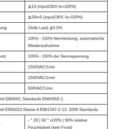
≦1S (input230V Io=100%)
≧20mS (input230V, Io=100%)
rung
(Volle Last) ≦0.5%
105% - 150% Nennleistung, automatische
Wiederaufnahme
utz
105% - 150% der Nennspannung
1500VAC/1min
1500VAC/1min
500VAC/1min
mit GB4943, Standards EN60950-1.
it EN55022 Klasse A EN61347-2-13: 2008 Standards
- ° 20 | 60 ° c/20% | 90% relative
r
Feuchtigkeit (kein Frost)