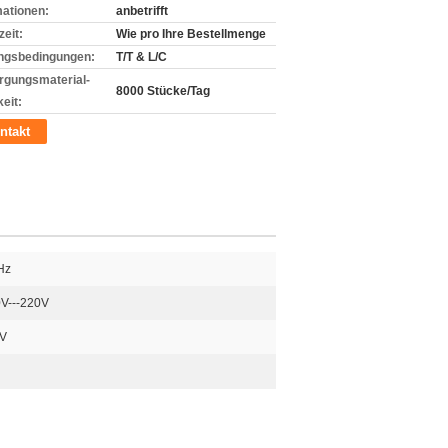
mationen:
anbetrifft
zeit:
Wie pro Ihre Bestellmenge
ngsbedingungen:
T/T & L/C
rgungsmaterial-
8000 Stücke/Tag
eit:
ntakt
Hz
V---220V
V