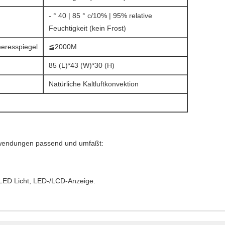
- ° 40 | 85 ° c/10% | 95% relative
Feuchtigkeit (kein Frost)
eresspiegel
≦2000M
85 (L)*43 (W)*30 (H)
Natürliche Kaltluftkonvektion
 Anwendungen passend und umfaßt:
LED Licht, LED-/LCD-Anzeige.