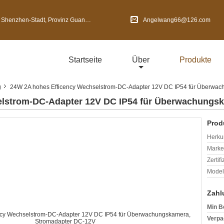
en-Stadt, Provinz Guangdong, China
Angelwang66@126.com
Startseite
Über
Produkte
g
24W 2A hohes Efficency Wechselstrom-DC-Adapter 12V DC IP54 für Überwa
elstrom-DC-Adapter 12V DC IP54 für Überwachungs
Prod
Herkun
Mark
Zertif
Model
Zahl
Min B
Verpa