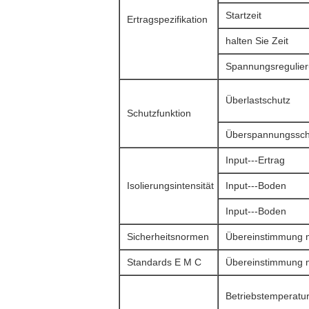
Startzeit
Ertragspezifikation
halten Sie Zeit
Spannungsregulie
Überlastschutz
Schutzfunktion
Überspannungssch
Input---Ertrag
Isolierungsintensität
Input---Boden
Input---Boden
Sicherheitsnormen
Übereinstimmung 
Standards E M C
Übereinstimmung m
Betriebstemperatu