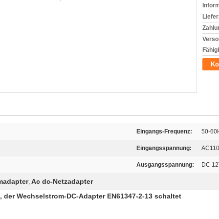
Infor
Liefer
Zahlu
Verso
Fähigk
Ko
Eingangs-Frequenz:
50-60
Eingangsspannung:
AC110
Ausgangsspannung:
DC 12
omadapter
Ac dc-Netzadapter
,
, der Wechselstrom-DC-Adapter EN61347-2-13 schaltet