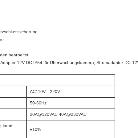
rzschlusssicherung
he
den bearbeitet
-Adapter 12V DC IP54 für Überwachungskamera, Stromadapter DC-12
g
AC110V---220V
50-60Hz
20A@120VAC 40A@230VAC
g kann
±10%