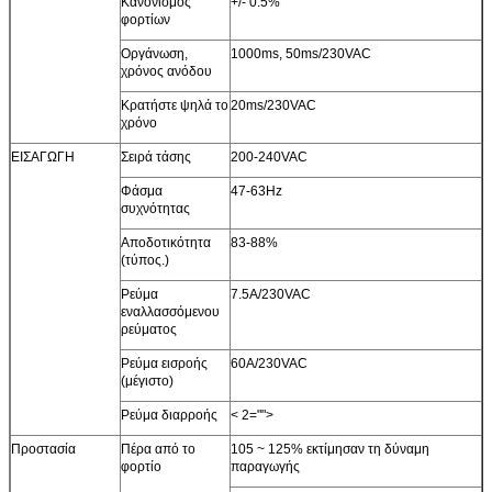
Κανονισμός
+/- 0.5%
φορτίων
Οργάνωση,
1000ms, 50ms/230VAC
χρόνος ανόδου
Κρατήστε ψηλά το
20ms/230VAC
χρόνο
ΕΙΣΑΓΩΓΗ
Σειρά τάσης
200-240VAC
Φάσμα
47-63Hz
συχνότητας
Αποδοτικότητα
83-88%
(τύπος.)
Ρεύμα
7.5A/230VAC
εναλλασσόμενου
ρεύματος
Ρεύμα εισροής
60A/230VAC
(μέγιστο)
Ρεύμα διαρροής
< 2="">
Προστασία
Πέρα από το
105 ~ 125% εκτίμησαν τη δύναμη
φορτίο
παραγωγής