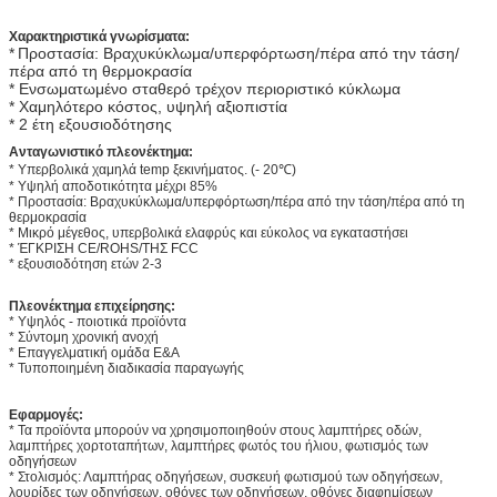
Χαρακτηριστικά γνωρίσματα:
*
Προστασία: Βραχυκύκλωμα/υπερφόρτωση/πέρα από την τάση/
πέρα από τη θερμοκρασία
* Ενσωματωμένο σταθερό τρέχον περιοριστικό κύκλωμα
* Χαμηλότερο κόστος, υψηλή αξιοπιστία
* 2 έτη εξουσιοδότησης
Ανταγωνιστικό πλεονέκτημα:
* Υπερβολικά χαμηλά temp ξεκινήματος. (- 20℃)
* Υψηλή αποδοτικότητα μέχρι 85%
* Προστασία: Βραχυκύκλωμα/υπερφόρτωση/πέρα από την τάση/πέρα από τη
θερμοκρασία
* Μικρό μέγεθος, υπερβολικά ελαφρύς και εύκολος να εγκαταστήσει
* ΈΓΚΡΙΣΗ CE/ROHS/ΤΗΣ FCC
* εξουσιοδότηση ετών 2-3
Πλεονέκτημα επιχείρησης:
* Υψηλός - ποιοτικά προϊόντα
* Σύντομη χρονική ανοχή
* Επαγγελματική ομάδα Ε&Α
* Τυποποιημένη διαδικασία παραγωγής
Εφαρμογές:
* Τα προϊόντα μπορούν να χρησιμοποιηθούν στους λαμπτήρες οδών,
λαμπτήρες χορτοταπήτων, λαμπτήρες φωτός του ήλιου, φωτισμός των
οδηγήσεων
* Στολισμός: Λαμπτήρας οδηγήσεων, συσκευή φωτισμού των οδηγήσεων,
λουρίδες των οδηγήσεων, οθόνες των οδηγήσεων, οθόνες διαφημίσεων