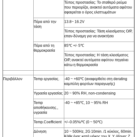
Τύπος προστασίας: Το σταθερό ρεύμα
που περιορίζει, ανακτεί αυτόματα αφότου
αφαιρείται ο όρος ελαττωμάτων
Πέρα από την
13.8~ 16.2V
τάση
Τύπος προστασίας: Τάση κλεισίματος O/P,
επαν-δύναμη για να ανακτήσει
Πέρα από τη
85℃ +/- 5℃
θερμοκρασία
Τύπος προστασίας: Η τάση κλεισίματος
O/P, ανακτεί αυτόματα αφότου πηγαίνει
κάτω η θερμοκρασία
Περιβάλλον
Temp εργασίας.
-40 ~ +60℃ (αναφερθείτε στη derating
καμπύλη φορτίων παραγωγής)
Υγρασία εργασίας
20 ~ 90% RH, non-condensing
Temp
-40 ~ +85℃, 10 ~ 95% RH
αποθήκευσης.,
υγρασία
Temp.Coefficient
+/--0.05%/℃ (0 ~ 50℃)
Δόνηση
10 ~ 500Hz, 2G 10min. /1 κύκλος, 60min.
Κάθε ένας κατά μήκος του Χ, Υ, άξονες Ζ