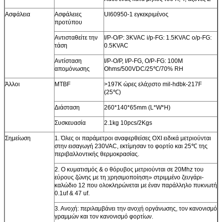
Ασφάλεια
Ασφάλειες
Ul60950-1 εγκεκριμένος
προτύπου
Αντισταθείτε την
I/P-O/P: 3KVAC i/p-FG: 1.5KVAC o/p-FG:
τάση
0.5KVAC
Αντίσταση
I/P-O/P, I/P-FG, O/P-FG: 100M
απομόνωσης
Ohms/500VDC/25℃/70% RH
Άλλοι
MTBF
>197K ώρες ελάχιστο mil-hdbk-217F
(25℃)
Διάσταση
260*140*65mm (L*W*H)
Συσκευασία
2.1kg 10pcs/2Kgs
Σημείωση
1. Όλες οι παράμετροι αναφερθείσες ΟΧΙ ειδικά μετριούνται
στην εισαγωγή 230VAC, εκτίμησαν το φορτίο και 25℃ της
περιβαλλοντικής θερμοκρασίας.
2. Ο κυματισμός & ο θόρυβος μετριούνται σε 20Mhz του
εύρους ζώνης με τη χρησιμοποίηση» στριμμένο ζευγάρι-
καλώδιο 12 που ολοκληρώνεται με έναν παράλληλο πυκνωτή
0.1uf & 47 uf.
3. Ανοχή: περιλαμβάνει την ανοχή οργάνωσης, τον κανονισμό
γραμμών και τον κανονισμό φορτίων.