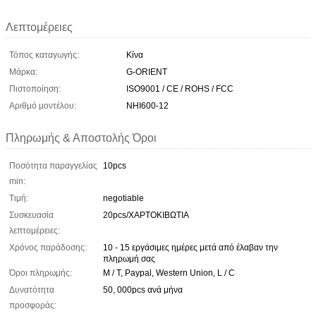
Λεπτομέρειες
Τόπος καταγωγής:
Κίνα
Μάρκα:
G-ORIENT
Πιστοποίηση:
ISO9001 / CE / ROHS / FCC
Αριθμό μοντέλου:
NHI600-12
Πληρωμής & Αποστολής Όροι
Ποσότητα παραγγελίας
10pcs
min:
Τιμή:
negotiable
Συσκευασία
20pcs/ΧΑΡΤΟΚΙΒΩΤΙΑ
λεπτομέρειες:
Χρόνος παράδοσης:
10 - 15 εργάσιμες ημέρες μετά από έλαβαν την
πληρωμή σας
Όροι πληρωμής:
Μ / Τ, Paypal, Western Union, L / C
Δυνατότητα
50, 000pcs ανά μήνα
προσφοράς: