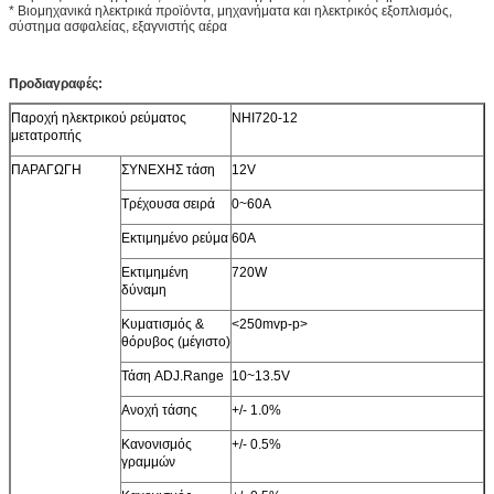
* Βιομηχανικά ηλεκτρικά προϊόντα, μηχανήματα και ηλεκτρικός εξοπλισμός,
σύστημα ασφαλείας, εξαγνιστής αέρα
Προδιαγραφές:
Παροχή ηλεκτρικού ρεύματος
NHI720-12
μετατροπής
ΠΑΡΑΓΩΓΗ
ΣΥΝΕΧΗΣ τάση
12V
Τρέχουσα σειρά
0~60A
Εκτιμημένο ρεύμα
60A
Εκτιμημένη
720W
δύναμη
Κυματισμός &
<250mvp-p>
θόρυβος (μέγιστο)
Τάση ADJ.Range
10~13.5V
Ανοχή τάσης
+/- 1.0%
Κανονισμός
+/- 0.5%
γραμμών