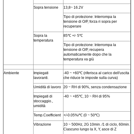
Sopra tensione
13,8~ 16.2V
Tipo di protezione: Interrompa la
tensione di O/P, forza ri sopra per
recuperare
Sopra la
85℃ +/- 5℃
temperatura
Tipo di protezione: Interrompa la
tensione di O/P, recupera
automaticamente dopo che la
temperatura va giù
Ambiente
Impiegati
-40 ~ +60℃ (riferisca al carico dell'uscita
lavoranti.
che riduce le imposte sulla curva)
Umidità di lavoro
20 ~ RH di 90%, senza condensazione
Impiegati di
-40 ~ +85℃, 10 ~ RH di 95%
stoccaggio.,
umidità
Temp.Coefficient
+/-0.05%/℃ (0 ~ 50℃)
Vibrazione
10 ~ 500Hz, 2G 10min. /1 di ciclo, 60min.
Ciascuno lungo la X, Y, asce di Z