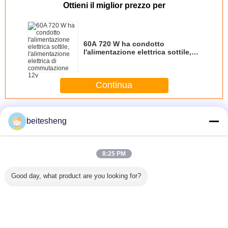
Ottieni il miglior prezzo per
60A 720 W ha condotto
l'alimentazione elettrica sottile,
l'alimentazione elettrica di
commutazione 12v
Continua
Alimentazione elettrica di 12 volt LED
Più
beitesheng
8:25 PM
HS FCC
Short-circuit 12
300mA 3W - 5W
400Watt
High effi
Good day, what product are you looking for?
 variable
Volt LED Power
IP68 Constant
Rainproof 12 Volt
40W 3.3
e power
Supply 201W
Current LED
LED Power
Noise 12 V
68W 4.2V
16.5A IP20
Power Supply
Supply With Long
Power S
40A
EN1122
Waterproof
Life Span
Signle
Enclo
Cambi la lingua
s