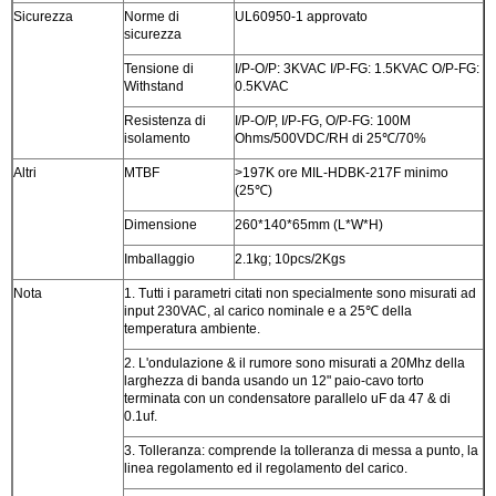
Sicurezza
Norme di
UL60950-1 approvato
sicurezza
Tensione di
I/P-O/P: 3KVAC I/P-FG: 1.5KVAC O/P-FG:
Withstand
0.5KVAC
Resistenza di
I/P-O/P, I/P-FG, O/P-FG: 100M
isolamento
Ohms/500VDC/RH di 25℃/70%
Altri
MTBF
>197K ore MIL-HDBK-217F minimo
(25℃)
Dimensione
260*140*65mm (L*W*H)
Imballaggio
2.1kg; 10pcs/2Kgs
Nota
1. Tutti i parametri citati non specialmente sono misurati ad
input 230VAC, al carico nominale e a 25℃ della
temperatura ambiente.
2. L'ondulazione & il rumore sono misurati a 20Mhz della
larghezza di banda usando un 12" paio-cavo torto
terminata con un condensatore parallelo uF da 47 & di
0.1uf.
3. Tolleranza: comprende la tolleranza di messa a punto, la
linea regolamento ed il regolamento del carico.