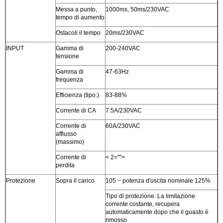
Messa a punto,
1000ms, 50ms/230VAC
tempo di aumento
Ostacoli il tempo
20ms/230VAC
INPUT
Gamma di
200-240VAC
tensione
Gamma di
47-63Hz
frequenza
Efficienza (tipo.)
83-88%
Corrente di CA
7.5A/230VAC
Corrente di
60A/230VAC
afflusso
(massimo)
Corrente di
< 2="">
perdita
Protezione
Sopra il carico
105 ~ potenza d'uscita nominale 125%
Tipo di protezione: La limitazione
corrente costante, recupera
automaticamente dopo che il guasto è
rimosso