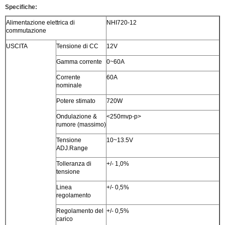
Specifiche:
Alimentazione elettrica di
NHI720-12
commutazione
USCITA
Tensione di CC
12V
Gamma corrente
0~60A
Corrente
60A
nominale
Potere stimato
720W
Ondulazione &
<250mvp-p>
rumore (massimo)
Tensione
10~13.5V
ADJ.Range
Tolleranza di
+/- 1,0%
tensione
Linea
+/- 0,5%
regolamento
Regolamento del
+/- 0,5%
carico