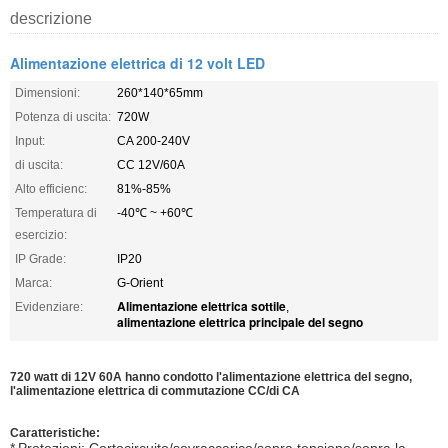
descrizione
Alimentazione elettrica di 12 volt LED
Dimensioni:
260*140*65mm
Potenza di uscita:
720W
Input:
CA 200-240V
di uscita:
CC 12V/60A
Alto efficienc:
81%-85%
Temperatura di
-40℃ ~ +60℃
esercizio:
IP Grade:
IP20
Marca:
G-Orient
Alimentazione elettrica sottile
Evidenziare:
,
alimentazione elettrica principale del segno
720 watt di 12V 60A hanno condotto l'alimentazione elettrica del segno,
l'alimentazione elettrica di commutazione CC/di CA
Caratteristiche:
*
Protezioni: Cortocircuito/sovraccarico/sopra tensione/sopra la