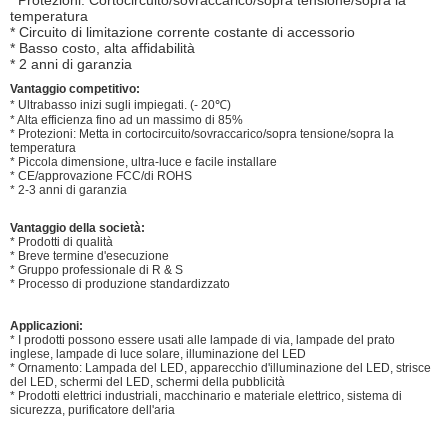
temperatura
* Circuito di limitazione corrente costante di accessorio
* Basso costo, alta affidabilità
* 2 anni di garanzia
Vantaggio competitivo:
* Ultrabasso inizi sugli impiegati. (- 20℃)
* Alta efficienza fino ad un massimo di 85%
* Protezioni: Metta in cortocircuito/sovraccarico/sopra tensione/sopra la
temperatura
* Piccola dimensione, ultra-luce e facile installare
* CE/approvazione FCC/di ROHS
* 2-3 anni di garanzia
Vantaggio della società:
* Prodotti di qualità
* Breve termine d'esecuzione
* Gruppo professionale di R & S
* Processo di produzione standardizzato
Applicazioni:
* I prodotti possono essere usati alle lampade di via, lampade del prato
inglese, lampade di luce solare, illuminazione del LED
* Ornamento: Lampada del LED, apparecchio d'illuminazione del LED, strisce
del LED, schermi del LED, schermi della pubblicità
* Prodotti elettrici industriali, macchinario e materiale elettrico, sistema di
sicurezza, purificatore dell'aria