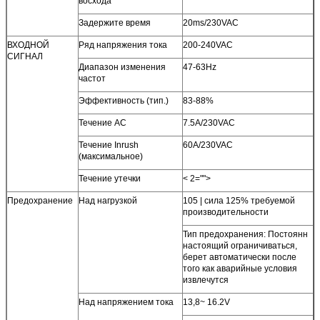
восхода
Задержите время
20ms/230VAC
ВХОДНОЙ
Ряд напряжения тока
200-240VAC
СИГНАЛ
Диапазон изменения
47-63Hz
частот
Эффективность (тип.)
83-88%
Течение AC
7.5A/230VAC
Течение Inrush
60A/230VAC
(максимальное)
Течение утечки
< 2="">
Предохранение
Над нагрузкой
105 | сила 125% требуемой
производительности
Тип предохранения: Постоянн
настоящий ограничиваться,
берет автоматически после
того как аварийные условия
извлечутся
Над напряжением тока
13,8~ 16.2V