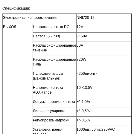
Спецификации:
Электропитание переключения
NHI720-12
ВЫХОД
Напряжение тока DC
12V
Настоящий ряд
0~60A
Расклассифицированное
60A
течение
Расклассифицированная
720W
сила
Пульсация & шум
<250mvp-p>
(максимальные)
Напряжение тока
10~13.5V
ADJ.Range
Допуск напряжения тока
+/- 1,0%
Линия регулировка
+/- 0,5%
Регулировка нагрузки
+/- 0,5%
Установка, время
1000ms, 50ms/230VAC