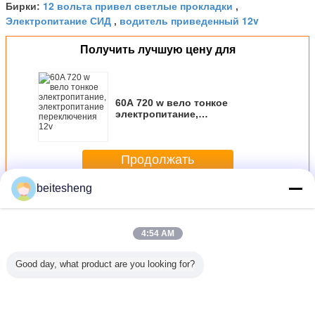
12 вольта привел светлые прокладки
Бирки:
,
Электропитание СИД
водитель приведенный 12v
,
Получить лучшую цену для
60A 720 w вело тонкое
электропитание,
электропитание переключения
12v
Продолжать
beitesheng
Электропитание СИД 12 вольтов
Больше
4:54 AM
Good day, what product are you looking for?
C RoHS
Закоротите
300mA 3W -
Rainproof
Электроп
 к
электропитание
электропитание
электропитание
Signle 
питанию
201W 16.5A IP20
СИД течения 5W
СИД 12 вольтов
вольтов 
.2V/40A
EN1122 СИД 12
IP68 постоянн
400Watt с
эффекти