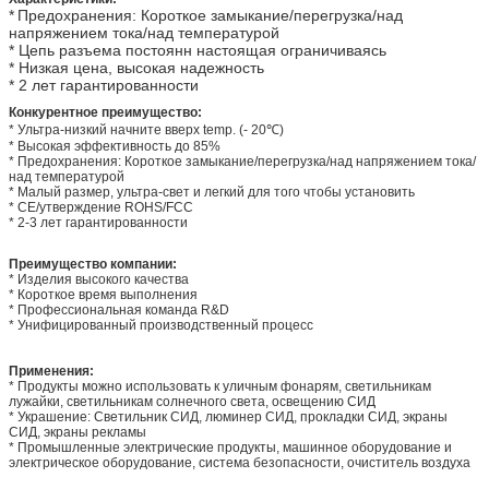
*
Предохранения: Короткое замыкание/перегрузка/над
напряжением тока/над температурой
* Цепь разъема постоянн настоящая ограничиваясь
* Низкая цена, высокая надежность
* 2 лет гарантированности
Конкурентное преимущество:
* Ультра-низкий начните вверх temp. (- 20℃)
* Высокая эффективность до 85%
* Предохранения: Короткое замыкание/перегрузка/над напряжением тока/
над температурой
* Малый размер, ультра-свет и легкий для того чтобы установить
* CE/утверждение ROHS/FCC
* 2-3 лет гарантированности
Преимущество компании:
* Изделия высокого качества
* Короткое время выполнения
* Профессиональная команда R&D
* Унифицированный производственный процесс
Применения:
* Продукты можно использовать к уличным фонарям, светильникам
лужайки, светильникам солнечного света, освещению СИД
* Украшение: Светильник СИД, люминер СИД, прокладки СИД, экраны
СИД, экраны рекламы
* Промышленные электрические продукты, машинное оборудование и
электрическое оборудование, система безопасности, очиститель воздуха