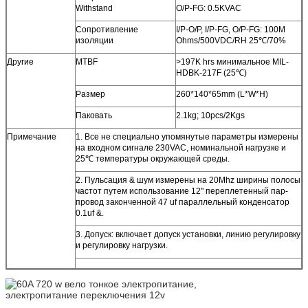
Withstand
O/P-FG: 0.5KVAC
Сопротивление
I/P-O/P, I/P-FG, O/P-FG: 100M
изоляции
Ohms/500VDC/RH 25℃/70%
Другие
MTBF
>197K hrs минимальное MIL-
HDBK-217F (25℃)
Размер
260*140*65mm (L*W*H)
Паковать
2.1kg; 10pcs/2Kgs
Примечание
1. Все не специально упомянутые параметры измерены
на входном сигнале 230VAC, номинальной нагрузке и
25℃ температуры окружающей среды.
2. Пульсация & шум измерены на 20Mhz ширины полосы
частот путем использование 12" переплетенный пар-
провод законченной 47 uf параллельный конденсатор
0.1uf &.
3. Допуск: включает допуск установки, линию регулировку
и регулировку нагрузки.