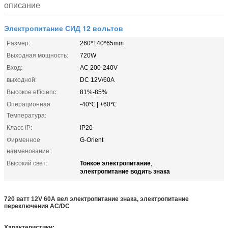
описание
Электропитание СИД 12 вольтов
Размер:
260*140*65mm
Выходная мощность:
720W
Вход:
AC 200-240V
выходной:
DC 12V/60A
Высокое efficienc:
81%-85%
Операционная
-40℃ | +60℃
Температура:
Класс IP:
IP20
Фирменное
G-Orient
наименование:
Тонкое электропитание
Высокий свет:
,
электропитание водить знака
720 ватт 12V 60A вел электропитание знака, электропитание
переключения AC/DC
Характеристики: