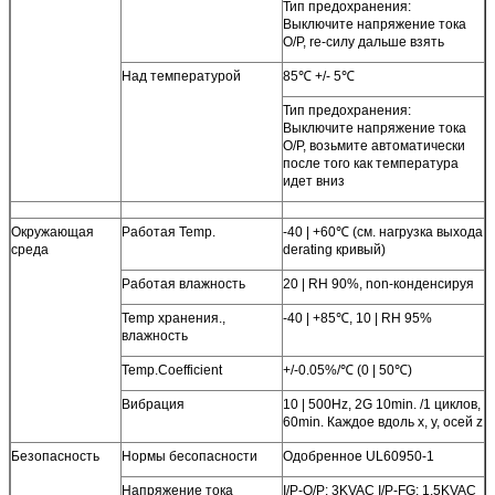
Тип предохранения:
Выключите напряжение тока
O/P, re-силу дальше взять
Над температурой
85℃ +/- 5℃
Тип предохранения:
Выключите напряжение тока
O/P, возьмите автоматически
после того как температура
идет вниз
Окружающая
Работая Temp.
-40 | +60℃ (см. нагрузка выхода
среда
derating кривый)
Работая влажность
20 | RH 90%, non-конденсируя
Temp хранения.,
-40 | +85℃, 10 | RH 95%
влажность
Temp.Coefficient
+/-0.05%/℃ (0 | 50℃)
Вибрация
10 | 500Hz, 2G 10min. /1 циклов,
60min. Каждое вдоль x, y, осей z
Безопасность
Нормы бесопасности
Одобренное UL60950-1
Напряжение тока
I/P-O/P: 3KVAC I/P-FG: 1.5KVAC