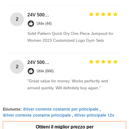
24V 500W High power led light strip ac adapter PFC Constant Voltage LED Driver
2
Utile (44)
Solid Pattern Quick Dry One Piece Jumpsuit for
Women 2023 Customized Logo Gym Sets
24V 500W High power led light strip ac adapter PFC Constant Voltage LED Driver
2
Utile (666)
"Great value for money. Works perfectly and
arrived quickly. Will definitely buy again."
driver corrente costante per principale
Etichette:
,
driver corrente costante principale
driver principale 12v
,
Ottieni il miglior prezzo per