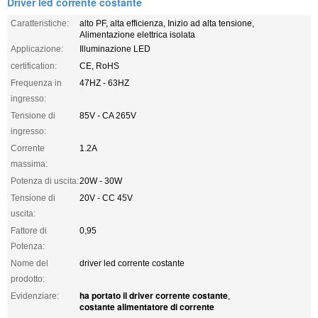
Driver led corrente costante
Caratteristiche:
alto PF, alta efficienza, Inizio ad alta tensione,
Alimentazione elettrica isolata
Applicazione:
Illuminazione LED
certification:
CE, RoHS
Frequenza in
47HZ - 63HZ
ingresso:
Tensione di
85V - CA 265V
ingresso:
Corrente
1.2A
massima:
Potenza di uscita:
20W - 30W
Tensione di
20V - CC 45V
uscita:
Fattore di
0,95
Potenza:
Nome del
driver led corrente costante
prodotto:
ha portato il driver corrente costante
Evidenziare:
,
costante alimentatore di corrente