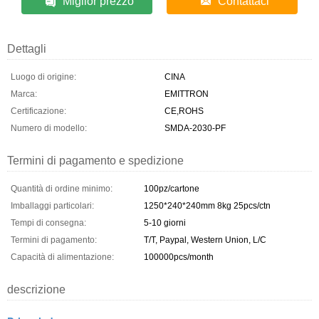
Miglior prezzo
Contattaci
Dettagli
Luogo di origine:
CINA
Marca:
EMITTRON
Certificazione:
CE,ROHS
Numero di modello:
SMDA-2030-PF
Termini di pagamento e spedizione
Quantità di ordine minimo:
100pz/cartone
Imballaggi particolari:
1250*240*240mm 8kg 25pcs/ctn
Tempi di consegna:
5-10 giorni
Termini di pagamento:
T/T, Paypal, Western Union, L/C
Capacità di alimentazione:
100000pcs/month
descrizione