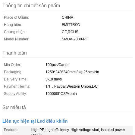
Thông tin chi tiết sản phẩm
Place of Origin:
CHINA
Hàng hiệu:
EMITTRON
Chứng nhận:
CE,ROHS
Model Number:
SMDA-2030-PF
Thanh toán
Min Order:
100pcs/Carton
Packaging:
1250*240*240mm 8kg 25pcs/ctn
Delivery Time:
5-10 days
Payment Terms:
T/T，Paypal,Western Union,L/C
Supply Ability:
100000PCS/Month
Sự miêu tả
Liên tục hiện tại Led điều khiển
Features:
high PF, high efficiency, High voltage start, Isolated power
supply