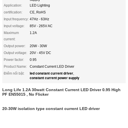
Application:
LED Lighting
certification:
CE, RoHS
Input frequency:
47Hz - 63Hz
Input voltage:
85V - 265V AC
Maximum
1.2A
current:
Output power:
20W - 30W
Output voltage:
20V - 45V DC
Power factor:
0.95
Product Name:
Constant Current LED Driver
led constant current driver
Điểm nổi bật:
,
constant current power supply
Long Life 1.2A 30watt Constant Current LED Driver 0.95 High
PF EN55015 , No Flicker
20-30W isolation type constant current LED driver