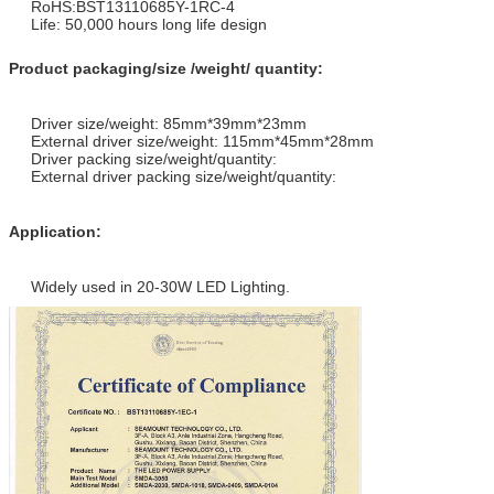
RoHS:BST13110685Y-1RC-4
Life: 50,000 hours long life design
Product packaging/size /weight/ quantity:
Driver size/weight: 85mm*39mm*23mm
External driver size/weight: 115mm*45mm*28mm
Driver packing size/weight/quantity:
External driver packing size/weight/quantity:
Application:
Widely used in 20-30W LED Lighting.