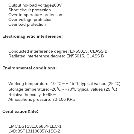
Output no-load voltage≤60V
Short circuit protection
Over temperature protection
Over voltage protection
Overload protection
Electromagnetic interference:
Conducted interference degree: EN55015, CLASS B
Radiated interference degree: EN55015, CLASS B
Environmental conditions:
Working temperature: 10 ℃ ~ + 45 ℃ typical values (25 ℃)
Storage temperature: -20℃～+70℃ typical values (25 ℃)
Relative humidity: 5~95%
Atmospheric pressure: 70-106 KPa
Certification&life:
EMC:BST13110685Y-1EC-1
LVD:BST13110685Y-1SC-2