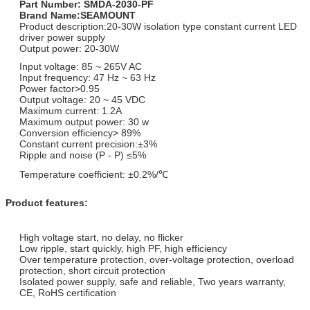
Part Number: SMDA-2030-PF
Brand Name:SEAMOUNT
Product description:20-30W isolation type constant current LED
driver power supply
Output power: 20-30W
Input voltage: 85 ~ 265V AC
Input frequency: 47 Hz ~ 63 Hz
Power factor>0.95
Output voltage: 20 ~ 45 VDC
Maximum current: 1.2A
Maximum output power: 30 w
Conversion efficiency> 89%
Constant current precision:±3%
Ripple and noise (P - P) ≤5%
Temperature coefficient: ±0.2%/℃
Product features:
High voltage start, no delay, no flicker
Low ripple, start quickly, high PF, high efficiency
Over temperature protection, over-voltage protection, overload
protection, short circuit protection
Isolated power supply, safe and reliable, Two years warranty,
CE, RoHS certification