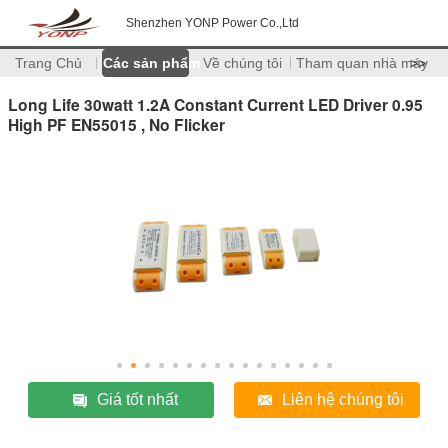
Shenzhen YONP Power Co.,Ltd
Trang Chủ
Các sản phẩm
Về chúng tôi
Tham quan nhà máy
>>
Long Life 30watt 1.2A Constant Current LED Driver 0.95
High PF EN55015 , No Flicker
Giá tốt nhất
Liên hệ chúng tôi