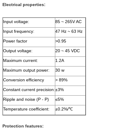
Electrical properties:
Input voltage:
85 ~ 265V AC
Input frequency:
47 Hz ~ 63 Hz
Power factor
>0.95
Output voltage:
20 ~ 45 VDC
Maximum current:
1.2A
Maximum output power:
30 w
Conversion efficiency
> 89%
Constant current precision:
±3%
Ripple and noise (P - P)
≤5%
Temperature coefficient:
±0.2%/℃
Protection features: