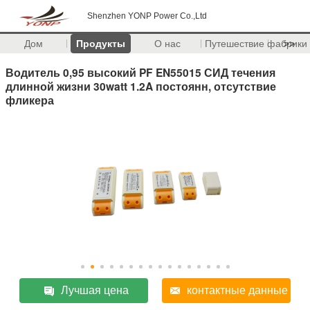
Shenzhen YONP Power Co.,Ltd
Дом
Продукты
О нас
Путешествие фабрики
>>
Водитель 0,95 высокий PF EN55015 СИД течения
длинной жизни 30watt 1.2A постоянн, отсутствие
фликера
Лучшая цена
контактные данные