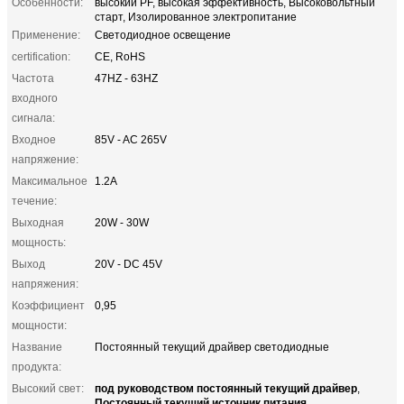
Особенности:
высокий PF, высокая эффективность, Высоковольтный
старт, Изолированное электропитание
Применение:
Светодиодное освещение
certification:
CE, RoHS
Частота
47HZ - 63HZ
входного
сигнала:
Входное
85V - AC 265V
напряжение:
Максимальное
1.2A
течение:
Выходная
20W - 30W
мощность:
Выход
20V - DC 45V
напряжения:
Коэффициент
0,95
мощности:
Название
Постоянный текущий драйвер светодиодные
продукта:
под руководством постоянный текущий драйвер
Высокий свет:
,
Постоянный текущий источник питания