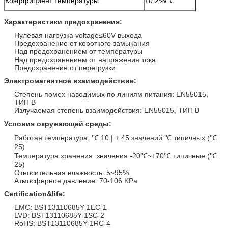
Коэффициент температуры:
±0.2%/℃
Характеристики предохранения:
Нулевая нагрузка voltage≤60V выхода
Предохранение от короткого замыкания
Над предохранением от температуры
Над предохранением от напряжения тока
Предохранение от перегрузки
Электромагнитное взаимодействие:
Степень помех наводимых по линиям питания: EN55015,
ТИП B
Излучаемая степень взаимодействия: EN55015, ТИП B
Условия окружающей среды:
Работая температура: ℃ 10 | + 45 значений ℃ типичных (℃
25)
Температура хранения: значения -20℃~+70℃ типичные (℃
25)
Относительная влажность: 5~95%
Атмосферное давление: 70-106 KPa
Certification&life:
EMC: BST13110685Y-1EC-1
LVD: BST13110685Y-1SC-2
RoHS: BST13110685Y-1RC-4