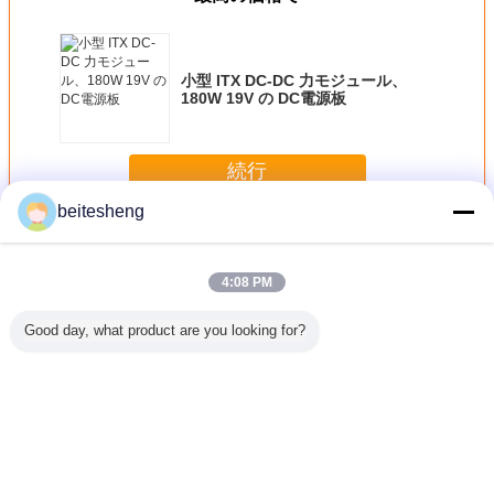
小型 ITX DC-DC 力モジュール、
180W 19V の DC電源板
続行
beitesheng
AC-DC の電源
多く
4:08 PM
Good day, what product are you looking for?
 4 からの正
2FF 正常な可動装
ABS プラスチック
iPhone 4、小型
iPhone 
M カードへ
置のためのプラス
Nano SIM および
4FF からの 3FF へ
マイクロ S
チック マ
チック マイクロ
マイクロ SIM カー
のプラスチック マ
ド アダ
IM カード
SIM カード アダプ
ド アダプター、1
イクロ SIM カード
プター
ターへの 3FF
個の SIM のアダプ
アダプター
ターに付き 3 個
言語を変えて下さい
Japanese