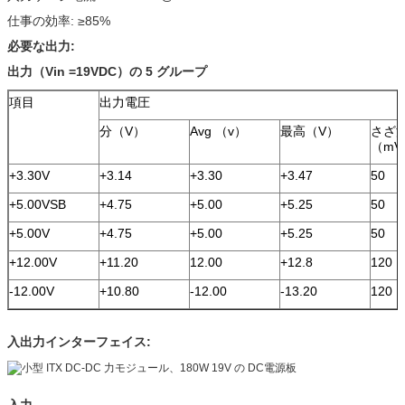
仕事の効率: ≥85%
必要な出力:
出力（Vin =19VDC）の 5 グループ
項目
出力電圧
分（V）
Avg （v）
最高（V）
さざ
（mV
+3.30V
+3.14
+3.30
+3.47
50
+5.00VSB
+4.75
+5.00
+5.25
50
+5.00V
+4.75
+5.00
+5.25
50
+12.00V
+11.20
12.00
+12.8
120
-12.00V
+10.80
-12.00
-13.20
120
入出力インターフェイス: