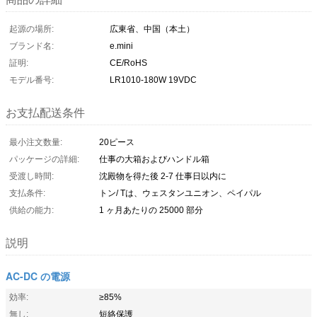
起源の場所:
広東省、中国（本土）
ブランド名:
e.mini
証明:
CE/RoHS
モデル番号:
LR1010-180W 19VDC
お支払配送条件
最小注文数量:
20ピース
パッケージの詳細:
仕事の大箱およびハンドル箱
受渡し時間:
沈殿物を得た後 2-7 仕事日以内に
支払条件:
トン/ Tは、ウェスタンユニオン、ペイパル
供給の能力:
1 ヶ月あたりの 25000 部分
説明
AC-DC の電源
効率:
≥85%
無し:
短絡保護