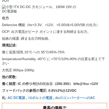
入力
出力
Defencive 機能（for+3.3V、+12V、+5.00V&+5.00VSB の出力）
OCP: 出力電流がピーク ポイントに達する時締まる出力。
短絡の保護: 締まる出力時短絡。
環境記述:
働く温度/湿気 15°C への 35°C/45%-75%
temperature//humidity -40°C に +70°C/10%-90% の位置を変えて下
さい
大気圧 86Kpa-106Kp
他の変数:
働く頻度: IC の作り付けの
発振器
（250-350） kHz@Vcc =12V
フィードバックの参照の電圧: 0.8V±2%@12VDC
AC DC電源
12ボルトの電源
dcのコンバーターへのAC
札:
,
,
最高の価格で