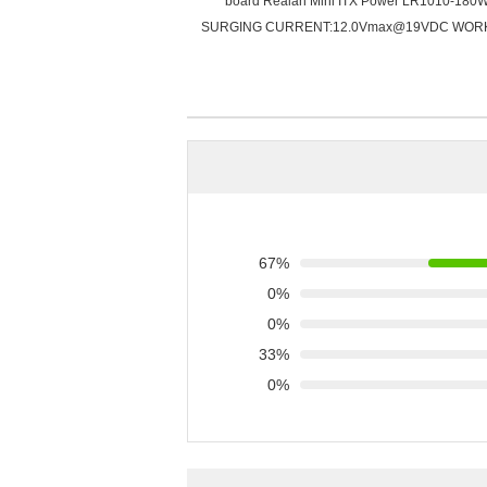
board Realan Mini ITX Power LR1010-
SURGING CURRENT:12.0Vmax@19VDC WORK EFF
67%
0%
0%
33%
0%