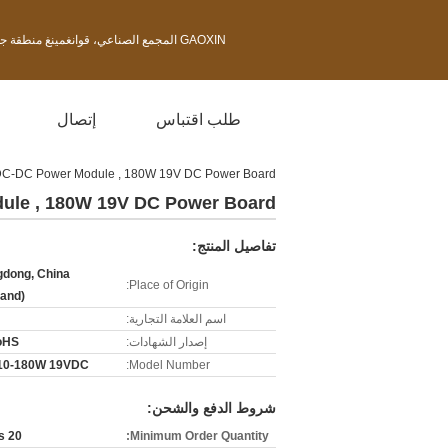
GAOXIN المجمع الصناعي، قوانغمينغ منطقة جديدة، مدينة شنتشن بمقاطعة قوانغدونغ، والصين
طلب اقتباس
إتصال
 DC-DC Power Module , 180W 19V DC Power Board
ule , 180W 19V DC Power Board
تفاصيل المنتج:
dong, China
Place of Origin:
land)
اسم العلامة التجارية:
إصدار الشهادات:
oHS
10-180W 19VDC
Model Number:
شروط الدفع والشحن:
20 Pieces
Minimum Order Quantity: