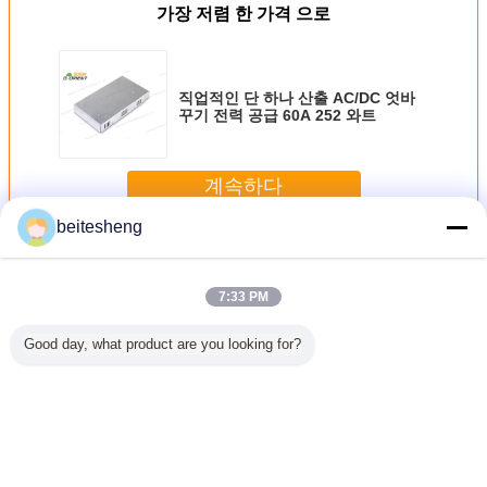
가장 저렴 한 가격 으로
직업적인 단 하나 산출 AC/DC 엇바
꾸기 전력 공급 60A 252 와트
계속하다
beitesheng
AC DC 스위칭 전원 공급 장치
더 많은 것
7:33 PM
Good day, what product are you looking for?
F SIM 접
4FF - Polybag에
IPhone 4 IPhone
IPhone를 위한 1대
3 1대의
기
있는 Sim 마이크로
5를 위한 플라스틱
의 결합 마이크로
SIM 접합
접합기 500pcs에
아BS 3FF 마이크
컴퓨터 SIM 접합기
여
Nano 3FF SIM 접
로 SIM 접합기
에 대하여 Nano 플
합기
라스틱 2 5 1.2 x
0.9cm
언어를 바꾸십시오
Korean