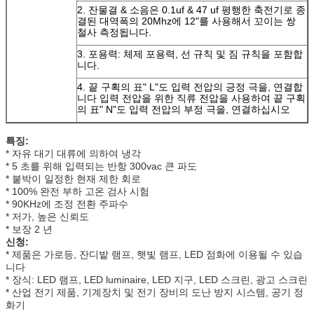
2.
잔물결 & 소음은 0.1uf & 47 uf 평행한 축전기로 종
결된 대역폭의 20Mhz에 12"를 사용해서 꼬이는 쌍
철사 측정됩니다.
3.
포용력: 체제 포용력, 선 규칙 및 짐 규칙을 포함합
니다.
4.
끝 구획의 표" L"도 입력 전압의 긍정 극을, 연결합
니다 입력 전압을 위한 직류 전압을 사용하여 끝 구획
의 표" N"도 입력 전압의 부정 극을, 연결하십시오
특징:
* 자유 대기 대류에 의하여 냉각
* 5 초를 위해 입력되는 반항 300vac 큰 파도
* 붙박이 일정한 현재 제한 회로
* 100% 완전 부하 고온 검사 시험
* 90KHz에 조정 전환 주파수
* 저가, 높은 신뢰도
* 보장 2 년
신청:
* 제품은 가로등, 잔디밭 램프, 햇빛 램프, LED 점화에 이용될 수 있습
니다
* 장식: LED 램프, LED luminaire, LED 지구, LED 스크린, 광고 스크린
* 산업 전기 제품, 기계장치 및 전기 장비의 도난 방지 시스템, 공기 정
화기