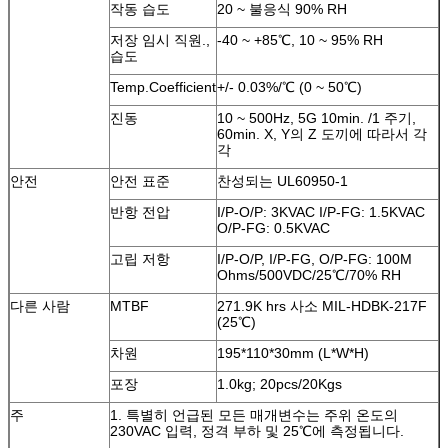
작동 습도
20 ~ 불응식 90% RH
저장 임시 직원.,
-40 ~ +85℃, 10 ~ 95% RH
습도
Temp.Coefficient
+/- 0.03%/℃ (0 ~ 50℃)
진동
10 ~ 500Hz, 5G 10min. /1 주기,
60min. X, Y의 Z 도끼에 따라서 각
각
안전
안전 표준
찬성되는 UL60950-1
반항 전압
I/P-O/P: 3KVAC I/P-FG: 1.5KVAC
O/P-FG: 0.5KVAC
고립 저항
I/P-O/P, I/P-FG, O/P-FG: 100M
Ohms/500VDC/25℃/70% RH
다른 사람
MTBF
271.9K hrs 사소 MIL-HDBK-217F
(25℃)
차원
195*110*30mm (L*W*H)
포장
1.0kg; 20pcs/20Kgs
주
1.
특별히 언급된 모든 매개변수는 주위 온도의
230VAC 입력, 정격 부하 및 25℃에 측정됩니다.