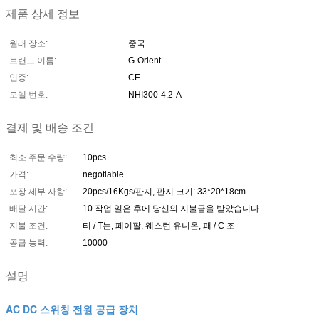
제품 상세 정보
원래 장소:
중국
브랜드 이름:
G-Orient
인증:
CE
모델 번호:
NHI300-4.2-A
결제 및 배송 조건
최소 주문 수량:
10pcs
가격:
negotiable
포장 세부 사항:
20pcs/16Kgs/판지, 판지 크기: 33*20*18cm
배달 시간:
10 작업 일은 후에 당신의 지불금을 받았습니다
지불 조건:
티 / T는, 페이팔, 웨스턴 유니온, 패 / C 조
공급 능력:
10000
설명
AC DC 스위칭 전원 공급 장치