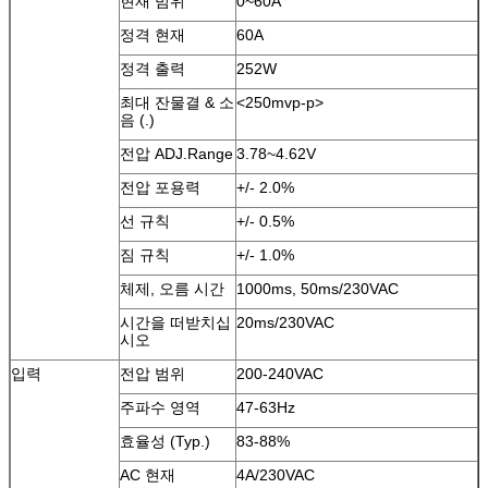
현재 범위
0~60A
정격 현재
60A
정격 출력
252W
최대 잔물결 & 소
<250mvp-p>
음 (.)
전압 ADJ.Range
3.78~4.62V
전압 포용력
+/- 2.0%
선 규칙
+/- 0.5%
짐 규칙
+/- 1.0%
체제, 오름 시간
1000ms, 50ms/230VAC
시간을 떠받치십
20ms/230VAC
시오
입력
전압 범위
200-240VAC
주파수 영역
47-63Hz
효율성 (Typ.)
83-88%
AC 현재
4A/230VAC