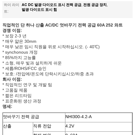
AC DC 발광 다이오드 표시 전력 공급
전원 공급 장치
하이 라이
,
,
발광 다이오드 표시 힘
트:
직업적인 단 하나 산출 AC/DC 엇바꾸기 전력 공급 60A 252 와트
경쟁 이점:
* 보장 2-3 년
* 매우 얇은 30mm
* 매우 낮은 임시 직원을 위로 시작하십시오. (- 40℃)
* synchonous 개정
* 85%까지 고능률
* 소형, 매우 빛과 설치하게 쉬운
* 세륨/ROHS/FCC 승인
* 보호: /전압에/온도에 단락시키십시오/하중 초과
회사 이점:
* 직업적인 연구 및 개발 팀
* 고품질 제품
* 짧은 리드타임
* 표준화된 생산 과정
명세:
엇바꾸기 전력 공급
NHI300-4.2-A
산출
직류 전압
4.2V