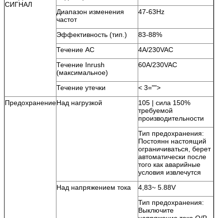
СИГНАЛ
Диапазон изменения
47-63Hz
частот
Эффективность (тип.)
83-88%
Течение AC
4A/230VAC
Течение Inrush
60A/230VAC
(максимальное)
Течение утечки
< 3="">
Предохранение
Над нагрузкой
105 | сила 150%
требуемой
производительности
Тип предохранения:
Постоянн настоящий
ограничиваться, берет
автоматически после
того как аварийные
условия извлечутся
Над напряжением тока
4,83~ 5.88V
Тип предохранения:
Выключите
напряжение тока O/P,