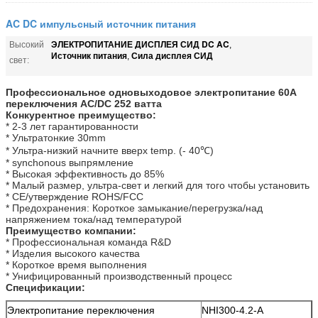
AC DC импульсный источник питания
ЭЛЕКТРОПИТАНИЕ ДИСПЛЕЯ СИД DC AC
Высокий
,
Источник питания
Сила дисплея СИД
,
свет:
Профессиональное одновыходовое электропитание 60A
переключения AC/DC 252 ватта
Конкурентное преимущество:
* 2-3 лет гарантированности
* Ультратонкие 30mm
* Ультра-низкий начните вверх temp. (- 40℃)
* synchonous выпрямление
* Высокая эффективность до 85%
* Малый размер, ультра-свет и легкий для того чтобы установить
* CE/утверждение ROHS/FCC
* Предохранения: Короткое замыкание/перегрузка/над
напряжением тока/над температурой
Преимущество компании:
* Профессиональная команда R&D
* Изделия высокого качества
* Короткое время выполнения
* Унифицированный производственный процесс
Спецификации:
Электропитание переключения
NHI300-4.2-A