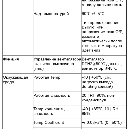
re-силу дальше взять
Над температурой
90℃ +/- 5℃
Тип предохранения:
Выключите
напряжение тока O/P,
возьмите
автоматически после
того как температура
идет вниз
Функция
Управление вентилятора
Вентилятор
включено-выключено
RTH2≧50℃ дальше,
(тип.)
вентилятор ≦45℃
Окружающая
Работая Temp.
-40 | +60℃ (см.
среда
нагрузка выхода
derating кривый)
Работая влажность
20 | RH 90%, non-
конденсируя
Temp хранения.,
-40 | +85℃, 10 | RH
влажность
95%
Temp.Coefficient
+/-0.03%/℃ (0 | 50℃)