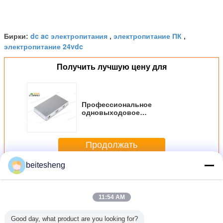
dc ac электропитания
электропитание ПК
Бирки:
,
,
электропитание 24vdc
Получить лучшую цену для
Профессиональное
одновыходовое
электропитание 60A
переключения AC/DC 252 ватта
Продолжать
beitesheng
AC DC импульсный источник питания
Больше
11:54 AM
Good day, what product are you looking for?