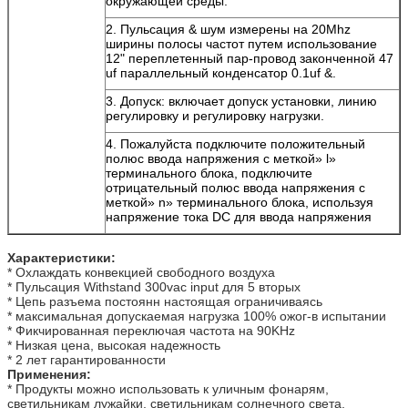
окружающей среды.
2.
Пульсация & шум измерены на 20Mhz
ширины полосы частот путем использование
12" переплетенный пар-провод законченной 47
uf параллельный конденсатор 0.1uf &.
3.
Допуск: включает допуск установки, линию
регулировку и регулировку нагрузки.
4.
Пожалуйста подключите положительный
полюс ввода напряжения с меткой» l»
терминального блока, подключите
отрицательный полюс ввода напряжения с
меткой» n» терминального блока, используя
напряжение тока DC для ввода напряжения
Характеристики:
* Охлаждать конвекцией свободного воздуха
* Пульсация Withstand 300vac input для 5 вторых
* Цепь разъема постоянн настоящая ограничиваясь
* максимальная допускаемая нагрузка 100% ожог-в испытании
* Фикчированная переключая частота на 90KHz
* Низкая цена, высокая надежность
* 2 лет гарантированности
Применения:
* Продукты можно использовать к уличным фонарям,
светильникам лужайки, светильникам солнечного света,