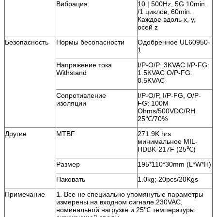
Вибрация
10 | 500Hz, 5G 10min.
/1 циклов, 60min.
Каждое вдоль x, y,
осей z
Безопасность
Нормы бесопасности
Одобренное UL60950-
1
Напряжение тока
I/P-O/P: 3KVAC I/P-FG:
Withstand
1.5KVAC O/P-FG:
0.5KVAC
Сопротивление
I/P-O/P, I/P-FG, O/P-
изоляции
FG: 100M
Ohms/500VDC/RH
25℃/70%
Другие
MTBF
271.9K hrs
минимальное MIL-
HDBK-217F (25℃)
Размер
195*110*30mm (L*W*H)
Паковать
1.0kg; 20pcs/20Kgs
Примечание
1.
Все не специально упомянутые параметры
измерены на входном сигнале 230VAC,
номинальной нагрузке и 25℃ температуры