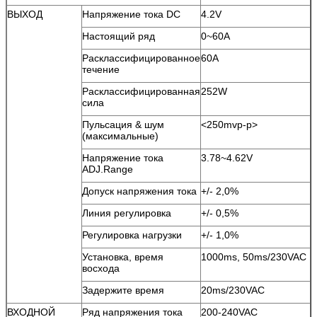
ВЫХОД
Напряжение тока DC
4.2V
Настоящий ряд
0~60A
Расклассифицированное
60A
течение
Расклассифицированная
252W
сила
Пульсация & шум
<250mvp-p>
(максимальные)
Напряжение тока
3.78~4.62V
ADJ.Range
Допуск напряжения тока
+/- 2,0%
Линия регулировка
+/- 0,5%
Регулировка нагрузки
+/- 1,0%
Установка, время
1000ms, 50ms/230VAC
восхода
Задержите время
20ms/230VAC
ВХОДНОЙ
Ряд напряжения тока
200-240VAC