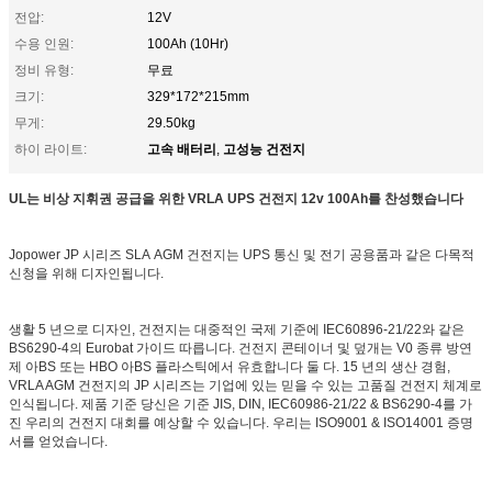
전압:
12V
수용 인원:
100Ah (10Hr)
정비 유형:
무료
크기:
329*172*215mm
무게:
29.50kg
고속 배터리
고성능 건전지
하이 라이트:
,
UL는 비상 지휘권 공급을 위한 VRLA UPS 건전지 12v 100Ah를 찬성했습니다
Jopower JP 시리즈 SLA AGM 건전지는 UPS 통신 및 전기 공용품과 같은 다목적
신청을 위해 디자인됩니다.
생활 5 년으로 디자인, 건전지는 대중적인 국제 기준에 IEC60896-21/22와 같은
BS6290-4의 Eurobat 가이드 따릅니다. 건전지 콘테이너 및 덮개는 V0 종류 방연
제 아BS 또는 HBO 아BS 플라스틱에서 유효합니다 둘 다. 15 년의 생산 경험,
VRLA AGM 건전지의 JP 시리즈는 기업에 있는 믿을 수 있는 고품질 건전지 체계로
인식됩니다. 제품 기준 당신은 기준 JIS, DIN, IEC60986-21/22 & BS6290-4를 가
진 우리의 건전지 대회를 예상할 수 있습니다. 우리는 ISO9001 & ISO14001 증명
서를 얻었습니다.