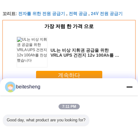
13.6-13.8v
14.4-14.8v 최대 현재: 25A
전자를 위한 전원 공급기
전력 공급
24V 전원 공급기
꼬리표:
,
,
가장 저렴 한 가격 으로
UL는 비상 지휘권 공급을 위한
VRLA UPS 건전지 12v 100Ah를 찬
성했습니다
계속하다
beitesheng
산업 전원 공급 장치
더 많은 것
7:11 PM
Good day, what product are you looking for?
겹 SIM
IPhone 세겹 SIM
Polybag에 있는
Apple IPhone를
정상적인 세
접합기
접합기를 위해, 1에
250pcs를 가진 1
위한 Nano와 마이
접합
서 다기능 편리한 3
대의 3배 SIM 접합
크로 플라스틱 세