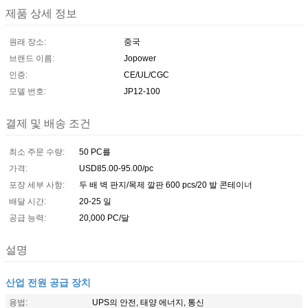
제품 상세 정보
원래 장소:
중국
브랜드 이름:
Jopower
인증:
CE/UL/CGC
모델 번호:
JP12-100
결제 및 배송 조건
최소 주문 수량:
50 PC를
가격:
USD85.00-95.00/pc
포장 세부 사항:
두 배 벽 판지/목제 깔판 600 pcs/20 발 콘테이너
배달 시간:
20-25 일
공급 능력:
20,000 PC/달
설명
산업 전원 공급 장치
용법:
UPS의 안전, 태양 에너지, 통신