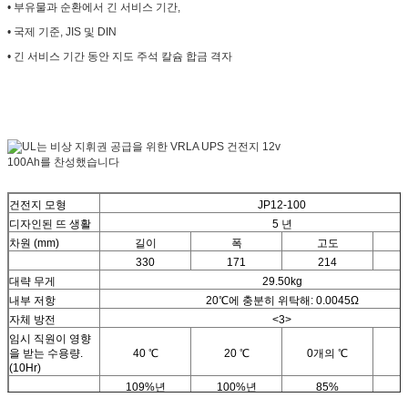
• 부유물과 순환에서 긴 서비스 기간,
• 국제 기준, JIS 및 DIN
• 긴 서비스 기간 동안 지도 주석 칼슘 합금 격자
건전지 모형
JP12-100
디자인된 뜨 생활
5 년
차원 (mm)
길이
폭
고도
330
171
214
대략 무게
29.50kg
내부 저항
20℃에 충분히 위탁해: 0.0045Ω
자체 방전
<3>
임시 직원이 영향
을 받는 수용량.
40 ℃
20 ℃
0개의 ℃
(
(10Hr)
109%년
100%년
85%
책임 전압 (20 ℃)
주기 사용
부유물 사용