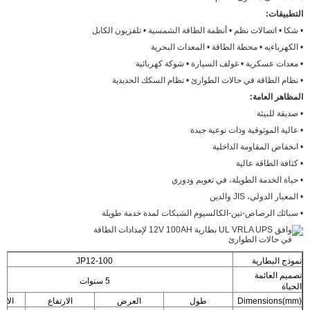
التطبيقات:
• شكا • اتصالات نظم • أنظمة الطاقة الشمسية • تلفزيون الكابل
• الكهرباءيه • محطة الطاقة • المعدات البحرية
• معدات عسكرية • غولف السيارة • شوكة كهربائية
• نظام الطاقة في حالات الطوارئ • نظام السكك الحديدية
المظاهر العامة:
• صديقة للبيئة
• عالية الموثوقية وذات نوعية جيدة
• انخفاض المقاومة الداخلية
• كثافة الطاقة عالية
• حياة الخدمة الطويلة، في تعويم ودوري
• المعيار الدولي، JIS والدين
• سبائك الرصاص-تين-الكالسيوم الشبكات لمدة خدمة طويلة
نموذج البطارية
JP12-100
تصميم العائمة
5 سنوات
الحياة
Dimensions(mm)
طول
العرض
الارتفاع
الارت