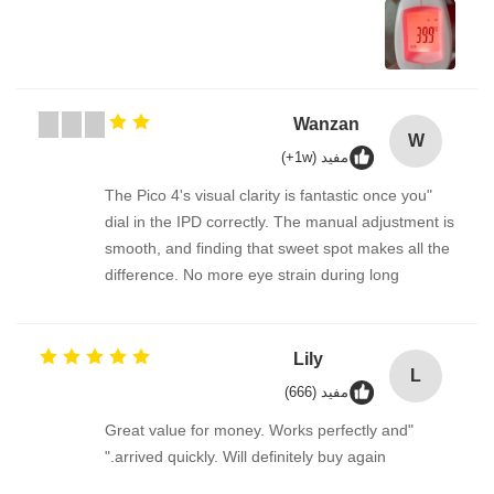
Wanzan
W
مفيد (1w+)
"The Pico 4's visual clarity is fantastic once you
dial in the IPD correctly. The manual adjustment is
smooth, and finding that sweet spot makes all the
difference. No more eye strain during long
sessions. Highly recommend taking the time to set
it up properly!""The Pico 4's visual clarity is
fantastic once you dial in the IPD correctly. The
Lily
L
manual adjustment is smooth, and finding that
مفيد (666)
sweet spot makes all the difference. No more eye
"Great value for money. Works perfectly and
strain during long sessions. Highly recommend
arrived quickly. Will definitely buy again."
taking the time to set it up properly!""The Pico 4's
visual clarity is fantastic once you dial in the IPD