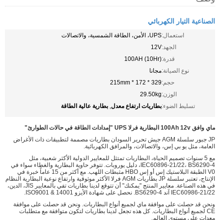
الصناعية التيار الكهربائي
استعمال:
UPS، الأمن، الطاقة الشمسية، والاتصالات
الجهد:
12V
قدرة:
100AH ​​(10Hr)
نوع الصيانة:
مجانا
حجم:
329 * 172 * 215mm
الوزن:
29.50kg
بطاريات ارتفاع معدل
بطارية عالية الطاقة
تسليط الضوء:
,
ماي وافق 100Ah 12v البطارية فرلا UPS "إمدادات الطاقة في حالات الطوارئ"
JP جبور سلسلة AGM جيش تحرير السودان بطاريات مصممة لتطبيقات ذات الأغراض
العامة، مثل يو بي إس، والاتصالات، والمرافق الكهربائية.
مع 5 سنوات تصميم الحياة، البطاريات تمتثل للمعايير الدولية الأكثر شعبية، مثل
IEC60896-21/22، BS6290-4، دليل يوروبات. تتوفر حاوية البطارية والغطاء سواء في
V0 الطبقة البلاستيك إس أو إس HBO مثبطات اللهب. مع أكثر من 15 عاماً خبرة في
الإنتاج، تعتبر سلسلة JP بطاريات AGM فرلا الأكثر موثوقية وارتفاع نوعية البطارية النظام
في هذه الصناعة. معايير المنتج "يمكنك" أن تتوقع لدينا بطاريات تفي بالمعايير JIS، الدين،
IEC60986-21/22 آند BS6290-4. نحصل على شهادة الأيزو 14001 & ISO9001.
ونحن قد حصلت على موافقة ماي لجميع أنواع البطاريات. ونحن قد حصلت على موافقة
CE لجميع أنواع البطاريات. كل هذه تجعل لدينا بطاريات لتكون متوافقة مع متطلبات
معدات على مستوى العالم.