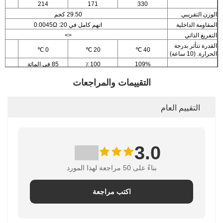
214
171
330
الوزن التقريبي
29.50 كجم
المقاومة الداخلية
اتهم كامل في 20: 0.0045Ω
التفريغ الذاتي
<>
القدرة تتأثر بدرجة
-15℃)
0 ℃
20 ℃
40 ℃
الحرارة. (10 ساعة)
109%
100 ٪
85 في المائة
شحن الجهد (20 ℃)
استخدام دورة
استخدام تعويم
التقييمات والمراجعات
14.4-ماكس 14.8v الحالية: 25A
13.6-13.8v
التقييم العام
3.0
بناءً على 50 مراجعة لهذا المورد
اكتب مراجعة