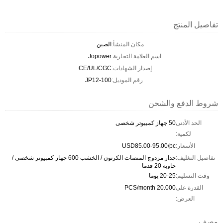
تفاصيل المنتج
مكان المنشأ:
الصين
اسم العلامة التجارية:
Jopower
إصدار الشهادات:
CE/UL/CGC
رقم الموديل:
JP12-100
شروط الدفع والشحن
الحد الأدنى
50 جهاز كمبيوتر شخصى
لكمية:
الأسعار:
USD85.00-95.00/pc
تفاصيل التغليف:
جدار مزدوج المنصات الكرتون / الخشب 600 جهاز كمبيوتر شخصى /
حاوية 20 قدما
وقت التسليم:
20-25 يوما
القدرة على
20.000 PCS/month
العرض:
وصف