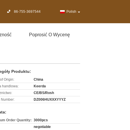
86-755-3697544
Polish
zność
Poprosić O Wycenę
egóły Produktu:
of Origin:
China
 handlowa:
Keerda
znictwo:
CE/BS/Rosh
 Number:
DZ006HUXXXYYYZ
ata:
um Order Quantity:
3000pcs
negotiable