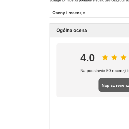
voltage for most of portable electric devices,such
Oceny i recenzje
Ogólna ocena
4.0
Na podstawie 50 recenzji 
Napisz recenz