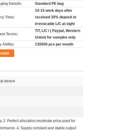
ging Details:
Standard PE bag
10-15 work days after
ery Time:
received 30% deposit or
irrevocable L/C at sight
T/T, L/C / ( Paypal, Western
nt Terms:
Union) for samples only
 Ability:
130000 pcs per month
ntakt
al device
 .Perfect allocation,moderate price,used for
rformance. 4. Supply constant and stable output