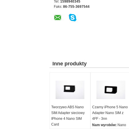
Tel:
1598940345
Faks:
86-755-3697544
Inne produkty
Tworzywo ABS Nano
Czarny iPhone 5 Nano
SIM Adapter sieciowy
Adapter Nano SIM z
IPhone 4 Nano SIM
4FF - 3nn
Card
Nam wyrobów:
Nano