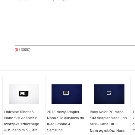
(
0
/ 3000)
Unikalne IPhone5
2013 Nowy Adapter
Biały Kolor PC Nano
1
Nano SIM Adapter z
Nano SIM akrylowa do
SIM Adapter Nano 3nn
2
tworzywa sztucznego
iPad iPhone 4
Mini - Karta UICC
d
ABS nano mini Card
Samsung
m
Nam wyrobów:
Nano