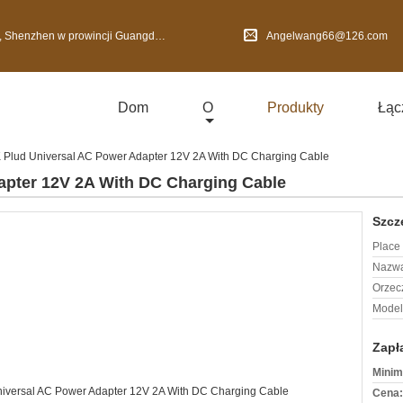
nzhen w prowincji Guangdong, Chiny
Angelwang66@126.com
Dom
O
Produkty
Łąc
 Plud Universal AC Power Adapter 12V 2A With DC Charging Cable
apter 12V 2A With DC Charging Cable
Szcz
Place 
Nazwa
Orzec
Model
Zapł
Minim
Cena: