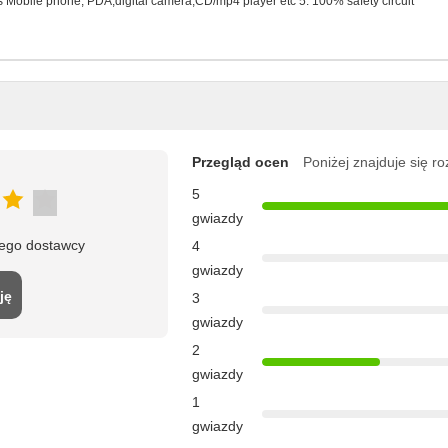
 as Mobile phone, PDA,digital camera,CD/mp4 player etc 5. 100% safety circuit
Przegląd ocen
Poniżej znajduje się r
5
gwiazdy
tego dostawcy
4
gwiazdy
ję
3
gwiazdy
2
gwiazdy
1
gwiazdy