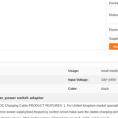
Packa
Deliv
Payme
Supply
Ko
Usage:
small medic
Input Voltage:
100~240V
Color:
black
er
power switch adapter
,
DC Charging Cable PRODUCT FEATURES: 1. For United Kingdom market specially. 2
rior power supply,fixed frequency control circuit make sure the stable charging pe