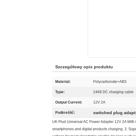
Szczegółowy opis produktu
Material:
Polycarbonate+ABS
Type:
2468 DC charging cable
Output Current:
12V 2A
switched plug adapt
Podkreślić:
UK Plud Universal AC Power Adapter 12V 2A With 
smartphones and digital products charging. 3. Supe