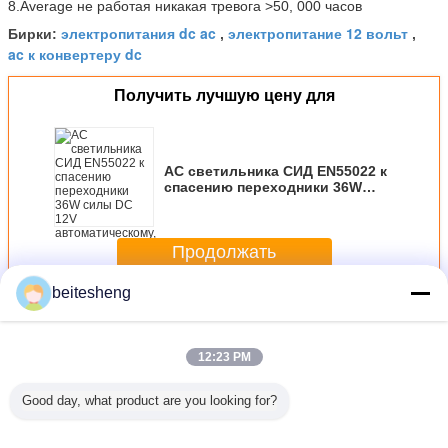
8.Average не работая никакая тревога >50, 000 часов
электропитания dc ac
электропитание 12 вольт
Бирки:
,
,
ac к конвертеру dc
Получить лучшую цену для
AC светильника СИД EN55022 к
спасению переходники 36W
силы DC 12V автоматическому,
CE/ROSH
Продолжать
beitesheng
Электропитания AC-DC
Больше
12:23 PM
Good day, what product are you looking for?
ичный
3FF к 2FF
ABS пластичное
Пластичный
перехо
одника
пластичному
Nano SIM и
переходника
карточки
и Micro
переходнике
микро-
карточки Micro
SIM iPho