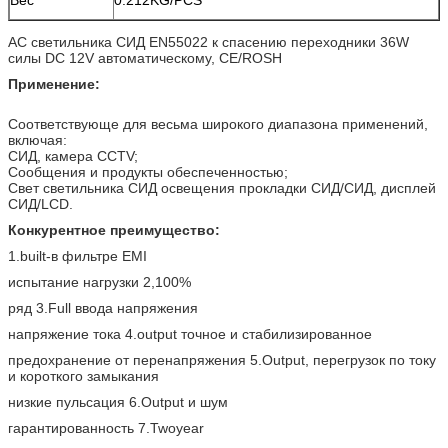
AC светильника СИД EN55022 к спасению переходники 36W
силы DC 12V автоматическому, CE/ROSH
Применение:
Соответствующе для весьма широкого диапазона применений,
включая:
СИД, камера CCTV;
Сообщения и продукты обеспеченностью;
Свет светильника СИД освещения прокладки СИД/СИД, дисплей
СИД/LCD.
Конкурентное преимущество:
1.built-в фильтре EMI
испытание нагрузки 2,100%
ряд 3.Full ввода напряжения
напряжение тока 4.output точное и стабилизированное
предохранение от перенапряжения 5.Output, перегрузок по току
и короткого замыкания
низкие пульсация 6.Output и шум
гарантированность 7.Twoyear