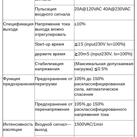
Пульсация
20A@120VAC 40A@230VAC
входного сигнала
Спецификация
Напряжение тока
±10%
выхода
выхода можно
отрегулировать
Start-up время
≦1S (input230V Io=100%)
держите время
≧20mS (input230V, Io=100%)
Стабилизация
(Максимальная допускаемая
напряжения
нагрузка) ≦0.5%
Функция
Предохранение от
105% до 150%
предохранения
перегрузки
расклассифицированная
сила, автоматическое
спасение
Предохранение от
105% до 150%
перенапряжения
расклассифицированного
напряжения тока
Интенсивность
Входной сигнал---
1500VAC/1min
изоляции
выход