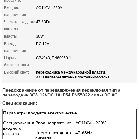
продукта:
Входное
AC110V---220V
напряжение:
Частота входного
47-63Гц
сигнала:
власть:
36W
Выход
DC 12V
напряжения:
Нормы
GB4943, EN60950-1
бесопасности:
переходника международной власти
Высокий свет:
,
AC адаптеры питания постоянного тока
Предохранение от перенапряжения переключая тип a
переходник 36W 12VDC 3A IP54 EN55022 силы DC AC
Спецификации:
Параметры продукта электрические
Спецификация
Ввод напряжения
AC110V---220V
входного
Частота входного
47-63Hz
сигнала
сигнала