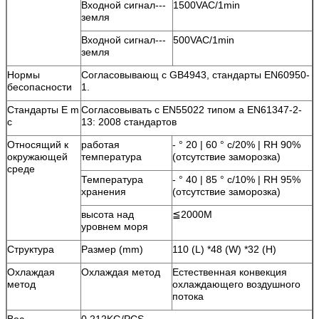
Входной сигнал---
1500VAC/1min
земля
Входной сигнал---
500VAC/1min
земля
Нормы
Согласовывающ с GB4943, стандарты EN60950-
бесопасности
1.
Стандарты E m
Согласовывать с EN55022 типом a EN61347-2-
c
13: 2008 стандартов
Относящий к
работая
- ° 20 | 60 ° c/20% | RH 90%
окружающей
температура
(отсутствие заморозка)
среде
Температура
- ° 40 | 85 ° c/10% | RH 95%
хранения
(отсутствие заморозка)
высота над
≦2000M
уровнем моря
Структура
Размер (mm)
110 (L) *48 (W) *32 (H)
Охлаждая
Охлаждая метод
Естественная конвекция
метод
охлаждающего воздушного
потока
Вес
0.212KG/PCS