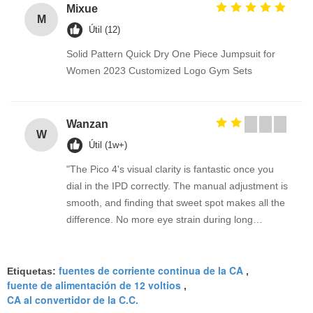
Mixue
M
Útil (12)
Solid Pattern Quick Dry One Piece Jumpsuit for
Women 2023 Customized Logo Gym Sets
Wanzan
W
Útil (1w+)
"The Pico 4's visual clarity is fantastic once you
dial in the IPD correctly. The manual adjustment is
smooth, and finding that sweet spot makes all the
difference. No more eye strain during long
sessions. Highly recommend taking the time to set
it up properly!""The Pico 4's visual clarity is
fuentes de corriente continua de la CA
fantastic once you dial in the IPD correctly. The
Etiquetas:
,
fuente de alimentación de 12 voltios
,
manual adjustment is smooth, and finding that
CA al convertidor de la C.C.
sweet spot makes all the difference. No more eye