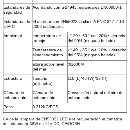
Estándares de
Acordando con GB4943, estándares EN60950-1.
seguridad
Estándares de
El acordar con EN55022 la clase A EN61347-2-13:
E M C
2008 estándares
Ambiental
temperatura de
- ° 20 ~ 60 ° c/el 20% ~ derecho
trabajo
del 90% (ninguna helada)
Temperatura de
- ° 40 ~ 85 ° c/el 10% ~ derecho
almacenamiento
del 95% (ninguna helada)
altura sobre nivel
≦2000M
del mar
Estructura
Tamaño
110 (L)*48 (W)*32 (H)
(milímetro)
Cámara de
Cámara de
Convección natural del aire de
enfriamiento
enfriamiento
enfriamiento
Peso
0.212KG/PCS
CA de la lámpara de EN55022 LED a la recuperación automática
del adaptador 36W de 12V DC, CE/ROSH