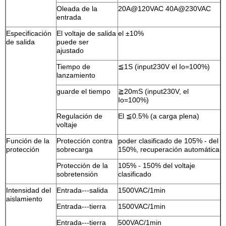
Oleada de la
20A@120VAC 40A@230VAC
entrada
Especificación
El voltaje de salida
el ±10%
de salida
puede ser
ajustado
Tiempo de
≦1S (input230V el Io=100%)
lanzamiento
guarde el tiempo
≧20mS (input230V, el
Io=100%)
Regulación de
El ≦0.5% (a carga plena)
voltaje
Función de la
Protección contra
poder clasificado de 105% - del
protección
sobrecarga
150%, recuperación automática
Protección de la
105% - 150% del voltaje
sobretensión
clasificado
Intensidad del
Entrada---salida
1500VAC/1min
aislamiento
Entrada---tierra
1500VAC/1min
Entrada---tierra
500VAC/1min