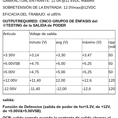
GAMA ACTUAL ENTRANTE: 12.0A @11.4VDC máximo
SOBRETENSIÓN DE LA ENTRADA: 12.0Vmax@12VDC
EFICACIA DEL TRABAJO: el ≥85%
OUTPUTREQUIRED: CINCO GRUPOS DE ÉNFASIS del
☆TESTING de la SALIDA de PODER
Artículo
Voltaje de salida
minuto (V)
avg (V)
máximo (V)
rippl
(miliv
+3.30V
+3,14
+3,30
+3,47
50
+5.00VSB
+4,75
+5,00
+5,25
50
+5.00V
+4,75
+5,00
+5,25
50
+12.00V
+11,40
12,00
+12,6
120
-12.00V
-11,40
-12,00
-12,6
120
salida:
Función de Defencive (salida de poder de for+3.3V, de +12V,
de +5.00V&+5.00VSB)
OCP: salida cerrada cuando la corriente de salida alcanza el