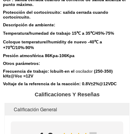
punto máximo.
Protección del cortocircuito: salida cerrada cuando
cortocircuito.
Descripción de ambiente:
Temperatura/humedad de trabajo 15℃ a 35℃/45%-75%
Coloque temperature//humidity de nuevo -40℃ a
+70℃/10%-90%
Presión atmosférica 86Kpa-106Kpa
Otros parámetros:
Frecuencia de trabajo: Icbuilt-en el
oscilador
(250-350)
kHz@Vcc =12V
Voltaje de la referencia de la reacción: 0.8V±2%@12VDC
Calificaciones Y Reseñas
Calificación General