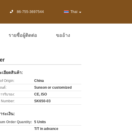
86-755-3697544
Thai
รายชื่อผู้ติดต่อ
ขออ้าง
er
เอียดสินค้า:
of Origin:
China
รนด์:
Sunson or customized
การรับรอง:
CE, ISO
 Number:
SK650-03
ำระเงิน:
um Order Quantity:
5 Units
T/T in advance