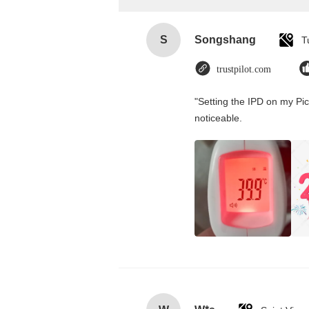
S
Songshang
T
trustpilot.com
"Setting the IPD on my Pi
noticeable.