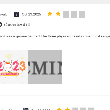
uvalu
Oct 29.2025
เป็นประโยชน์ (1)
co 4 was a game-changer! The three physical presets cover most ranges