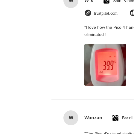
W
W*s
trustpilot.com
"I love how the Pico 4 hand
eliminated！
W
Wanzan
Brazil
"The Pico 4's visual clarit