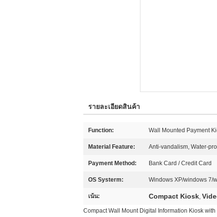
รายละเอียดสินค้า
Function:
Wall Mounted Payment Ki
Material Feature:
Anti-vandalism, Water-pro
Payment Method:
Bank Card / Credit Card
OS Systerm:
Windows XP/windows 7/w
Compact Kiosk
Vid
เน้น:
,
Compact Wall Mount Digital Information Kiosk with 