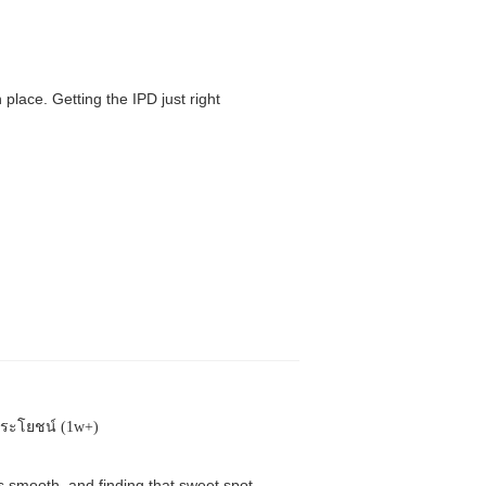
 place. Getting the IPD just right
ประโยชน์ (1w+)
is smooth, and finding that sweet spot