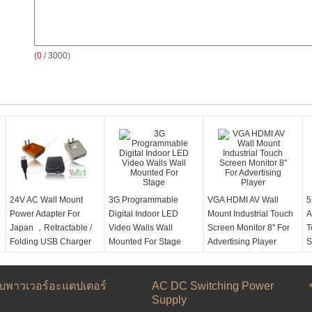
(
0
/ 3000)
24V AC Wall Mount
3G Programmable
VGA HDMI AV Wall
5
Power Adapter For
Digital Indoor LED
Mount Industrial Touch
A
Japan ，Retractable /
Video Walls Wall
Screen Monitor 8'' For
T
Folding USB Charger
Mounted For Stage
Advertising Player
S
ับพาวเวอร์อะแดปเตอร์
AC DC Switching Power
Supply