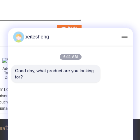
beitesheng
6:11 AM
Good day, what product are you looking 
for?
5" LCD Indoor Digital
Office Building Facial
dvertising player
Recognition Security
ouch machine , Digital
System Dual Camera
ignage Wall Mount
Wall Mounting
ขอใบเสนอราคา