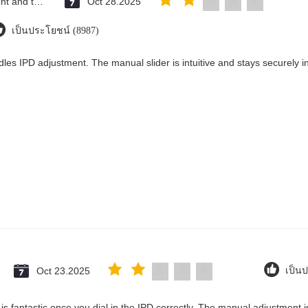
Saint Vincent and the Grenadines
Oct 28.2025
เป็นประโยชน์ (8987)
les IPD adjustment. The manual slider is intuitive and stays securely in
Oct 23.2025
เป็น
y is fantastic once you dial in the IPD correctly. The manual adjustment 