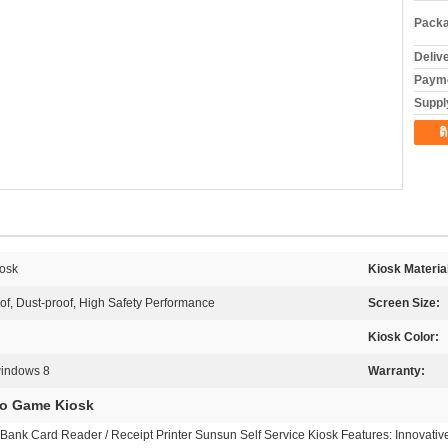
Packa
Deliv
Payme
Supply
ต
osk
Kiosk Materia
of, Dust-proof, High Safety Performance
Screen Size:
Kiosk Color:
indows 8
Warranty:
eo Game Kiosk
Bank Card Reader / Receipt Printer Sunsun Self Service Kiosk Features: Innovative