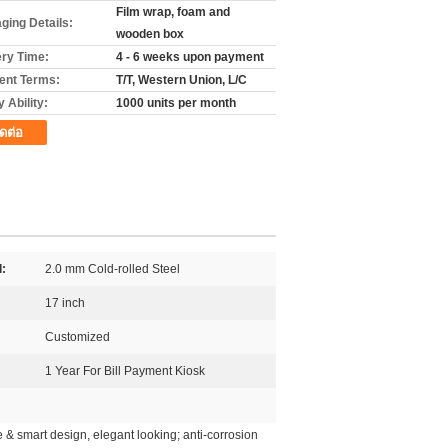
Film wrap, foam and
ging Details:
wooden box
ery Time:
4 - 6 weeks upon payment
nt Terms:
T/T, Western Union, L/C
 Ability:
1000 units per month
ิดต่อ
l:
2.0 mm Cold-rolled Steel
17 inch
Customized
1 Year For Bill Payment Kiosk
 & smart design, elegant looking; anti-corrosion