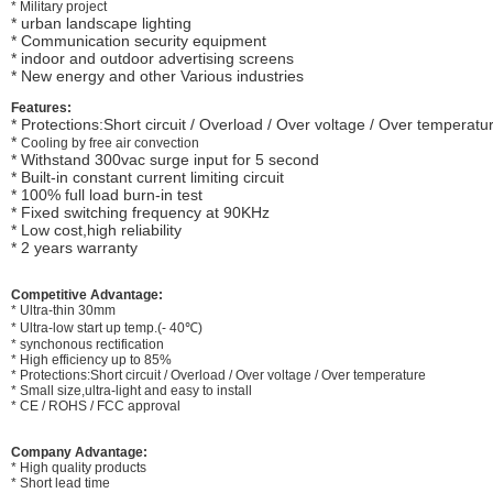
* Military project
* urban landscape lighting
* Communication security equipment
* indoor and outdoor advertising screens
* New energy and other Various industries
Features:
*
Protections:Short circuit / Overload / Over voltage / Over temperatu
*
Cooling by free air convection
* Withstand 300vac surge input for 5 second
* Built-in constant current limiting circuit
* 100% full load burn-in test
* Fixed switching frequency at 90KHz
* Low cost,high reliability
* 2 years warranty
Competitive Advantage:
* Ultra-thin 30mm
* Ultra-low start up temp.(- 40℃)
* synchonous rectification
* High efficiency up to 85%
* Protections:Short circuit / Overload / Over voltage / Over temperature
* Small size,ultra-light and easy to install
* CE / ROHS / FCC approval
Company Advantage:
* High quality products
* Short lead time