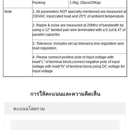
Packing
1.0kg; 20pcs/20Kgs
Note
1. All parameters NOT specially mentioned are measured at
230VAC input,rated load and 25℃ of ambient temperature.
2. Ripple & noise are measured at 20Mhz of bandwidth by
using a 12” twisted pair-wire terminated with a 0.1uf & 47 uf
parallel capacitor.
3. Tolerance: includes set up tolerance,line regulation and
load regulation.
4. Please connect positive pole of input voltage with
mark”L” of terminal block,connect negative pole of input
voltage with mark”N” of terminal block,using DC voltage for
input voltage
การให้คะแนนและความคิดเห็น
คะแนนโดยรวม