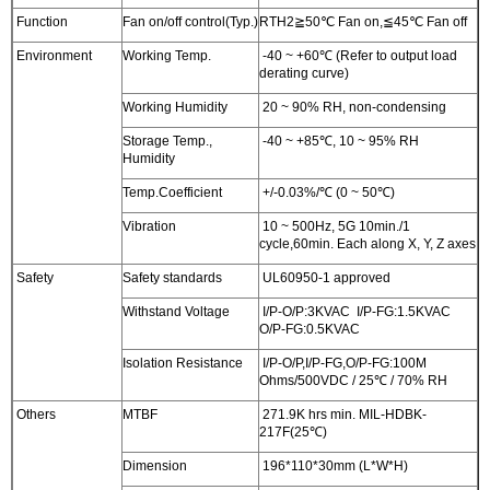
Function
Fan on/off control(Typ.)
RTH2≧50℃ Fan on,≦45℃ Fan off
Environment
Working Temp.
-40 ~ +60℃ (Refer to output load
derating curve)
Working Humidity
20 ~ 90% RH, non-condensing
Storage Temp.,
-40 ~ +85℃, 10 ~ 95% RH
Humidity
Temp.Coefficient
+/-0.03%/℃ (0 ~ 50℃)
Vibration
10 ~ 500Hz, 5G 10min./1
cycle,60min. Each along X, Y, Z axes
Safety
Safety standards
UL60950-1 approved
Withstand Voltage
I/P-O/P:3KVAC I/P-FG:1.5KVAC
O/P-FG:0.5KVAC
Isolation Resistance
I/P-O/P,I/P-FG,O/P-FG:100M
Ohms/500VDC / 25℃ / 70% RH
Others
MTBF
271.9K hrs min. MIL-HDBK-
217F(25℃)
Dimension
196*110*30mm (L*W*H)