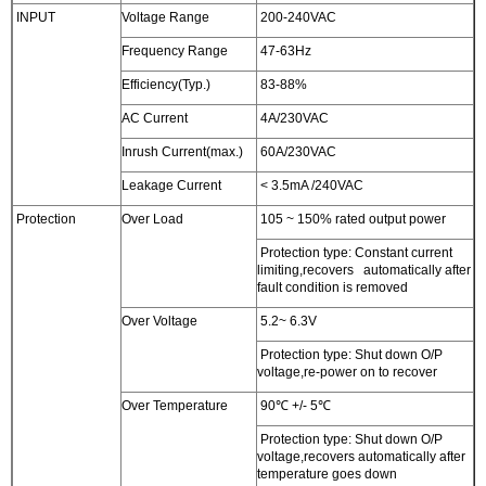
INPUT
Voltage Range
200-240VAC
Frequency Range
47-63Hz
Efficiency(Typ.)
83-88%
AC Current
4A/230VAC
Inrush Current(max.)
60A/230VAC
Leakage Current
< 3.5mA /240VAC
Protection
Over Load
105 ~ 150% rated output power
Protection type: Constant current
limiting,recovers automatically after
fault condition is removed
Over Voltage
5.2~ 6.3V
Protection type: Shut down O/P
voltage,re-power on to recover
Over Temperature
90℃ +/- 5℃
Protection type: Shut down O/P
voltage,recovers automatically after
temperature goes down