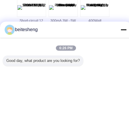
HS FCC
Short-circuit 12
300mA 3W - 5W
400Watt
High effi
 variable
Volt LED Power
IP68 Constant
Rainproof 12 Volt
40W 3.3
beitesheng
e power
Supply 201W
Current LED
LED Power
Noise 12 V
68W 4.2V
16.5A IP20
Power Supply
Supply With Long
Power S
40A
EN1122
Waterproof
Life Span
Signle
Enclo
เปลี่ยนภาษา
6:26 PM
s
Thai
Good day, what product are you looking for?
บ้าน
|
เกี่ยวกับเรา
|
ติดต่อเรา
|
แผนผังเว็บไซต์
|
Privacy Policy
สก์ท็อปดู
Copyright © 2013 - 2025 Shenzhen YONP Power Co.,Ltd.
All rights reserved. Developed by
ECER