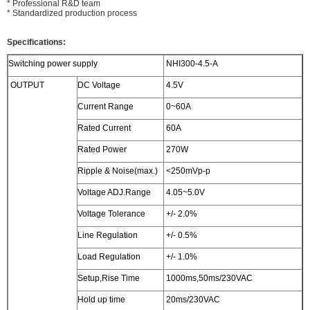
* Professional R&D team
* Standardized production process
Specifications:
Switching power supply
NHI300-4.5-A
OUTPUT
DC Voltage
4.5V
Current Range
0~60A
Rated Current
60A
Rated Power
270W
Ripple & Noise(max.)
<250mVp-p
Voltage ADJ.Range
4.05~5.0V
Voltage Tolerance
+/- 2.0%
Line Regulation
+/- 0.5%
Load Regulation
+/- 1.0%
Setup,Rise Time
1000ms,50ms/230VAC
Hold up time
20ms/230VAC