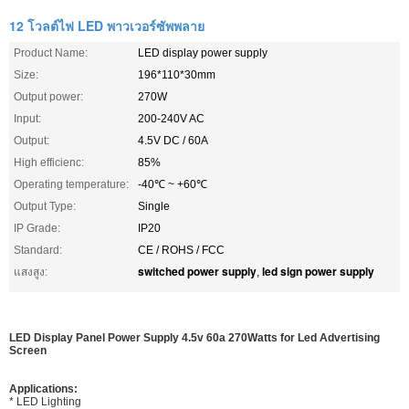
12 โวลต์ไฟ LED พาวเวอร์ซัพพลาย
Product Name:
LED display power supply
Size:
196*110*30mm
Output power:
270W
Input:
200-240V AC
Output:
4.5V DC / 60A
High efficienc:
85%
Operating temperature:
-40℃ ~ +60℃
Output Type:
Single
IP Grade:
IP20
Standard:
CE / ROHS / FCC
switched power supply
led sign power supply
แสงสูง:
,
LED Display Panel Power Supply 4.5v 60a 270Watts for Led Advertising
Screen
Applications:
* LED Lighting