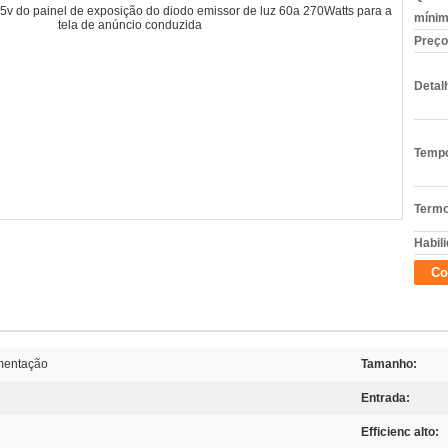
mínim
Preço
Detal
Tempo
Termo
Habili
Co
imentação
Tamanho:
Entrada:
Efficienc alto: