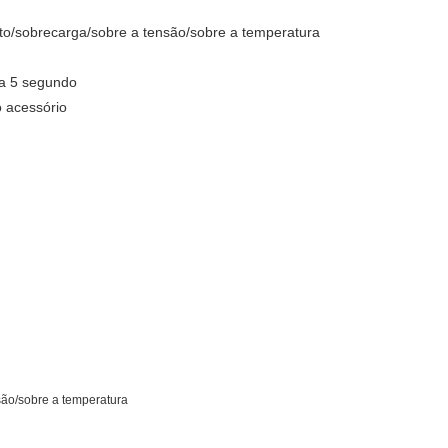
to/sobrecarga/sobre a tensão/sobre a temperatura
ra 5 segundo
o acessório
nsão/sobre a temperatura