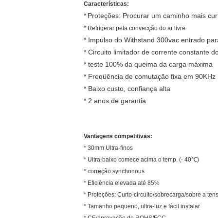
Características:
*
Proteções: Procurar um caminho mais cur
*
Refrigerar pela convecção do ar livre
* Impulso do Withstand 300vac entrado pa
* Circuito limitador de corrente constante d
* teste 100% da queima da carga máxima
* Freqüência de comutação fixa em 90KHz
* Baixo custo, confiança alta
* 2 anos de garantia
Vantagens competitivas:
* 30mm Ultra-finos
* Ultra-baixo comece acima o temp. (- 40℃)
* correção synchonous
* Eficiência elevada até 85%
* Proteções: Curto-circuito/sobrecarga/sobre a te
* Tamanho pequeno, ultra-luz e fácil instalar