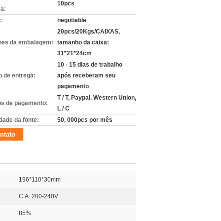
10pcs
a:
:
negotiable
20pcs/20Kgs/CAIXAS,
hes da embalagem:
tamanho da caixa:
31*21*24cm
10 - 15 dias de trabalho
 de entrega:
após receberam seu
pagamento
T / T, Paypal, Western Union,
s de pagamento:
L / C
dade da fonte:
50, 000pcs por mês
ntato
196*110*30mm
C.A. 200-240V
85%