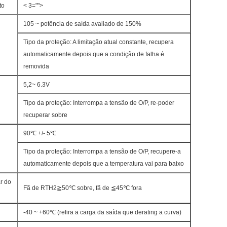
to
< 3="">
105 ~ potência de saída avaliado de 150%
Tipo da proteção: A limitação atual constante, recupera
automaticamente depois que a condição de falha é
removida
5,2~ 6.3V
Tipo da proteção: Interrompa a tensão de O/P, re-poder
recuperar sobre
90℃ +/- 5℃
Tipo da proteção: Interrompa a tensão de O/P, recupere-a
automaticamente depois que a temperatura vai para baixo
ar do
Fã de RTH2≧50℃ sobre, fã de ≦45℃ fora
-40 ~ +60℃ (refira a carga da saída que derating a curva)