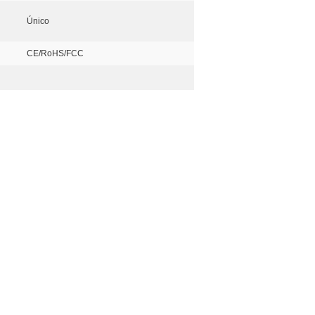
Único
CE/RoHS/FCC