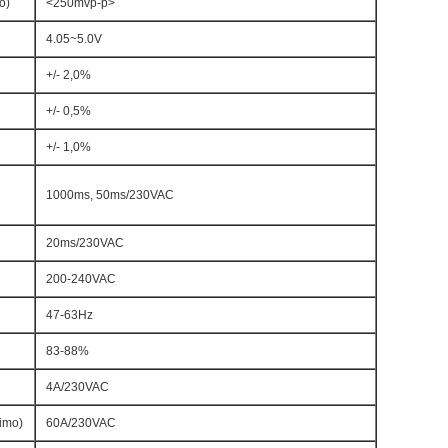
o)
<250mvp-p>
4.05~5.0V
+/- 2,0%
+/- 0,5%
+/- 1,0%
1000ms, 50ms/230VAC
20ms/230VAC
200-240VAC
47-63Hz
83-88%
4A/230VAC
imo)
60A/230VAC