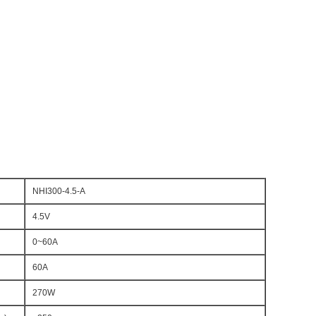
NHI300-4.5-A
4.5V
0~60A
60A
270W