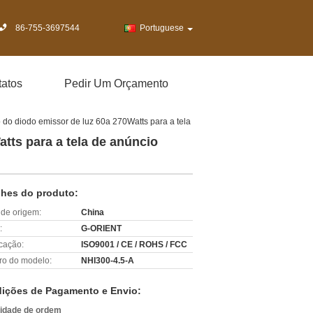
86-755-3697544
Portuguese
atos
Pedir Um Orçamento
 do diodo emissor de luz 60a 270Watts para a tela
tts para a tela de anúncio
lhes do produto:
 de origem:
China
:
G-ORIENT
icação:
ISO9001 / CE / ROHS / FCC
o do modelo:
NHI300-4.5-A
ições de Pagamento e Envio:
idade de ordem