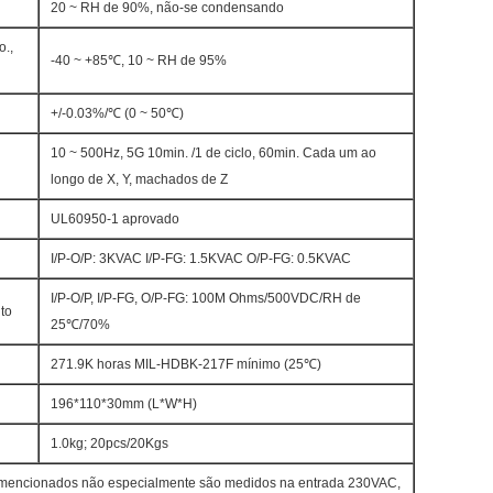
20 ~ RH de 90%, não-se condensando
.,
-40 ~ +85℃, 10 ~ RH de 95%
+/-0.03%/℃ (0 ~ 50℃)
10 ~ 500Hz, 5G 10min. /1 de ciclo, 60min. Cada um ao
longo de X, Y, machados de Z
UL60950-1 aprovado
I/P-O/P: 3KVAC I/P-FG: 1.5KVAC O/P-FG: 0.5KVAC
I/P-O/P, I/P-FG, O/P-FG: 100M Ohms/500VDC/RH de
to
25℃/70%
271.9K horas MIL-HDBK-217F mínimo (25℃)
196*110*30mm (L*W*H)
1.0kg; 20pcs/20Kgs
 mencionados não especialmente são medidos na entrada 230VAC,