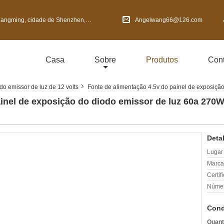
de Shenzhen, província de Guangdong, China
Angelwang66@126.com
Casa
Sobre
Produtos
Cont
do emissor de luz de 12 volts
Fonte de alimentação 4.5v do painel de exposição
inel de exposição do diodo emissor de luz 60a 270Wa
Deta
Lugar
Marca
Certif
Númer
Cond
Quant