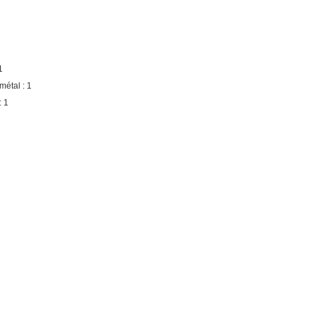
1
métal : 1
: 1