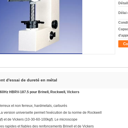
Détai
Délai 
Condi
Capac
d'app
Co
nt d'essai de dureté en métal
/60Hz HBRV-187.5 pour Brinell, Rockwell, Vickers
x ferreux et non ferreux, hardmetals, carburés
La version universelle permet l'exécution de la norme de Rockwell
gf) et de Vickers (10-30-60-100kgf). Le microscope
 rapides et fiables des renfoncements Brinell et de Vickers