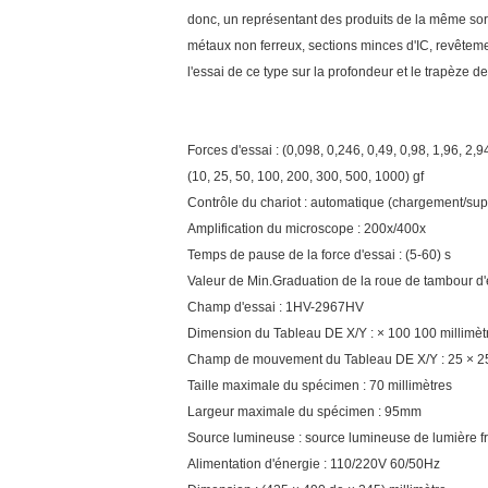
donc, un représentant des produits de la même sorte
métaux non ferreux, sections minces d'IC, revêteme
l'essai de ce type sur la profondeur et le trapèze
Forces d'essai : (0,098, 0,246, 0,49, 0,98, 1,96, 2,9
(10, 25, 50, 100, 200, 300, 500, 1000) gf
Contrôle du chariot : automatique (chargement/su
Amplification du microscope : 200x/400x
Temps de pause de la force d'essai : (5-60) s
Valeur de Min.Graduation de la roue de tambour d
Champ d'essai : 1HV-2967HV
Dimension du Tableau DE X/Y : × 100 100 millimèt
Champ de mouvement du Tableau DE X/Y : 25 × 
Taille maximale du spécimen : 70 millimètres
Largeur maximale du spécimen : 95mm
Source lumineuse : source lumineuse de lumière f
Alimentation d'énergie : 110/220V 60/50Hz