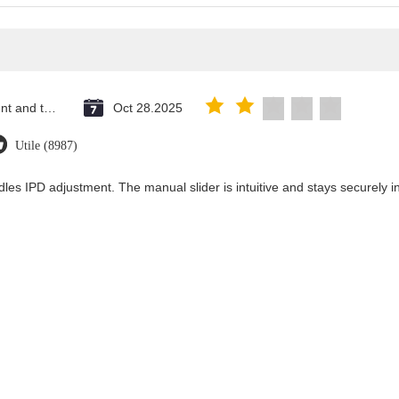
Saint Vincent and the Grenadines
Oct 28.2025
Utile (8987)
les IPD adjustment. The manual slider is intuitive and stays securely in