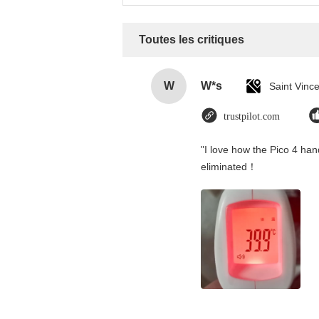
Toutes les critiques
W
W*s
trustpilot.com
"I love how the Pico 4 hand
eliminated！