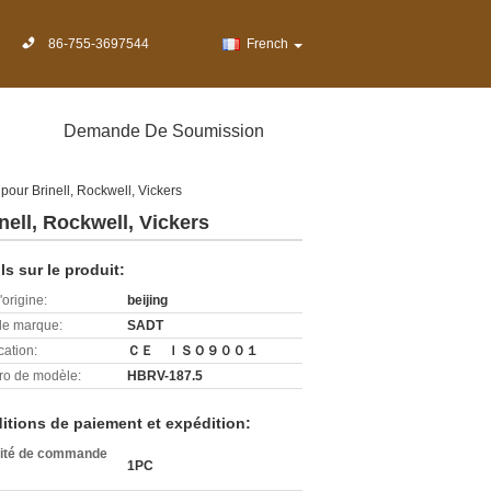
86-755-3697544
French
Demande De Soumission
our Brinell, Rockwell, Vickers
ell, Rockwell, Vickers
ls sur le produit:
'origine:
beijing
e marque:
SADT
cation:
ＣＥ ＩＳＯ９００１
o de modèle:
HBRV-187.5
itions de paiement et expédition:
ité de commande
1PC