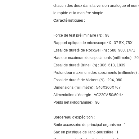
chacun des deux dans la version analogue et numé
le rapide et la manière simple.
Caractéristiques :
Force de test préliminaire (N) : 98
Rapport optique de microscope×X : 37.5X, 75X
Essai de dureté de Rockwell (n) : 588, 980, 1471
Hauteur maximum des speciments (millimètre) : 
Essai de dureté Brinell (n) : 306, 613, 1839
Profondeur maximum des speciments (millimètre)
Essai de dureté de Vickers (N) : 294, 980
Dimensions (millimètre) : 546X300X767
Alimentation d'énergie : AC220V 50/60Hz
Poids net (kilogramme) : 90
Bordereau d'expédition :
Boîte accessoire du principal organisme : 1
Sac en plastique de l'anti-poussière : 1