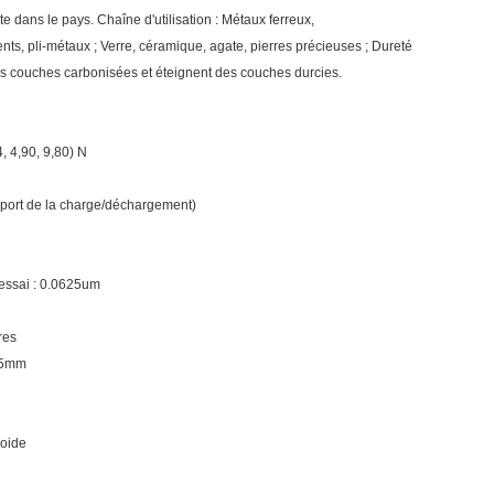
 dans le pays. Chaîne d'utilisation : Métaux ferreux,
nts, pli-métaux ; Verre, céramique, agate, pierres précieuses ; Dureté
 des couches carbonisées et éteignent des couches durcies.
4, 4,90, 9,80) N
pport de la charge/déchargement)
'essai : 0.0625um
res
25mm
roide