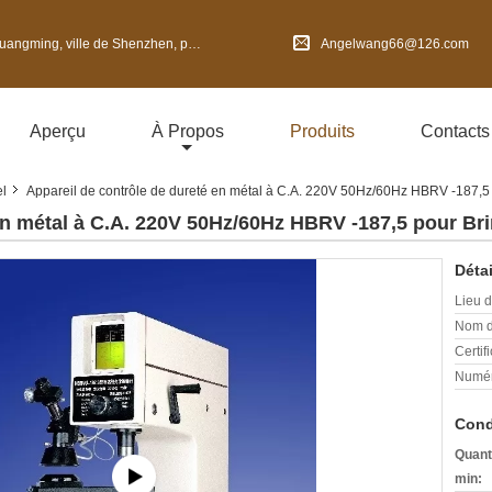
 de Shenzhen, province du Guangdong, Chine
Angelwang66@126.com
Aperçu
À Propos
Produits
Contacts
el
Appareil de contrôle de dureté en métal à C.A. 220V 50Hz/60Hz HBRV -187,5 p
en métal à C.A. 220V 50Hz/60Hz HBRV -187,5 pour Brin
Détai
Lieu d
Nom d
Certifi
Numér
Cond
Quant
min: