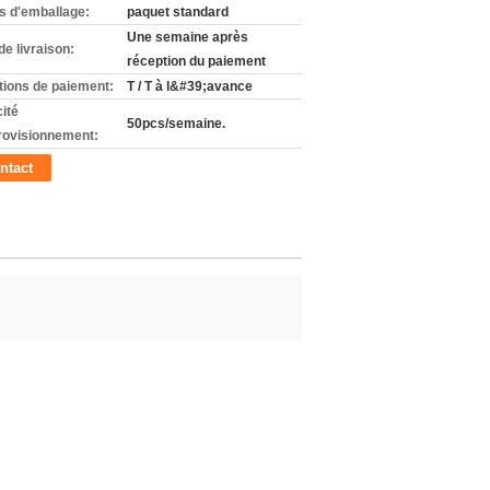
ls d'emballage:
paquet standard
Une semaine après
de livraison:
réception du paiement
tions de paiement:
T / T à l&#39;avance
ité
50pcs/semaine.
rovisionnement:
ntact