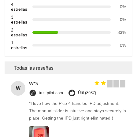
4
0%
estrellas
3
0%
estrellas
2
33%
estrellas
1
0%
estrellas
Todas las reseñas
W*s
W
trustpilot.com
Útil (8987)
"I love how the Pico 4 handles IPD adjustment.
The manual slider is intuitive and stays securely in
place. Getting the IPD just right eliminated！