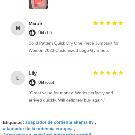
Mixue
M
Útil (12)
Solid Pattern Quick Dry One Piece Jumpsuit for
Women 2023 Customized Logo Gym Sets
Lily
L
Útil (666)
"Great value for money. Works perfectly and
arrived quickly. Will definitely buy again."
adaptador de corriente alterna 9v
Etiquetas:
,
adaptador de la potencia europea
,
Adaptador universal del ordenador portátil