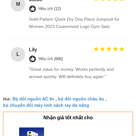
M
Hữu ích (12)
Solid Pattern Quick Dry One Piece Jumpsuit for
Women 2023 Customized Logo Gym Sets
Lily
L
Hữu ích (666)
"Great value for money. Works perfectly and
arrived quickly. Will definitely buy again."
Bộ đổi nguồn AC 9v
bộ đổi nguồn châu âu
thẻ:
,
,
bộ chuyển đổi máy tính xách tay đa năng
Nhận giá tốt nhất cho