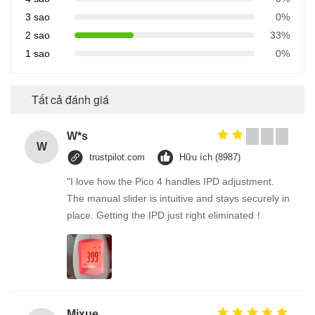
3 sao
0%
2 sao
33%
1 sao
0%
Tất cả đánh giá
W*s
W
trustpilot.com
Hữu ích (8987)
"I love how the Pico 4 handles IPD adjustment.
The manual slider is intuitive and stays securely in
place. Getting the IPD just right eliminated！
Mixue