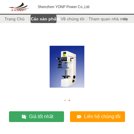
Shenzhen YONP Power Co.,Ltd
Trang Chủ
Các sản phẩm
Về chúng tôi
Tham quan nhà máy
>>
Giá tốt nhất
Liên hệ chúng tôi