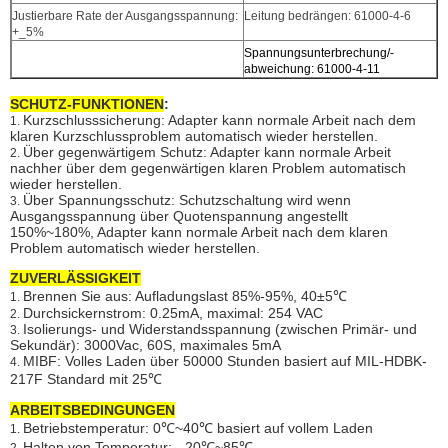
Justierbare Rate der Ausgangsspannung:
Leitung bedrängen: 61000-4-6
+_5%
Spannungsunterbrechung/-
abweichung: 61000-4-11
SCHUTZ-FUNKTIONEN
:
Kurzschlusssicherung: Adapter kann normale Arbeit nach dem
1.
klaren Kurzschlussproblem automatisch wieder herstellen.
Über gegenwärtigem Schutz: Adapter kann normale Arbeit
2.
nachher über dem gegenwärtigen klaren Problem automatisch
wieder herstellen.
Über Spannungsschutz: Schutzschaltung wird wenn
3.
Ausgangsspannung über Quotenspannung angestellt
150%~180%, Adapter kann normale Arbeit nach dem klaren
Problem automatisch wieder herstellen.
ZUVERLÄSSIGKEIT
Brennen Sie aus: Aufladungslast 85%-95%, 40±5℃
1.
Durchsickernstrom: 0.25mA, maximal: 254 VAC
2.
Isolierungs- und Widerstandsspannung (zwischen Primär- und
3.
Sekundär): 3000Vac, 60S, maximales 5mA
MIBF: Volles Laden über 50000 Stunden basiert auf MIL-HDBK-
4.
217F Standard mit 25℃
ARBEITSBEDINGUNGEN
Betriebstemperatur: 0℃~40℃ basiert auf vollem Laden
1.
Halten von Temperatur: - 20℃~85℃
2.