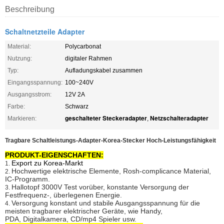
Beschreibung
Schaltnetzteile Adapter
Material:
Polycarbonat
Nutzung:
digitaler Rahmen
Typ:
Aufladungskabel zusammen
Eingangsspannung:
100~240V
Ausgangsstrom:
12V 2A
Farbe:
Schwarz
geschalteter Steckeradapter
Netzschalteradapter
Markieren:
,
Tragbare Schaltleistungs-Adapter-Korea-Stecker Hoch-Leistungsfähigkeit
PRODUKT-EIGENSCHAFTEN:
Export zu Korea-Markt
1.
Hochwertige elektrische Elemente, Rosh-complicance Material,
2.
IC-Programm.
Hallotopf 3000V Test vorüber, konstante Versorgung der
3.
Festfrequenz-, überlegenen Energie.
Versorgung konstant und stabile Ausgangsspannung für die
4.
meisten tragbarer elektrischer Geräte, wie Handy,
PDA, Digitalkamera, CD/mp4 Spieler usw.