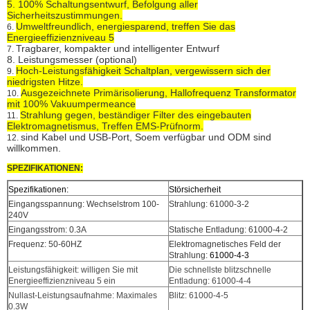
5. 100% Schaltungsentwurf, Befolgung aller
Sicherheitszustimmungen.
Umweltfreundlich, energiesparend, treffen Sie das
6.
Energieeffizienzniveau 5
Tragbarer, kompakter und intelligenter Entwurf
7.
8. Leistungsmesser (optional)
Hoch-Leistungsfähigkeit Schaltplan, vergewissern sich der
9.
niedrigsten Hitze.
Ausgezeichnete Primärisolierung, Hallofrequenz Transformator
10.
mit 100% Vakuumpermeance
Strahlung gegen, beständiger Filter des eingebauten
11.
Elektromagnetismus, Treffen EMS-Prüfnorm.
sind Kabel und USB-Port, Soem verfügbar und ODM sind
12.
willkommen.
SPEZIFIKATIONEN:
Spezifikationen:
Störsicherheit
Eingangsspannung: Wechselstrom 100-
Strahlung: 61000-3-2
240V
Eingangsstrom: 0.3A
Statische Entladung: 61000-4-2
Frequenz: 50-60HZ
Elektromagnetisches Feld der
Strahlung:
61000-4-3
Leistungsfähigkeit: willigen Sie mit
Die schnellste blitzschnelle
Energieeffizienzniveau 5 ein
Entladung: 61000-4-4
Nullast-Leistungsaufnahme: Maximales
Blitz: 61000-4-5
0.3W