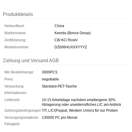
Produktdetails
Herkunftsort:
China
Markenname:
Keerda (Bonce Group)
Zertifizierung:
CB/ KC/ Rosh/
Modellnummer:
DZ006HUXXXYYYZ
Zahlung und Versand AGB
Min Bestellmenge:
3000PCS
Preis:
negotiable
Verpackung
Standard-PET-Tasche
Informationen:
Lieferzeit:
10-15 Arbeitstage nachdem empfangene 30%
Ablagerung oder unwiderrufliches L/C am Anblick
Zahlungsbedingungen:
T/T, L/C/(Paypal, Western Union) für nur Proben
Versorgungsmaterial-
130000 PC pro Monat
Fähigkeit: