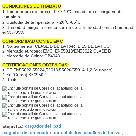
CONDICIONES DE TRABAJO
Temperatura de trabajo: 0℃~40℃ basado en el cargamento
1.
completo
Custodia de temperatura: - 20℃~85℃
2.
Humedad: ninguna condensación de la humedad con la humedad
3.
el 5%~95%
CONFORMIDAD CON EL EMC
Norteamérica: CLASE B DE LA PARTE 15 DE LA FCC
1.
Mercado europeo: EMC: EN55013/EN55022 CLASE B
2.
Mercado de China: GB4943
3.
CERTIFICACIONES OBTENIDAS:
CE EN55022,55024,55013,55020/55014-1,2 (europeo)
1.
Kc (Corea) K60950-1
2.
Rosh
3.
cargador del ipad
Etiquetas:
,
cargador del ordenador portátil de los caballos de fuerza
,