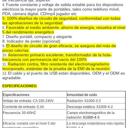
Fuente constante y voltaje de salida estable para los dispositivos
4.
eléctricos la mayor parte de portátiles, tales como teléfono móvil,
PDA, cámara digital, CD/mp4 jugador etc
5. 100% diseños de circuito de seguridad, conformidad con todas
las aprobaciones de la seguridad.
Favorable al medio ambiente, ahorro de energía, resuelva el nivel
6.
5 del rendimiento energético
Diseño portátil, compacto y elegante
7.
8. Indicador de poder (opcional)
El diseño de circuito de gran eficacia, se asegura del más de
9.
pocas calorías.
Aislamiento primario excelente, transformador de la hola-
10.
frecuencia con permeancia del vacío del 100%
Radiación contra, filtro resistente del electromagnetismo
11.
incorporado, estándar de la prueba de la EMI de la reunión.
El cable y el puerto de USB están disponibles, OEM y el ODM es
12.
agradable.
ESPECIFICACIONES:
Especificaciones:
Inmunidad de ruido
Voltaje de entrada: CA 100-240V
Radiación: 61000-3-2
Corriente de entrada: 0.3A
Descarga estática: 61000-4-2
Frecuencia: 50-60HZ
Campo electromagnético de la
radiación:
61000-4-3
Eficacia: cumpla con el nivel 5 del
La descarga instantánea más rápida:
rendimiento energético
61000-4-4