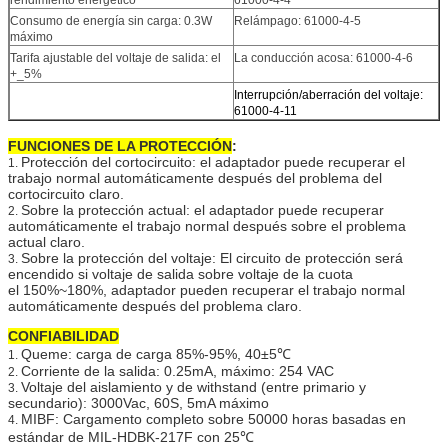
Consumo de energía sin carga: 0.3W
Relámpago: 61000-4-5
máximo
Tarifa ajustable del voltaje de salida: el
La conducción acosa: 61000-4-6
+_5%
Interrupción/aberración del voltaje:
61000-4-11
FUNCIONES DE LA PROTECCIÓN
:
Protección del cortocircuito: el adaptador puede recuperar el
1.
trabajo normal automáticamente después del problema del
cortocircuito claro.
Sobre la protección actual: el adaptador puede recuperar
2.
automáticamente el trabajo normal después sobre el problema
actual claro.
Sobre la protección del voltaje: El circuito de protección será
3.
encendido si voltaje de salida sobre voltaje de la cuota
el 150%~180%, adaptador pueden recuperar el trabajo normal
automáticamente después del problema claro.
CONFIABILIDAD
Queme: carga de carga 85%-95%, 40±5℃
1.
Corriente de la salida: 0.25mA, máximo: 254 VAC
2.
Voltaje del aislamiento y de withstand (entre primario y
3.
secundario): 3000Vac, 60S, 5mA máximo
MIBF: Cargamento completo sobre 50000 horas basadas en
4.
estándar de MIL-HDBK-217F con 25℃