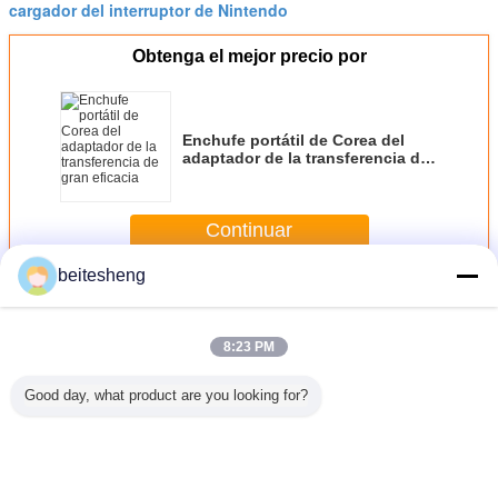
cargador del interruptor de Nintendo
Obtenga el mejor precio por
Enchufe portátil de Corea del
adaptador de la transferencia de
gran eficacia
Continuar
beitesheng
Cambio de adaptadores de corriente
Más
8:23 PM
Good day, what product are you looking for?
or nano
Adaptador nano
Adaptador nano
ABS plástico del
Adaptado
hone 5
del ABS plástico
de IPhone 5
adaptador nano
de IPhon
s SIM
SIM, adaptador
negros SIM con
único de IPhone5
nano de la tarjeta
4FF nano - 3FF
SIM nano a la
de IPhone 4 SIM
mini tarjeta