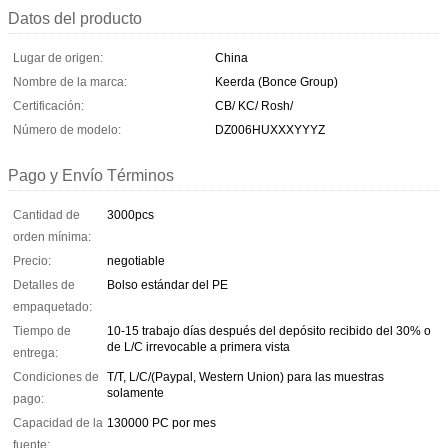
Datos del producto
Lugar de origen:
China
Nombre de la marca:
Keerda (Bonce Group)
Certificación:
CB/ KC/ Rosh/
Número de modelo:
DZ006HUXXXYYYZ
Pago y Envío Términos
Cantidad de
3000pcs
orden mínima:
Precio:
negotiable
Detalles de
Bolso estándar del PE
empaquetado:
Tiempo de
10-15 trabajo días después del depósito recibido del 30% o
de L/C irrevocable a primera vista
entrega:
Condiciones de
T/T, L/C/(Paypal, Western Union) para las muestras
solamente
pago:
Capacidad de la
130000 PC por mes
fuente: