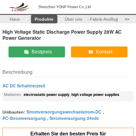
Shenzhen YONP Power Co.,Ltd
Haus
Produkte
Über uns
Fabrik-Ausflug
>>
High Voltage Static Discharge Power Supply 28W AC
Power Generator
Bestpreis
Kontakt
Beschreibung
AC DC Schaltnetzteil
electrostatic power supply
high voltage power supplies
Markieren:
,
Stromversorgungswechselstrom-DC
Umbauten:
,
PC-Stromversorgung
Stromversorgung 24vdc
,
Erhalten Sie den besten Preis für