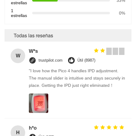
33%
estrellas
1
0%
estrellas
Todas las reseñas
W*s
W
trustpilot.com
Útil (8987)
"I love how the Pico 4 handles IPD adjustment.
The manual slider is intuitive and stays securely in
place. Getting the IPD just right eliminated！
h*o
H