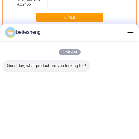
AC2455
চালিয়ে
beitesheng
AC DC Switching Power Supply
มากกว่า
3:50 AM
Good day, what product are you looking for?
 3FF อะ
4FF - 3FF ซิมการ์ด
พลาสติก ABS 3FF
นาโนพลาสติก 2 In
3 ใน 1 ไม
ตอร์
500pcs นาโน
ไมโครซิมอะแดป
1 Combo ไมโคร
Adap
ไมโครซิม Adaptor
เตอร์สำหรับ
ซิม Adaptor
ใน Polybag
iPhone 4 หรือ
สำหรับ iPhone 5
iPhone 5
1.2 x 0.9cm
เปลี่ยนภาษา
Thai
บ้าน
|
เกี่ยวกับเรา
|
ติดต่อเรา
|
แผนผังเว็บไซต์
|
นโยบายความเป็นส่วนตัว